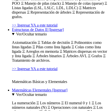
POO Ξ Manejo de pilas (stack) Ξ Manejo de colas (queue) Ξ
Listas ligadas (LSL, LSLC, LDL, LDLC) Ξ Matrices
dispersas Ξ Representación de árboles Ξ Representación de
grafos.
>> Ingresar YA a este tutorial
Estructuras de Datos II [Ingresar]
Ver/Ocultar temario
Axiomatización Ξ Tablas de decisión Ξ Polinomios como
listas ligadas Ξ Pilas como lista ligada Ξ Colas como lista
ligada Ξ Arreglos en memoria Ξ Matrices dispersas en vector
y lista ligada Ξ Árboles binarios Ξ Árboles AVL Ξ Grafos Ξ
Tratamiento de archivos.
>> Ingresar YA a este tutorial
Matemáticas Básicas y Elementales
Matemáticas Elementales [Ingresar]
Ver/Ocultar temario
La numeración Ξ Los números Ξ El numeral 0 y 1 Ξ Los
números naturales (N) Ξ Operaciones con naturales Ξ Los