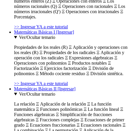
números enteros (Z) Ξ Operaciones con enteros Ξ Los
números racionales (Q) Ξ Operaciones con racionales Ξ Los
números irracionales (Q') Ξ Operaciones con irracionales Ξ
Porcentajes.
>> Ingresar YA a este tutorial
Matemáticas Básicas I [Ingresar]
Ver/Ocultar temario
Propiedades de los reales (R) Ξ Aplicación y operaciones con
los reales (R) Ξ Propiedades de los radicales Ξ Aplicación y
operación con los radicales Ξ Expresiones algebraicas Ξ
Operaciones con polinomios Ξ Productos notables Ξ
Factorización Ξ Ejercicios factorización Ξ División de
polinomios Ξ Método cociente residuo Ξ División sintética.
>> Ingresar YA a este tutorial
Matemáticas Básicas II [Ingresar]
Ver/Ocultar temario
La relación Ξ Aplicación de la relación Ξ La función
matemática Ξ Funciones polinómicas Ξ La función lineal Ξ
Funciones algebraicas Ξ Simplificación de fracciones
algebraicas Ξ Fracciones complejas Ξ Ecuaciones de primer
grado Ξ Ecuaciones fraccionarias Ξ Ecuaciones racionales Ξ
La combinación Ξ La permutación Ξ Aplicación de la