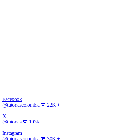
Facebook
@tutoriascolombia
💙 22K +
X
@tutorias
💙 193K +
Instagram
@tutoriascolombia
🧡 30K +