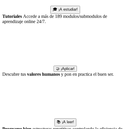
🎓 ¡A estudiar!
Tutoriales
Accede a más de 189 modulos/submodulos de
aprendizaje online 24/7.
🤝 ¡Aplicar!
Descubre tus
valores humanos
y pon en practica el buen ser.
📚 ¡A leer!
Programe bien
estructuras repetitivas controlando la eficiencia de