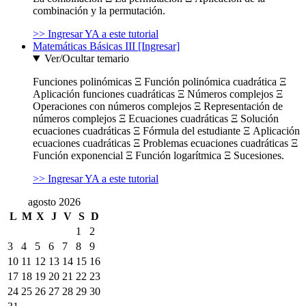
combinación y la permutación.
>> Ingresar YA a este tutorial
Matemáticas Básicas III [Ingresar]
Ver/Ocultar temario
Funciones polinómicas Ξ Función polinómica cuadrática Ξ
Aplicación funciones cuadráticas Ξ Números complejos Ξ
Operaciones con números complejos Ξ Representación de
números complejos Ξ Ecuaciones cuadráticas Ξ Solución
ecuaciones cuadráticas Ξ Fórmula del estudiante Ξ Aplicación
ecuaciones cuadráticas Ξ Problemas ecuaciones cuadráticas Ξ
Función exponencial Ξ Función logarítmica Ξ Sucesiones.
>> Ingresar YA a este tutorial
agosto 2026
L
M
X
J
V
S
D
1
2
3
4
5
6
7
8
9
10
11
12
13
14
15
16
17
18
19
20
21
22
23
24
25
26
27
28
29
30