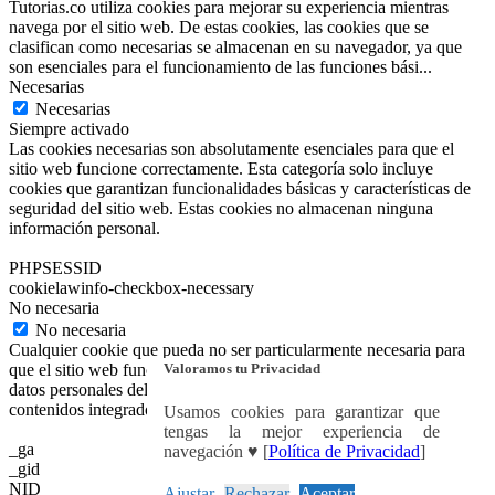
Tutorias.co utiliza cookies para mejorar su experiencia mientras
navega por el sitio web. De estas cookies, las cookies que se
clasifican como necesarias se almacenan en su navegador, ya que
son esenciales para el funcionamiento de las funciones bási
...
Necesarias
Necesarias
Siempre activado
Las cookies necesarias son absolutamente esenciales para que el
sitio web funcione correctamente. Esta categoría solo incluye
cookies que garantizan funcionalidades básicas y características de
seguridad del sitio web. Estas cookies no almacenan ninguna
información personal.
PHPSESSID
cookielawinfo-checkbox-necessary
No necesaria
No necesaria
Cualquier cookie que pueda no ser particularmente necesaria para
Valoramos tu Privacidad
que el sitio web funcione y se utilice específicamente para recopilar
datos personales del usuario a través de análisis, anuncios y otros
contenidos integrados se denomina cookie no necesaria.
Usamos cookies para garantizar que
tengas la mejor experiencia de
_ga
navegación ♥ [
Política de Privacidad
]
_gid
NID
Ajustar
Rechazar
Aceptar