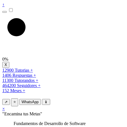
↑
0%
12900 Tutorias +
1406 Respuestas +
11300 Tutorandos +
464200 Seguidores +
152 Meses +
⇗
⭐
WhatsApp
📱
×
"Encamina tus Metas"
Fundamentos de Desarrollo de Software