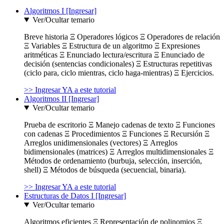
Algoritmos I [Ingresar]
Ver/Ocultar temario
Breve historia Ξ Operadores lógicos Ξ Operadores de relación
Ξ Variables Ξ Estructura de un algoritmo Ξ Expresiones
aritméticas Ξ Enunciado lectura/escritura Ξ Enunciado de
decisión (sentencias condicionales) Ξ Estructuras repetitivas
(ciclo para, ciclo mientras, ciclo haga-mientras) Ξ Ejercicios.
>> Ingresar YA a este tutorial
Algoritmos II [Ingresar]
Ver/Ocultar temario
Prueba de escritorio Ξ Manejo cadenas de texto Ξ Funciones
con cadenas Ξ Procedimientos Ξ Funciones Ξ Recursión Ξ
Arreglos unidimensionales (vectores) Ξ Arreglos
bidimensionales (matrices) Ξ Arreglos multidimensionales Ξ
Métodos de ordenamiento (burbuja, selección, inserción,
shell) Ξ Métodos de búsqueda (secuencial, binaria).
>> Ingresar YA a este tutorial
Estructuras de Datos I [Ingresar]
Ver/Ocultar temario
Algoritmos eficientes Ξ Representación de polinomios Ξ