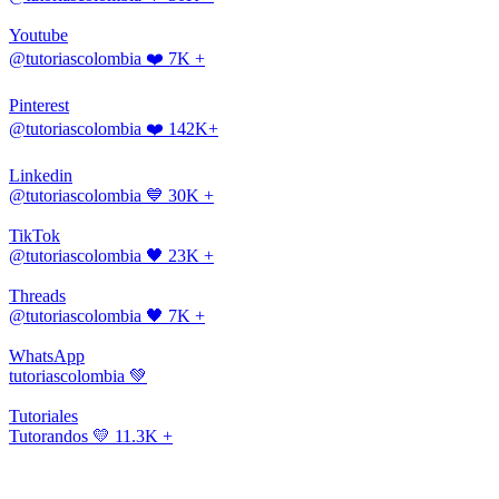
Youtube
@tutoriascolombia
❤️ 7K +
Pinterest
@tutoriascolombia
❤️ 142K+
Linkedin
@tutoriascolombia
💙 30K +
TikTok
@tutoriascolombia
🖤 23K +
Threads
@tutoriascolombia
🖤 7K +
WhatsApp
tutoriascolombia
💚
Tutoriales
Tutorandos
💛 11.3K +