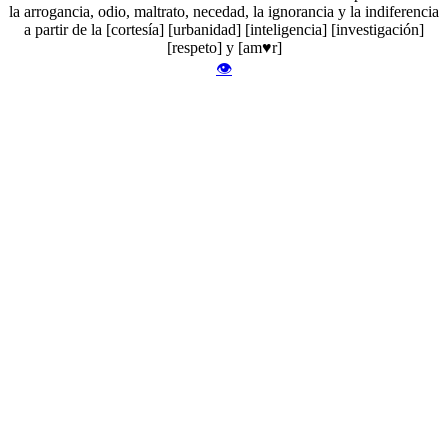
la arrogancia, odio, maltrato, necedad, la ignorancia y la indiferencia
a partir de la [cortesía] [urbanidad] [inteligencia] [investigación]
[respeto] y [am♥r]
👁