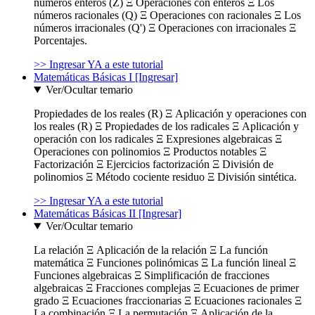
números enteros (Z) Ξ Operaciones con enteros Ξ Los
números racionales (Q) Ξ Operaciones con racionales Ξ Los
números irracionales (Q') Ξ Operaciones con irracionales Ξ
Porcentajes.
>> Ingresar YA a este tutorial
Matemáticas Básicas I [Ingresar]
Ver/Ocultar temario
Propiedades de los reales (R) Ξ Aplicación y operaciones con
los reales (R) Ξ Propiedades de los radicales Ξ Aplicación y
operación con los radicales Ξ Expresiones algebraicas Ξ
Operaciones con polinomios Ξ Productos notables Ξ
Factorización Ξ Ejercicios factorización Ξ División de
polinomios Ξ Método cociente residuo Ξ División sintética.
>> Ingresar YA a este tutorial
Matemáticas Básicas II [Ingresar]
Ver/Ocultar temario
La relación Ξ Aplicación de la relación Ξ La función
matemática Ξ Funciones polinómicas Ξ La función lineal Ξ
Funciones algebraicas Ξ Simplificación de fracciones
algebraicas Ξ Fracciones complejas Ξ Ecuaciones de primer
grado Ξ Ecuaciones fraccionarias Ξ Ecuaciones racionales Ξ
La combinación Ξ La permutación Ξ Aplicación de la