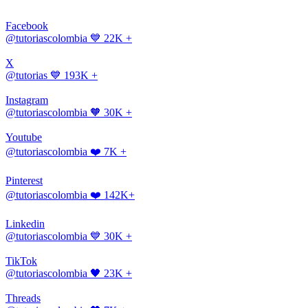
Facebook
@tutoriascolombia
💙 22K +
X
@tutorias
💙 193K +
Instagram
@tutoriascolombia
🧡 30K +
Youtube
@tutoriascolombia
❤️ 7K +
Pinterest
@tutoriascolombia
❤️ 142K+
Linkedin
@tutoriascolombia
💙 30K +
TikTok
@tutoriascolombia
🖤 23K +
Threads