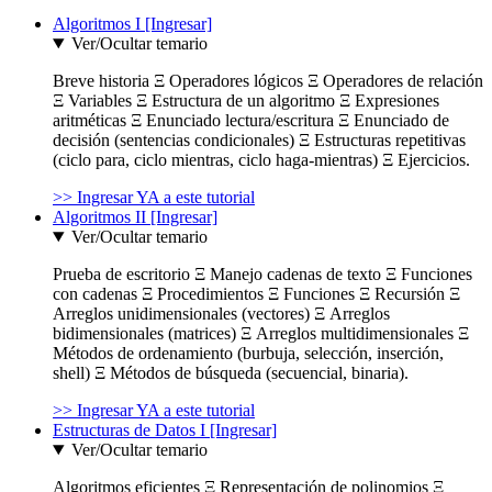
Algoritmos I [Ingresar]
Ver/Ocultar temario
Breve historia Ξ Operadores lógicos Ξ Operadores de relación
Ξ Variables Ξ Estructura de un algoritmo Ξ Expresiones
aritméticas Ξ Enunciado lectura/escritura Ξ Enunciado de
decisión (sentencias condicionales) Ξ Estructuras repetitivas
(ciclo para, ciclo mientras, ciclo haga-mientras) Ξ Ejercicios.
>> Ingresar YA a este tutorial
Algoritmos II [Ingresar]
Ver/Ocultar temario
Prueba de escritorio Ξ Manejo cadenas de texto Ξ Funciones
con cadenas Ξ Procedimientos Ξ Funciones Ξ Recursión Ξ
Arreglos unidimensionales (vectores) Ξ Arreglos
bidimensionales (matrices) Ξ Arreglos multidimensionales Ξ
Métodos de ordenamiento (burbuja, selección, inserción,
shell) Ξ Métodos de búsqueda (secuencial, binaria).
>> Ingresar YA a este tutorial
Estructuras de Datos I [Ingresar]
Ver/Ocultar temario
Algoritmos eficientes Ξ Representación de polinomios Ξ