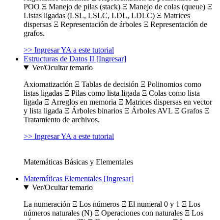
POO Ξ Manejo de pilas (stack) Ξ Manejo de colas (queue) Ξ
Listas ligadas (LSL, LSLC, LDL, LDLC) Ξ Matrices
dispersas Ξ Representación de árboles Ξ Representación de
grafos.
>> Ingresar YA a este tutorial
Estructuras de Datos II [Ingresar]
Ver/Ocultar temario
Axiomatización Ξ Tablas de decisión Ξ Polinomios como
listas ligadas Ξ Pilas como lista ligada Ξ Colas como lista
ligada Ξ Arreglos en memoria Ξ Matrices dispersas en vector
y lista ligada Ξ Árboles binarios Ξ Árboles AVL Ξ Grafos Ξ
Tratamiento de archivos.
>> Ingresar YA a este tutorial
Matemáticas Básicas y Elementales
Matemáticas Elementales [Ingresar]
Ver/Ocultar temario
La numeración Ξ Los números Ξ El numeral 0 y 1 Ξ Los
números naturales (N) Ξ Operaciones con naturales Ξ Los