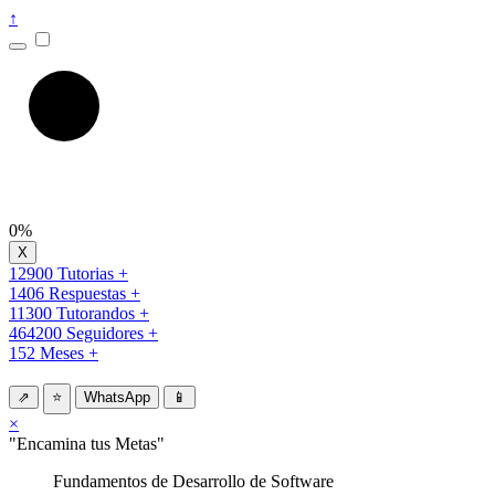
↑
0%
12900 Tutorias +
1406 Respuestas +
11300 Tutorandos +
464200 Seguidores +
152 Meses +
⇗
⭐
WhatsApp
📱
×
"Encamina tus Metas"
Fundamentos de Desarrollo de Software