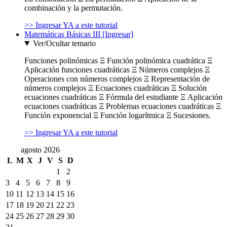
combinación y la permutación.
>> Ingresar YA a este tutorial
Matemáticas Básicas III [Ingresar]
Ver/Ocultar temario
Funciones polinómicas Ξ Función polinómica cuadrática Ξ
Aplicación funciones cuadráticas Ξ Números complejos Ξ
Operaciones con números complejos Ξ Representación de
números complejos Ξ Ecuaciones cuadráticas Ξ Solución
ecuaciones cuadráticas Ξ Fórmula del estudiante Ξ Aplicación
ecuaciones cuadráticas Ξ Problemas ecuaciones cuadráticas Ξ
Función exponencial Ξ Función logarítmica Ξ Sucesiones.
>> Ingresar YA a este tutorial
agosto 2026
L
M
X
J
V
S
D
1
2
3
4
5
6
7
8
9
10
11
12
13
14
15
16
17
18
19
20
21
22
23
24
25
26
27
28
29
30