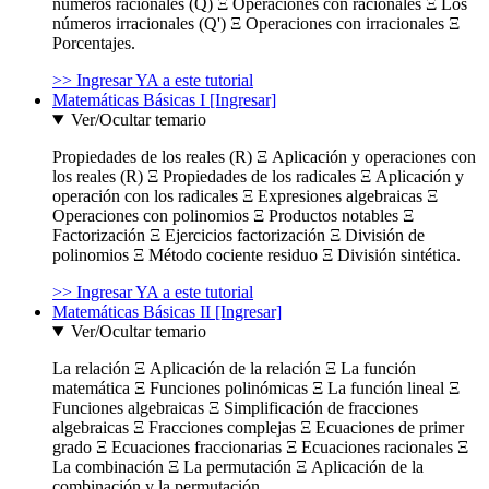
números racionales (Q) Ξ Operaciones con racionales Ξ Los
números irracionales (Q') Ξ Operaciones con irracionales Ξ
Porcentajes.
>> Ingresar YA a este tutorial
Matemáticas Básicas I [Ingresar]
Ver/Ocultar temario
Propiedades de los reales (R) Ξ Aplicación y operaciones con
los reales (R) Ξ Propiedades de los radicales Ξ Aplicación y
operación con los radicales Ξ Expresiones algebraicas Ξ
Operaciones con polinomios Ξ Productos notables Ξ
Factorización Ξ Ejercicios factorización Ξ División de
polinomios Ξ Método cociente residuo Ξ División sintética.
>> Ingresar YA a este tutorial
Matemáticas Básicas II [Ingresar]
Ver/Ocultar temario
La relación Ξ Aplicación de la relación Ξ La función
matemática Ξ Funciones polinómicas Ξ La función lineal Ξ
Funciones algebraicas Ξ Simplificación de fracciones
algebraicas Ξ Fracciones complejas Ξ Ecuaciones de primer
grado Ξ Ecuaciones fraccionarias Ξ Ecuaciones racionales Ξ
La combinación Ξ La permutación Ξ Aplicación de la
combinación y la permutación.