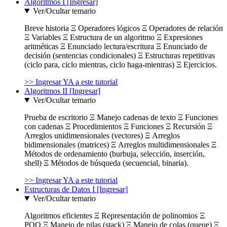
Algoritmos I [Ingresar]
Ver/Ocultar temario
Breve historia Ξ Operadores lógicos Ξ Operadores de relación
Ξ Variables Ξ Estructura de un algoritmo Ξ Expresiones
aritméticas Ξ Enunciado lectura/escritura Ξ Enunciado de
decisión (sentencias condicionales) Ξ Estructuras repetitivas
(ciclo para, ciclo mientras, ciclo haga-mientras) Ξ Ejercicios.
>> Ingresar YA a este tutorial
Algoritmos II [Ingresar]
Ver/Ocultar temario
Prueba de escritorio Ξ Manejo cadenas de texto Ξ Funciones
con cadenas Ξ Procedimientos Ξ Funciones Ξ Recursión Ξ
Arreglos unidimensionales (vectores) Ξ Arreglos
bidimensionales (matrices) Ξ Arreglos multidimensionales Ξ
Métodos de ordenamiento (burbuja, selección, inserción,
shell) Ξ Métodos de búsqueda (secuencial, binaria).
>> Ingresar YA a este tutorial
Estructuras de Datos I [Ingresar]
Ver/Ocultar temario
Algoritmos eficientes Ξ Representación de polinomios Ξ
POO Ξ Manejo de pilas (stack) Ξ Manejo de colas (queue) Ξ