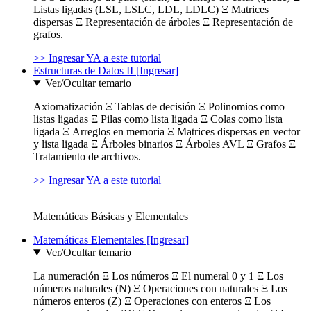
Listas ligadas (LSL, LSLC, LDL, LDLC) Ξ Matrices
dispersas Ξ Representación de árboles Ξ Representación de
grafos.
>> Ingresar YA a este tutorial
Estructuras de Datos II [Ingresar]
Ver/Ocultar temario
Axiomatización Ξ Tablas de decisión Ξ Polinomios como
listas ligadas Ξ Pilas como lista ligada Ξ Colas como lista
ligada Ξ Arreglos en memoria Ξ Matrices dispersas en vector
y lista ligada Ξ Árboles binarios Ξ Árboles AVL Ξ Grafos Ξ
Tratamiento de archivos.
>> Ingresar YA a este tutorial
Matemáticas Básicas y Elementales
Matemáticas Elementales [Ingresar]
Ver/Ocultar temario
La numeración Ξ Los números Ξ El numeral 0 y 1 Ξ Los
números naturales (N) Ξ Operaciones con naturales Ξ Los
números enteros (Z) Ξ Operaciones con enteros Ξ Los