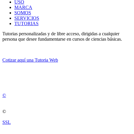
USO
MARCA
SOMOS
SERVICIOS
TUTORIAS
Tutorias personalizadas y de libre acceso, dirigidas a cualquier
persona que desee fundamentarse en cursos de ciencias básicas.
Cotizar aquí una Tutoria Web
💚
© 2012 -
2
0
2
5
©
©
SSL