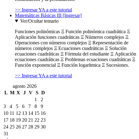
>> Ingresar YA a este tutorial
Matemáticas Básicas III [Ingresar]
Ver/Ocultar temario
Funciones polinómicas Ξ Función polinómica cuadrática Ξ
Aplicación funciones cuadráticas Ξ Números complejos Ξ
Operaciones con números complejos Ξ Representación de
números complejos Ξ Ecuaciones cuadráticas Ξ Solución
ecuaciones cuadráticas Ξ Fórmula del estudiante Ξ Aplicación
ecuaciones cuadráticas Ξ Problemas ecuaciones cuadráticas Ξ
Función exponencial Ξ Función logarítmica Ξ Sucesiones.
>> Ingresar YA a este tutorial
agosto 2026
L
M
X
J
V
S
D
1
2
3
4
5
6
7
8
9
10
11
12
13
14
15
16
17
18
19
20
21
22
23
24
25
26
27
28
29
30
31