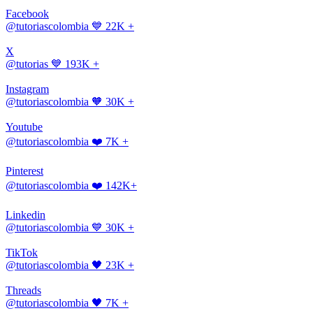
Facebook
@tutoriascolombia
💙 22K +
X
@tutorias
💙 193K +
Instagram
@tutoriascolombia
🧡 30K +
Youtube
@tutoriascolombia
❤️ 7K +
Pinterest
@tutoriascolombia
❤️ 142K+
Linkedin
@tutoriascolombia
💙 30K +
TikTok
@tutoriascolombia
🖤 23K +
Threads
@tutoriascolombia
🖤 7K +