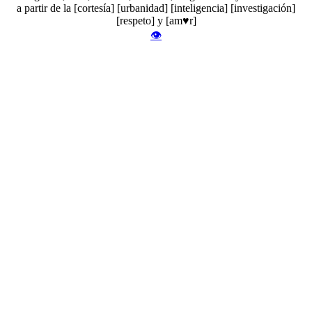
a partir de la [cortesía] [urbanidad] [inteligencia] [investigación]
[respeto] y [am♥r]
👁