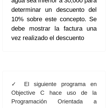
agua sea inferior a 30,000 para
determinar un descuento del
Algoritmos II [Ingresar]
10% sobre este concepto. Se
Ver/Ocultar temario
debe mostrar la factura una
Prueba de escritorio Ξ Manejo
vez realizado el descuento
cadenas de texto Ξ Funciones con
cadenas Ξ Procedimientos Ξ
Funciones Ξ Recursión Ξ Arreglos
unidimensionales (vectores) Ξ
Arreglos bidimensionales (matrices)
Ξ Arreglos multidimensionales Ξ
Métodos de ordenamiento (burbuja,
El siguiente programa en
selección, inserción, shell) Ξ
Objective C hace uso de la
Métodos de búsqueda (secuencial,
binaria).
Programación Orientada a