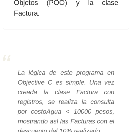
Objetos (POO) y la clase
>> Ingresar YA a este tutorial
Factura.
Estructuras de Datos I
[Ingresar]
Ver/Ocultar temario
Algoritmos eficientes Ξ
La lógica de este programa en
Representación de polinomios Ξ
Objective C es simple. Una vez
POO Ξ Manejo de pilas (stack) Ξ
creada la clase Factura con
Manejo de colas (queue) Ξ Listas
ligadas (LSL, LSLC, LDL, LDLC) Ξ
registros, se realiza la consulta
Matrices dispersas Ξ
por costoAgua < 10000 pesos,
Representación de árboles Ξ
mostrando así las Facturas con el
Representación de grafos.
descuento del 10% realizado.