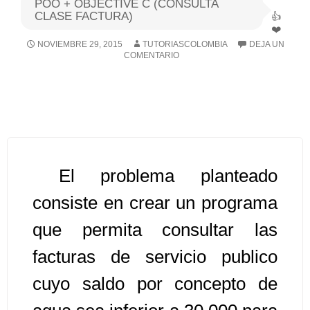
POO + OBJECTIVE C (CONSULTA
CLASE FACTURA)
Algoritmos I [Ingresar]
NOVIEMBRE 29, 2015
TUTORIASCOLOMBIA
DEJA UN
COMENTARIO
Ver/Ocultar temario
Breve historia Ξ Operadores lógicos
Ξ Operadores de relación Ξ
Variables Ξ Estructura de un
algoritmo Ξ Expresiones aritméticas
Ξ Enunciado lectura/escritura Ξ
El problema planteado
Enunciado de decisión (sentencias
consiste en crear un programa
condicionales) Ξ Estructuras
que permita consultar las
repetitivas (ciclo para, ciclo mientras,
ciclo haga-mientras) Ξ Ejercicios.
facturas de servicio publico
cuyo saldo por concepto de
>> Ingresar YA a este tutorial