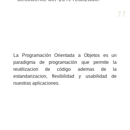
>> Ingresar YA a este tutorial
Estructuras de Datos II
[Ingresar]
Ver/Ocultar temario
La Programación Orientada a Objetos es un
paradigma de programación que permite la
Axiomatización Ξ Tablas de decisión
reutilizacion de código ademas de la
Ξ Polinomios como listas ligadas Ξ
estandarizacion, flexibilidad y usabilidad de
nuestras aplicaciones.
Pilas como lista ligada Ξ Colas
como lista ligada Ξ Arreglos en
memoria Ξ Matrices dispersas en
vector y lista ligada Ξ Árboles
binarios Ξ Árboles AVL Ξ Grafos Ξ
Tratamiento de archivos.