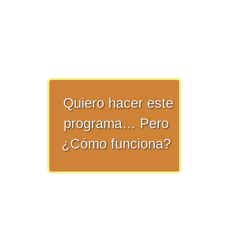
numeral 0 y 1 Ξ Los números
naturales (N) Ξ Operaciones con
naturales Ξ Los números enteros (Z)
Ξ Operaciones con enteros Ξ Los
números racionales (Q) Ξ
Operaciones con racionales Ξ Los
números irracionales (Q') Ξ
Quiero hacer este
Operaciones con irracionales Ξ
programa… Pero
Porcentajes.
¿Cómo funciona?
>> Ingresar YA a este tutorial
Matemáticas Básicas I
[Ingresar]