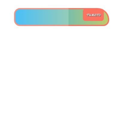
TU RETO
>> Ingresar YA a este tutorial
Matemáticas Básicas y
Elementales
Matemáticas
Elementales [Ingresar]
Ver/Ocultar temario
La numeración Ξ Los números Ξ El