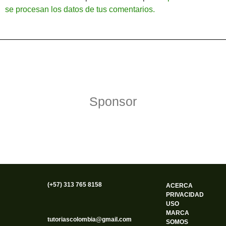
se procesan los datos de tus comentarios.
Política de Privacidad
Funciona gracias a WordPress
Sponsor
(+57) 313 765 8158
ACERCA
PRIVACIDAD
USO
MARCA
tutoriascolombia@gmail.com
SOMOS