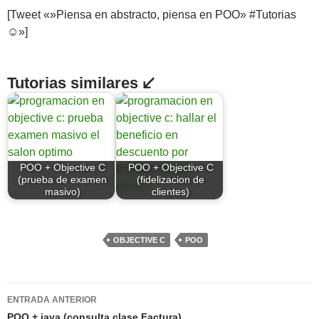
[Tweet «»Piensa en abstracto, piensa en POO» #Tutorias
☺»]
Tutorias similares ↙
POO + Objective C
POO + Objective C
(prueba de examen
(fidelizacion de
masivo)
clientes)
OBJECTIVE C
POO
Navegación
ENTRADA ANTERIOR
de
POO + java (consulta clase Factura)