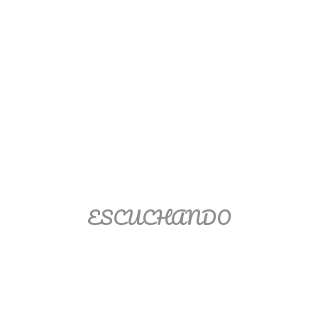
Matemáticas Básicas II
[Ingresar]
Ver/Ocultar temario
La relación Ξ Aplicación de la
relación Ξ La función matemática Ξ
Funciones polinómicas Ξ La función
lineal Ξ Funciones algebraicas Ξ
Simplificación de fracciones
algebraicas Ξ Fracciones complejas
ESCUCHANDO
Ξ Ecuaciones de primer grado Ξ
Ecuaciones fraccionarias Ξ
Ecuaciones racionales Ξ La
combinación Ξ La permutación Ξ
Aplicación de la combinación y la
permutación.