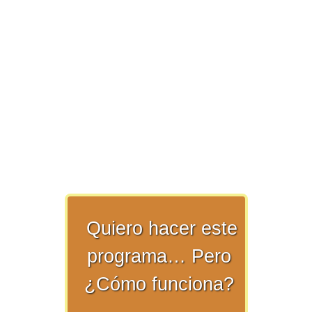
>> Ingresar YA a este tutorial
Matemáticas Básicas y
Elementales
Matemáticas
Quiero hacer este
Elementales [Ingresar]
programa… Pero
Ver/Ocultar temario
¿Cómo funciona?
La numeración Ξ Los números Ξ El