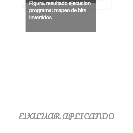
Ξ Solución ecuaciones cuadráticas
Figura. resultado ejecucion
Ξ Fórmula del estudiante Ξ
programa: mapeo de bits
invertidos
Aplicación ecuaciones cuadráticas Ξ
Problemas ecuaciones cuadráticas
Ξ Función exponencial Ξ Función
logarítmica Ξ Sucesiones.
>> Ingresar YA a este tutorial
EVALUAR APLICANDO