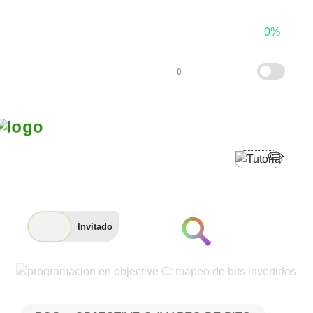
×
Saltar
al
0%
contenido
0
"Encamina
tus
Metas"
Invitado
PROGRAMACIÓN EN OBJECTIVE C
Buscar
Fundamentos de
Desarrollo de Software