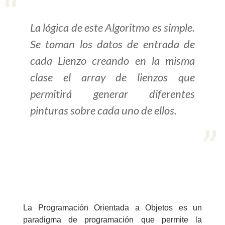
>> Ingresar YA a este tutorial
La lógica de este Algoritmo es simple.
Se toman los datos de entrada de
Estructuras de Datos I
cada Lienzo creando en la misma
[Ingresar]
clase el array de lienzos que
permitirá generar diferentes
Ver/Ocultar temario
pinturas sobre cada uno de ellos.
Algoritmos eficientes Ξ
Representación de polinomios Ξ
POO Ξ Manejo de pilas (stack) Ξ
Manejo de colas (queue) Ξ Listas
ligadas (LSL, LSLC, LDL, LDLC) Ξ
Matrices dispersas Ξ
Representación de árboles Ξ
La Programación Orientada a Objetos es un
Representación de grafos.
paradigma de programación que permite la