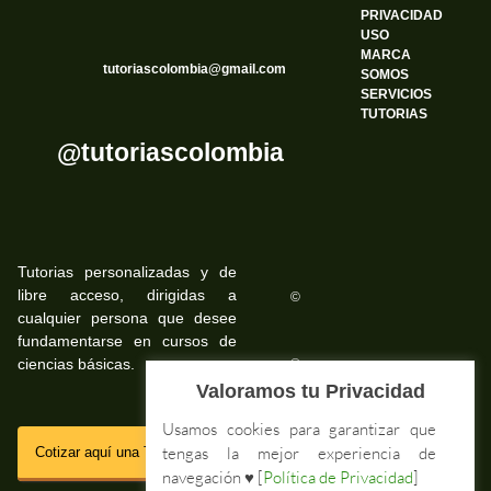
PRIVACIDAD
USO
MARCA
tutoriascolombia@gmail.com
SOMOS
SERVICIOS
TUTORIAS
@tutoriascolombia
Tutorias personalizadas y de
libre acceso, dirigidas a
©
cualquier persona que desee
fundamentarse en cursos de
ciencias básicas.
©
Valoramos tu Privacidad
Usamos cookies para garantizar que
SSL
tengas la mejor experiencia de
Cotizar aquí una Tutoria Web
navegación ♥ [
Política de Privacidad
]