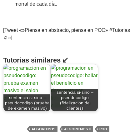
morral de cada día.
[Tweet «»Piensa en abstracto, piensa en POO» #Tutorias
☺»]
Tutorias similares ↙
sentencia si-sino –
sentencia si-sino –
pseudocodigo
pseudocodigo (prueba
(fidelizacion de
de examen masivo)
clientes)
ALGORITMOS
ALGORITMOS II
POO