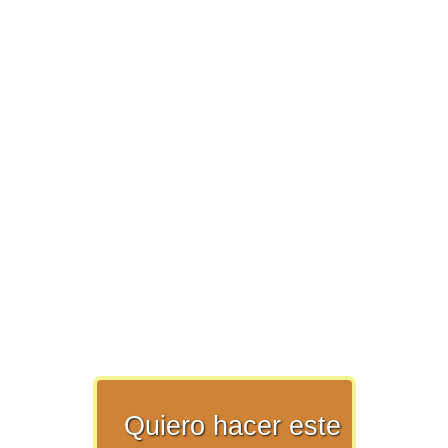
>> Ingresar YA a este tutorial
Matemáticas Básicas y
Elementales
Matemáticas
Elementales [Ingresar]
Ver/Ocultar temario
Quiero hacer este
La numeración Ξ Los números Ξ El