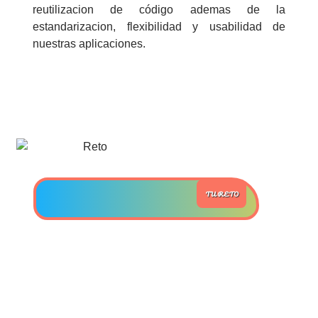
reutilizacion de código ademas de la
estandarizacion, flexibilidad y usabilidad de
>> Ingresar YA a este tutorial
nuestras aplicaciones.
Estructuras de Datos II
[Ingresar]
Ver/Ocultar temario
Axiomatización Ξ Tablas de decisión
Ξ Polinomios como listas ligadas Ξ
TU RETO
Pilas como lista ligada Ξ Colas
como lista ligada Ξ Arreglos en
memoria Ξ Matrices dispersas en
vector y lista ligada Ξ Árboles
binarios Ξ Árboles AVL Ξ Grafos Ξ
Tratamiento de archivos.