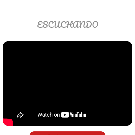
Matemáticas Básicas II
[Ingresar]
ESCUCHANDO
Ver/Ocultar temario
La relación Ξ Aplicación de la
relación Ξ La función matemática Ξ
Funciones polinómicas Ξ La función
lineal Ξ Funciones algebraicas Ξ
Simplificación de fracciones
algebraicas Ξ Fracciones complejas
Ξ Ecuaciones de primer grado Ξ
Ecuaciones fraccionarias Ξ
Ecuaciones racionales Ξ La
combinación Ξ La permutación Ξ
Aplicación de la combinación y la
permutación.