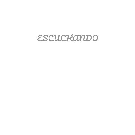
Matemáticas Básicas II
[Ingresar]
Ver/Ocultar temario
ESCUCHANDO
La relación Ξ Aplicación de la
relación Ξ La función matemática Ξ
Funciones polinómicas Ξ La función
lineal Ξ Funciones algebraicas Ξ
Simplificación de fracciones
algebraicas Ξ Fracciones complejas
Ξ Ecuaciones de primer grado Ξ
Ecuaciones fraccionarias Ξ
Ecuaciones racionales Ξ La
combinación Ξ La permutación Ξ
Aplicación de la combinación y la
permutación.