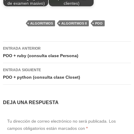
de examen masivo)
clientes)
ALGORITMOS
ALGORITMOS II
POO
Navegación
ENTRADA ANTERIOR
de
POO + ruby (consulta clase Persona)
entradas
ENTRADA SIGUIENTE
POO + python (consulta clase Closet)
DEJA UNA RESPUESTA
Tu dirección de correo electrónico no será publicada.
Los
campos obligatorios están marcados con
*