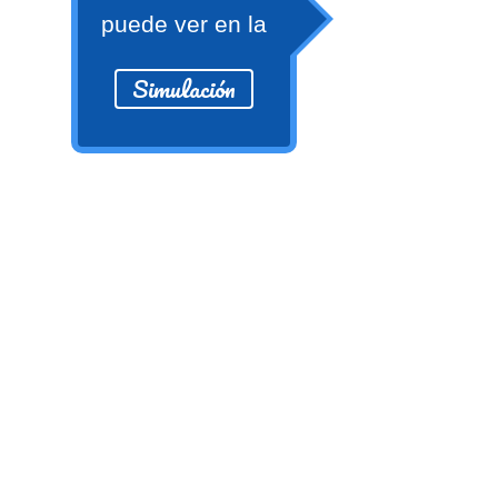
Ver/Ocultar temario
puede ver en la
Propiedades de los reales (R) Ξ
Simulación
Aplicación y operaciones con los
reales (R) Ξ Propiedades de los
radicales Ξ Aplicación y operación
con los radicales Ξ Expresiones
algebraicas Ξ Operaciones con
polinomios Ξ Productos notables Ξ
Factorización Ξ Ejercicios
factorización Ξ División de
polinomios Ξ Método cociente
residuo Ξ División sintética.
>> Ingresar YA a este tutorial