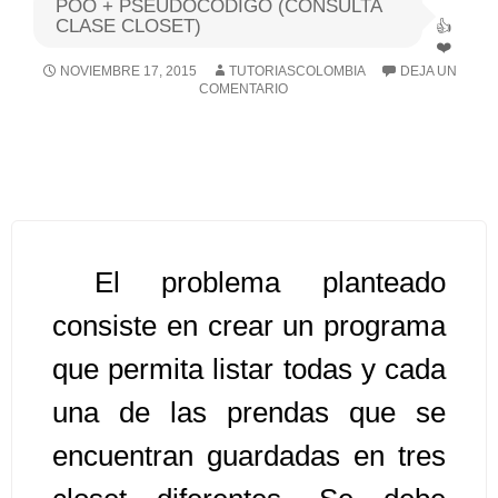
POO + PSEUDOCODIGO (CONSULTA
CLASE CLOSET)
Algoritmos I [Ingresar]
NOVIEMBRE 17, 2015
TUTORIASCOLOMBIA
DEJA UN
COMENTARIO
Ver/Ocultar temario
Breve historia Ξ Operadores lógicos
Ξ Operadores de relación Ξ
Variables Ξ Estructura de un
algoritmo Ξ Expresiones aritméticas
Ξ Enunciado lectura/escritura Ξ
El problema planteado
Enunciado de decisión (sentencias
consiste en crear un programa
condicionales) Ξ Estructuras
que permita listar todas y cada
repetitivas (ciclo para, ciclo mientras,
ciclo haga-mientras) Ξ Ejercicios.
una de las prendas que se
encuentran guardadas en tres
>> Ingresar YA a este tutorial