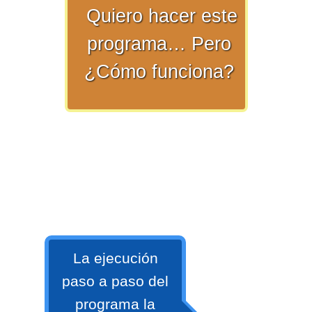
numeral 0 y 1 Ξ Los números
Quiero hacer este
naturales (N) Ξ Operaciones con
programa… Pero
naturales Ξ Los números enteros (Z)
¿Cómo funciona?
Ξ Operaciones con enteros Ξ Los
números racionales (Q) Ξ
Operaciones con racionales Ξ Los
números irracionales (Q') Ξ
Operaciones con irracionales Ξ
Porcentajes.
>> Ingresar YA a este tutorial
La ejecución
Matemáticas Básicas I
paso a paso del
[Ingresar]
programa la