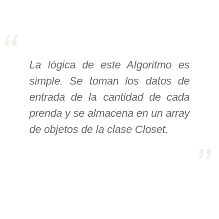
>> Ingresar YA a este tutorial
Estructuras de Datos I
La lógica de este Algoritmo es
[Ingresar]
simple. Se toman los datos de
Ver/Ocultar temario
entrada de la cantidad de cada
Algoritmos eficientes Ξ
prenda y se almacena en un array
Representación de polinomios Ξ
de objetos de la clase Closet.
POO Ξ Manejo de pilas (stack) Ξ
Manejo de colas (queue) Ξ Listas
ligadas (LSL, LSLC, LDL, LDLC) Ξ
Matrices dispersas Ξ
Representación de árboles Ξ
Representación de grafos.