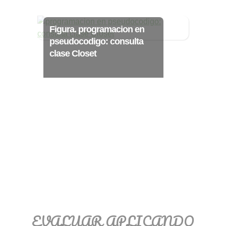
Ξ Solución ecuaciones cuadráticas
Ξ Fórmula del estudiante Ξ
Figura. programacion en
Aplicación ecuaciones cuadráticas Ξ
pseudocodigo: consulta
Problemas ecuaciones cuadráticas
clase Closet
Ξ Función exponencial Ξ Función
logarítmica Ξ Sucesiones.
>> Ingresar YA a este tutorial
EVALUAR APLICANDO