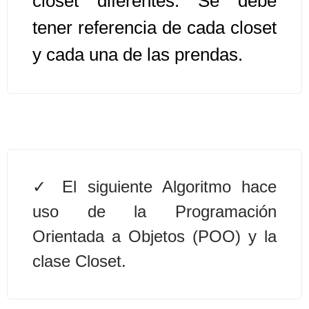
closet diferentes. Se debe
tener referencia de cada closet
Algoritmos II [Ingresar]
y cada una de las prendas.
Ver/Ocultar temario
Prueba de escritorio Ξ Manejo
cadenas de texto Ξ Funciones con
cadenas Ξ Procedimientos Ξ
Funciones Ξ Recursión Ξ Arreglos
unidimensionales (vectores) Ξ
El siguiente Algoritmo hace
Arreglos bidimensionales (matrices)
uso de la Programación
Ξ Arreglos multidimensionales Ξ
Métodos de ordenamiento (burbuja,
Orientada a Objetos (POO) y la
selección, inserción, shell) Ξ
clase Closet.
Métodos de búsqueda (secuencial,
binaria).