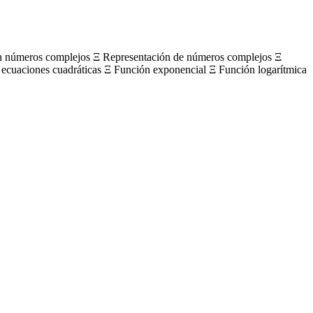
on números complejos Ξ Representación de números complejos Ξ
 ecuaciones cuadráticas Ξ Función exponencial Ξ Función logarítmica