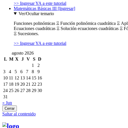
>> Ingresar YA a este tutorial
Matemáticas Básicas III [Ingresar]
Ver/Ocultar temario
Funciones polinómicas Ξ Función polinómica cuadrática Ξ Ap
Ecuaciones cuadráticas Ξ Solución ecuaciones cuadráticas Ξ F
Ξ Sucesiones.
>> Ingresar YA a este tutorial
agosto 2026
L
M
X
J
V
S
D
1
2
3
4
5
6
7
8
9
10
11
12
13
14
15
16
17
18
19
20
21
22
23
24
25
26
27
28
29
30
31
« Jun
Cerrar
Saltar al contenido