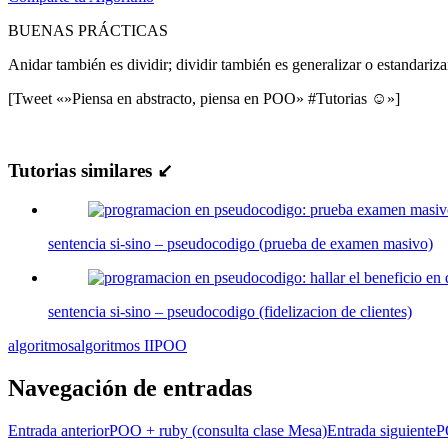
BUENAS PRÁCTICAS
Anidar también es dividir; dividir también es generalizar o estandariza
[Tweet «»Piensa en abstracto, piensa en POO» #Tutorias ☺»]
Tutorias similares ↙
sentencia si-sino – pseudocodigo (prueba de examen masivo)
sentencia si-sino – pseudocodigo (fidelizacion de clientes)
algoritmos
algoritmos II
POO
Navegación de entradas
Entrada anterior
POO + ruby (consulta clase Mesa)
Entrada siguiente
P