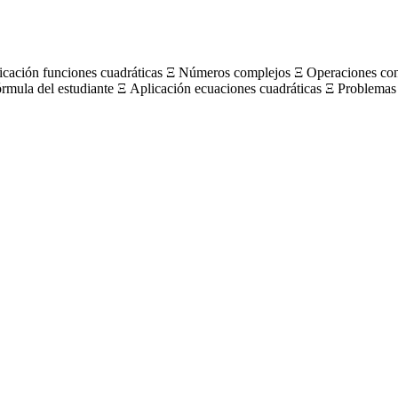
licación funciones cuadráticas Ξ Números complejos Ξ Operaciones c
órmula del estudiante Ξ Aplicación ecuaciones cuadráticas Ξ Problemas