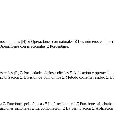
s naturales (N) Ξ Operaciones con naturales Ξ Los números enteros (
Operaciones con irracionales Ξ Porcentajes.
os reales (R) Ξ Propiedades de los radicales Ξ Aplicación y operación 
actorización Ξ División de polinomios Ξ Método cociente residuo Ξ Divi
ca Ξ Funciones polinómicas Ξ La función lineal Ξ Funciones algebraica
uaciones racionales Ξ La combinación Ξ La permutación Ξ Aplicación 