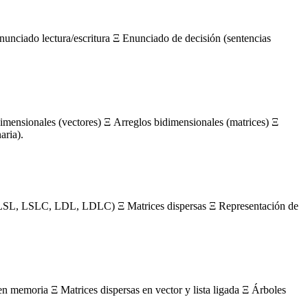
nunciado lectura/escritura Ξ Enunciado de decisión (sentencias
mensionales (vectores) Ξ Arreglos bidimensionales (matrices) Ξ
aria).
s (LSL, LSLC, LDL, LDLC) Ξ Matrices dispersas Ξ Representación de
en memoria Ξ Matrices dispersas en vector y lista ligada Ξ Árboles