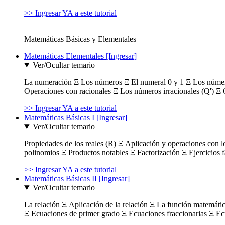
>> Ingresar YA a este tutorial
Matemáticas Básicas y Elementales
Matemáticas Elementales [Ingresar]
Ver/Ocultar temario
La numeración Ξ Los números Ξ El numeral 0 y 1 Ξ Los número
Operaciones con racionales Ξ Los números irracionales (Q') Ξ 
>> Ingresar YA a este tutorial
Matemáticas Básicas I [Ingresar]
Ver/Ocultar temario
Propiedades de los reales (R) Ξ Aplicación y operaciones con l
polinomios Ξ Productos notables Ξ Factorización Ξ Ejercicios f
>> Ingresar YA a este tutorial
Matemáticas Básicas II [Ingresar]
Ver/Ocultar temario
La relación Ξ Aplicación de la relación Ξ La función matemáti
Ξ Ecuaciones de primer grado Ξ Ecuaciones fraccionarias Ξ Ec