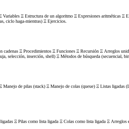
 Variables Ξ Estructura de un algoritmo Ξ Expresiones aritméticas Ξ E
ras, ciclo haga-mientras) Ξ Ejercicios.
on cadenas Ξ Procedimientos Ξ Funciones Ξ Recursión Ξ Arreglos unidi
, selección, inserción, shell) Ξ Métodos de búsqueda (secuencial, bin
Ξ Manejo de pilas (stack) Ξ Manejo de colas (queue) Ξ Listas ligada
igadas Ξ Pilas como lista ligada Ξ Colas como lista ligada Ξ Arreglos 