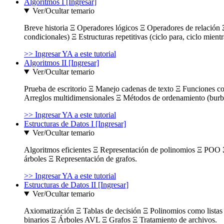
Algoritmos I [Ingresar]
Ver/Ocultar temario
Breve historia Ξ Operadores lógicos Ξ Operadores de relación Ξ
condicionales) Ξ Estructuras repetitivas (ciclo para, ciclo mient
>> Ingresar YA a este tutorial
Algoritmos II [Ingresar]
Ver/Ocultar temario
Prueba de escritorio Ξ Manejo cadenas de texto Ξ Funciones c
Arreglos multidimensionales Ξ Métodos de ordenamiento (burbuja
>> Ingresar YA a este tutorial
Estructuras de Datos I [Ingresar]
Ver/Ocultar temario
Algoritmos eficientes Ξ Representación de polinomios Ξ POO 
árboles Ξ Representación de grafos.
>> Ingresar YA a este tutorial
Estructuras de Datos II [Ingresar]
Ver/Ocultar temario
Axiomatización Ξ Tablas de decisión Ξ Polinomios como listas l
binarios Ξ Árboles AVL Ξ Grafos Ξ Tratamiento de archivos.