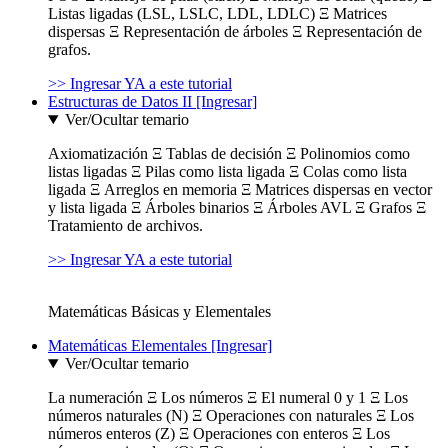
Listas ligadas (LSL, LSLC, LDL, LDLC) Ξ Matrices
dispersas Ξ Representación de árboles Ξ Representación de
grafos.
>> Ingresar YA a este tutorial
Estructuras de Datos II [Ingresar]
Ver/Ocultar temario
Axiomatización Ξ Tablas de decisión Ξ Polinomios como
listas ligadas Ξ Pilas como lista ligada Ξ Colas como lista
ligada Ξ Arreglos en memoria Ξ Matrices dispersas en vector
y lista ligada Ξ Árboles binarios Ξ Árboles AVL Ξ Grafos Ξ
Tratamiento de archivos.
>> Ingresar YA a este tutorial
Matemáticas Básicas y Elementales
Matemáticas Elementales [Ingresar]
Ver/Ocultar temario
La numeración Ξ Los números Ξ El numeral 0 y 1 Ξ Los
números naturales (N) Ξ Operaciones con naturales Ξ Los
números enteros (Z) Ξ Operaciones con enteros Ξ Los