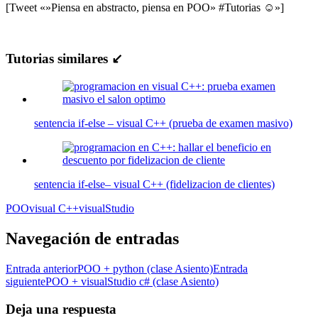
[Tweet «»Piensa en abstracto, piensa en POO» #Tutorias ☺»]
Tutorias similares ↙
sentencia if-else – visual C++ (prueba de examen masivo)
sentencia if-else– visual C++ (fidelizacion de clientes)
POO
visual C++
visualStudio
Navegación de entradas
Entrada anterior
POO + python (clase Asiento)
Entrada
siguiente
POO + visualStudio c# (clase Asiento)
Deja una respuesta