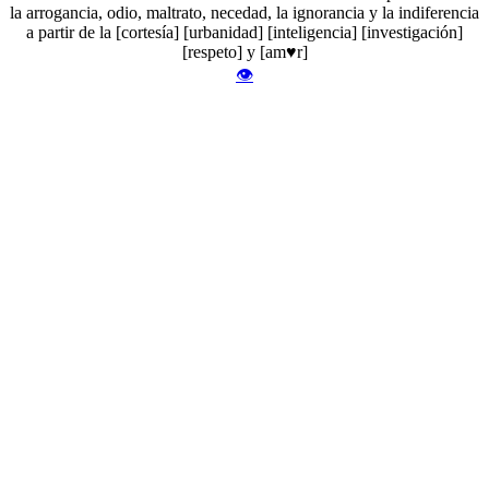
la arrogancia, odio, maltrato, necedad, la ignorancia y la indiferencia
a partir de la [cortesía] [urbanidad] [inteligencia] [investigación]
[respeto] y [am♥r]
👁