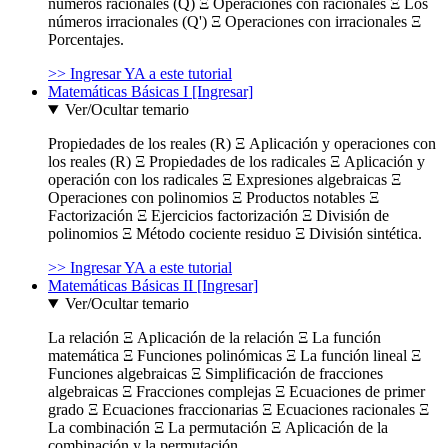
números racionales (Q) Ξ Operaciones con racionales Ξ Los
números irracionales (Q') Ξ Operaciones con irracionales Ξ
Porcentajes.
>> Ingresar YA a este tutorial
Matemáticas Básicas I [Ingresar]
Ver/Ocultar temario
Propiedades de los reales (R) Ξ Aplicación y operaciones con
los reales (R) Ξ Propiedades de los radicales Ξ Aplicación y
operación con los radicales Ξ Expresiones algebraicas Ξ
Operaciones con polinomios Ξ Productos notables Ξ
Factorización Ξ Ejercicios factorización Ξ División de
polinomios Ξ Método cociente residuo Ξ División sintética.
>> Ingresar YA a este tutorial
Matemáticas Básicas II [Ingresar]
Ver/Ocultar temario
La relación Ξ Aplicación de la relación Ξ La función
matemática Ξ Funciones polinómicas Ξ La función lineal Ξ
Funciones algebraicas Ξ Simplificación de fracciones
algebraicas Ξ Fracciones complejas Ξ Ecuaciones de primer
grado Ξ Ecuaciones fraccionarias Ξ Ecuaciones racionales Ξ
La combinación Ξ La permutación Ξ Aplicación de la
combinación y la permutación.