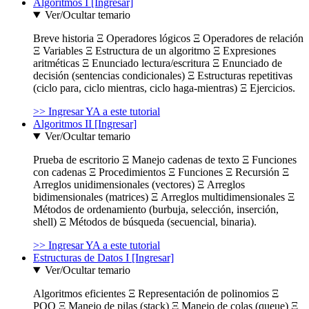
Algoritmos I [Ingresar]
Ver/Ocultar temario
Breve historia Ξ Operadores lógicos Ξ Operadores de relación
Ξ Variables Ξ Estructura de un algoritmo Ξ Expresiones
aritméticas Ξ Enunciado lectura/escritura Ξ Enunciado de
decisión (sentencias condicionales) Ξ Estructuras repetitivas
(ciclo para, ciclo mientras, ciclo haga-mientras) Ξ Ejercicios.
>> Ingresar YA a este tutorial
Algoritmos II [Ingresar]
Ver/Ocultar temario
Prueba de escritorio Ξ Manejo cadenas de texto Ξ Funciones
con cadenas Ξ Procedimientos Ξ Funciones Ξ Recursión Ξ
Arreglos unidimensionales (vectores) Ξ Arreglos
bidimensionales (matrices) Ξ Arreglos multidimensionales Ξ
Métodos de ordenamiento (burbuja, selección, inserción,
shell) Ξ Métodos de búsqueda (secuencial, binaria).
>> Ingresar YA a este tutorial
Estructuras de Datos I [Ingresar]
Ver/Ocultar temario
Algoritmos eficientes Ξ Representación de polinomios Ξ
POO Ξ Manejo de pilas (stack) Ξ Manejo de colas (queue) Ξ