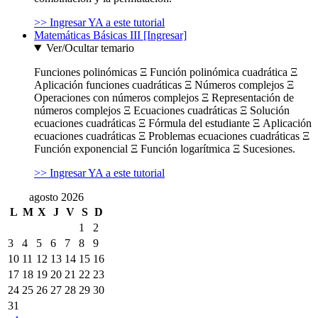
>> Ingresar YA a este tutorial
Matemáticas Básicas III [Ingresar]
Ver/Ocultar temario
Funciones polinómicas Ξ Función polinómica cuadrática Ξ
Aplicación funciones cuadráticas Ξ Números complejos Ξ
Operaciones con números complejos Ξ Representación de
números complejos Ξ Ecuaciones cuadráticas Ξ Solución
ecuaciones cuadráticas Ξ Fórmula del estudiante Ξ Aplicación
ecuaciones cuadráticas Ξ Problemas ecuaciones cuadráticas Ξ
Función exponencial Ξ Función logarítmica Ξ Sucesiones.
>> Ingresar YA a este tutorial
agosto 2026
L
M
X
J
V
S
D
1
2
3
4
5
6
7
8
9
10
11
12
13
14
15
16
17
18
19
20
21
22
23
24
25
26
27
28
29
30
31