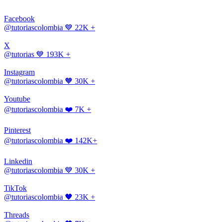
Facebook
@tutoriascolombia
💙 22K +
X
@tutorias
💙 193K +
Instagram
@tutoriascolombia
🧡 30K +
Youtube
@tutoriascolombia
❤️ 7K +
Pinterest
@tutoriascolombia
❤️ 142K+
Linkedin
@tutoriascolombia
💙 30K +
TikTok
@tutoriascolombia
🖤 23K +
Threads