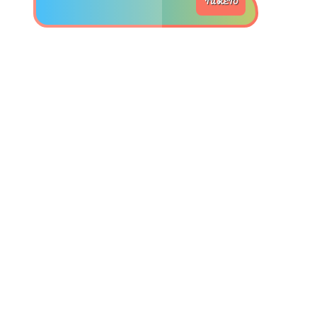
TU RETO
>> Ingresar YA a este tutorial
Matemáticas Básicas y
Elementales
Matemáticas
Elementales [Ingresar]
Ver/Ocultar temario
La numeración Ξ Los números Ξ El