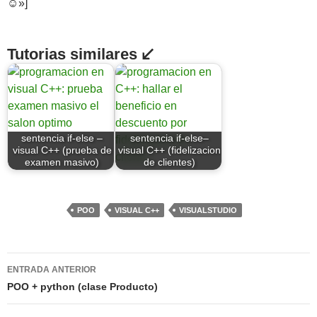
☺»]
Tutorias similares ↙
sentencia if-else –
sentencia if-else–
visual C++ (prueba de
visual C++ (fidelizacion
examen masivo)
de clientes)
POO
VISUAL C++
VISUALSTUDIO
Navegación
ENTRADA ANTERIOR
de
POO + python (clase Producto)
entradas