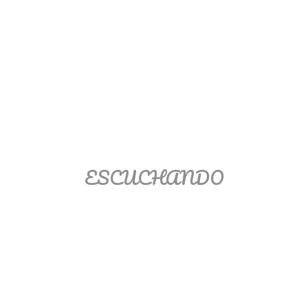
Matemáticas Básicas II
[Ingresar]
Ver/Ocultar temario
La relación Ξ Aplicación de la
relación Ξ La función matemática Ξ
Funciones polinómicas Ξ La función
lineal Ξ Funciones algebraicas Ξ
ESCUCHANDO
Simplificación de fracciones
algebraicas Ξ Fracciones complejas
Ξ Ecuaciones de primer grado Ξ
Ecuaciones fraccionarias Ξ
Ecuaciones racionales Ξ La
combinación Ξ La permutación Ξ
Aplicación de la combinación y la
permutación.