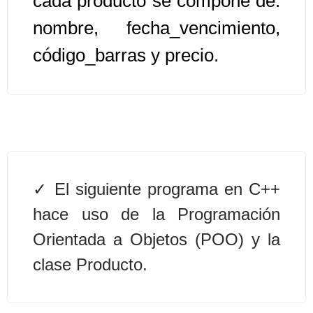
cada producto se compone de:
nombre, fecha_vencimiento,
Algoritmos II [Ingresar]
código_barras y precio.
Ver/Ocultar temario
Prueba de escritorio Ξ Manejo
cadenas de texto Ξ Funciones con
cadenas Ξ Procedimientos Ξ
Funciones Ξ Recursión Ξ Arreglos
unidimensionales (vectores) Ξ
El siguiente programa en C++
Arreglos bidimensionales (matrices)
hace uso de la Programación
Ξ Arreglos multidimensionales Ξ
Métodos de ordenamiento (burbuja,
Orientada a Objetos (POO) y la
selección, inserción, shell) Ξ
clase Producto.
Métodos de búsqueda (secuencial,
binaria).