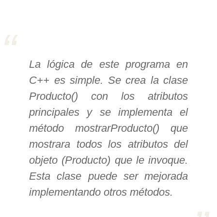
>> Ingresar YA a este tutorial
Estructuras de Datos I
La lógica de este programa en
[Ingresar]
C++ es simple. Se crea la clase
Ver/Ocultar temario
Producto() con los atributos
Algoritmos eficientes Ξ
principales y se implementa el
Representación de polinomios Ξ
método mostrarProducto() que
POO Ξ Manejo de pilas (stack) Ξ
mostrara todos los atributos del
Manejo de colas (queue) Ξ Listas
objeto (Producto) que le invoque.
ligadas (LSL, LSLC, LDL, LDLC) Ξ
Esta clase puede ser mejorada
Matrices dispersas Ξ
implementando otros métodos.
Representación de árboles Ξ
Representación de grafos.