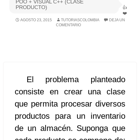
POO + VISUAL C++ (CLASE
PRODUCTO)
Algoritmos I [Ingresar]
AGOSTO 23, 2015
TUTORIASCOLOMBIA
DEJA UN
COMENTARIO
Ver/Ocultar temario
Breve historia Ξ Operadores lógicos
Ξ Operadores de relación Ξ
Variables Ξ Estructura de un
algoritmo Ξ Expresiones aritméticas
Ξ Enunciado lectura/escritura Ξ
El problema planteado
Enunciado de decisión (sentencias
consiste en crear una clase
condicionales) Ξ Estructuras
que permita procesar diversos
repetitivas (ciclo para, ciclo mientras,
ciclo haga-mientras) Ξ Ejercicios.
productos para un inventario
de un almacén. Suponga que
>> Ingresar YA a este tutorial