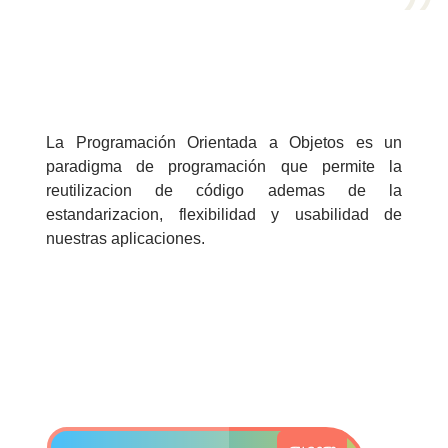
>> Ingresar YA a este tutorial
Estructuras de Datos II
La Programación Orientada a Objetos es un
[Ingresar]
paradigma de programación que permite la
Ver/Ocultar temario
reutilizacion de código ademas de la
estandarizacion, flexibilidad y usabilidad de
Axiomatización Ξ Tablas de decisión
nuestras aplicaciones.
Ξ Polinomios como listas ligadas Ξ
Pilas como lista ligada Ξ Colas
como lista ligada Ξ Arreglos en
memoria Ξ Matrices dispersas en
vector y lista ligada Ξ Árboles
binarios Ξ Árboles AVL Ξ Grafos Ξ
Tratamiento de archivos.