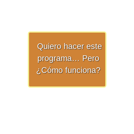
numeral 0 y 1 Ξ Los números
naturales (N) Ξ Operaciones con
naturales Ξ Los números enteros (Z)
Ξ Operaciones con enteros Ξ Los
números racionales (Q) Ξ
Quiero hacer este
Operaciones con racionales Ξ Los
números irracionales (Q') Ξ
programa… Pero
Operaciones con irracionales Ξ
¿Cómo funciona?
Porcentajes.
>> Ingresar YA a este tutorial
Matemáticas Básicas I
[Ingresar]