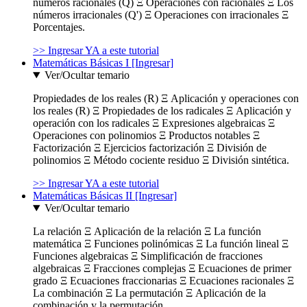
números racionales (Q) Ξ Operaciones con racionales Ξ Los
números irracionales (Q') Ξ Operaciones con irracionales Ξ
Porcentajes.
>> Ingresar YA a este tutorial
Matemáticas Básicas I [Ingresar]
Ver/Ocultar temario
Propiedades de los reales (R) Ξ Aplicación y operaciones con
los reales (R) Ξ Propiedades de los radicales Ξ Aplicación y
operación con los radicales Ξ Expresiones algebraicas Ξ
Operaciones con polinomios Ξ Productos notables Ξ
Factorización Ξ Ejercicios factorización Ξ División de
polinomios Ξ Método cociente residuo Ξ División sintética.
>> Ingresar YA a este tutorial
Matemáticas Básicas II [Ingresar]
Ver/Ocultar temario
La relación Ξ Aplicación de la relación Ξ La función
matemática Ξ Funciones polinómicas Ξ La función lineal Ξ
Funciones algebraicas Ξ Simplificación de fracciones
algebraicas Ξ Fracciones complejas Ξ Ecuaciones de primer
grado Ξ Ecuaciones fraccionarias Ξ Ecuaciones racionales Ξ
La combinación Ξ La permutación Ξ Aplicación de la
combinación y la permutación.