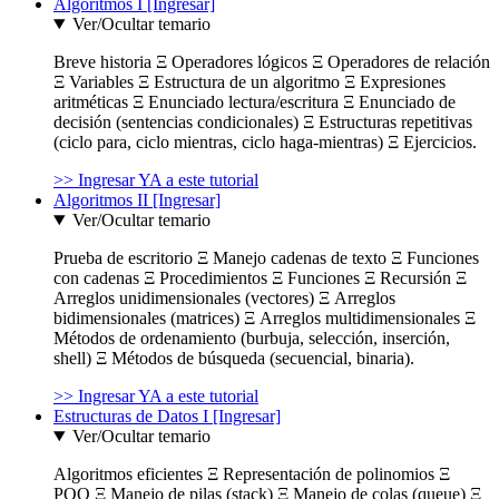
Algoritmos I [Ingresar]
Ver/Ocultar temario
Breve historia Ξ Operadores lógicos Ξ Operadores de relación
Ξ Variables Ξ Estructura de un algoritmo Ξ Expresiones
aritméticas Ξ Enunciado lectura/escritura Ξ Enunciado de
decisión (sentencias condicionales) Ξ Estructuras repetitivas
(ciclo para, ciclo mientras, ciclo haga-mientras) Ξ Ejercicios.
>> Ingresar YA a este tutorial
Algoritmos II [Ingresar]
Ver/Ocultar temario
Prueba de escritorio Ξ Manejo cadenas de texto Ξ Funciones
con cadenas Ξ Procedimientos Ξ Funciones Ξ Recursión Ξ
Arreglos unidimensionales (vectores) Ξ Arreglos
bidimensionales (matrices) Ξ Arreglos multidimensionales Ξ
Métodos de ordenamiento (burbuja, selección, inserción,
shell) Ξ Métodos de búsqueda (secuencial, binaria).
>> Ingresar YA a este tutorial
Estructuras de Datos I [Ingresar]
Ver/Ocultar temario
Algoritmos eficientes Ξ Representación de polinomios Ξ
POO Ξ Manejo de pilas (stack) Ξ Manejo de colas (queue) Ξ