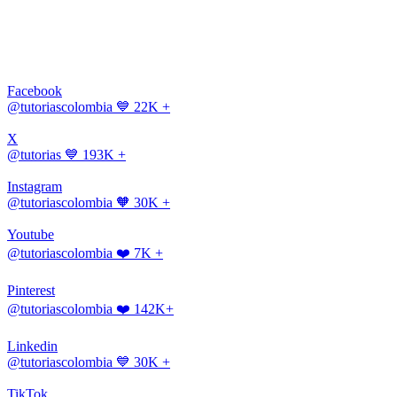
Facebook
@tutoriascolombia
💙 22K +
X
@tutorias
💙 193K +
Instagram
@tutoriascolombia
🧡 30K +
Youtube
@tutoriascolombia
❤️ 7K +
Pinterest
@tutoriascolombia
❤️ 142K+
Linkedin
@tutoriascolombia
💙 30K +
TikTok