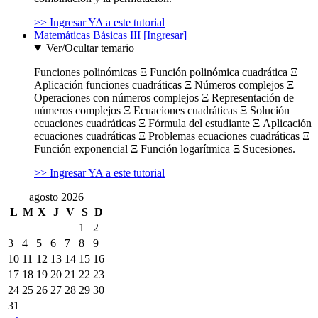
>> Ingresar YA a este tutorial
Matemáticas Básicas III [Ingresar]
Ver/Ocultar temario
Funciones polinómicas Ξ Función polinómica cuadrática Ξ
Aplicación funciones cuadráticas Ξ Números complejos Ξ
Operaciones con números complejos Ξ Representación de
números complejos Ξ Ecuaciones cuadráticas Ξ Solución
ecuaciones cuadráticas Ξ Fórmula del estudiante Ξ Aplicación
ecuaciones cuadráticas Ξ Problemas ecuaciones cuadráticas Ξ
Función exponencial Ξ Función logarítmica Ξ Sucesiones.
>> Ingresar YA a este tutorial
agosto 2026
L
M
X
J
V
S
D
1
2
3
4
5
6
7
8
9
10
11
12
13
14
15
16
17
18
19
20
21
22
23
24
25
26
27
28
29
30
31