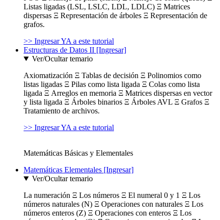
Listas ligadas (LSL, LSLC, LDL, LDLC) Ξ Matrices
dispersas Ξ Representación de árboles Ξ Representación de
grafos.
>> Ingresar YA a este tutorial
Estructuras de Datos II [Ingresar]
Ver/Ocultar temario
Axiomatización Ξ Tablas de decisión Ξ Polinomios como
listas ligadas Ξ Pilas como lista ligada Ξ Colas como lista
ligada Ξ Arreglos en memoria Ξ Matrices dispersas en vector
y lista ligada Ξ Árboles binarios Ξ Árboles AVL Ξ Grafos Ξ
Tratamiento de archivos.
>> Ingresar YA a este tutorial
Matemáticas Básicas y Elementales
Matemáticas Elementales [Ingresar]
Ver/Ocultar temario
La numeración Ξ Los números Ξ El numeral 0 y 1 Ξ Los
números naturales (N) Ξ Operaciones con naturales Ξ Los
números enteros (Z) Ξ Operaciones con enteros Ξ Los