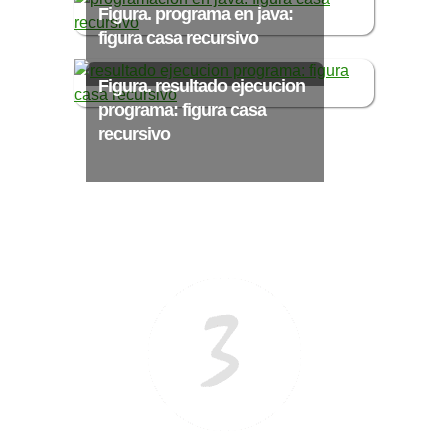
Ξ Solución ecuaciones cuadráticas
Figura. programa en java:
Ξ Fórmula del estudiante Ξ
figura casa recursivo
Aplicación ecuaciones cuadráticas Ξ
Figura. resultado ejecucion
Problemas ecuaciones cuadráticas
programa: figura casa
Ξ Función exponencial Ξ Función
recursivo
logarítmica Ξ Sucesiones.
>> Ingresar YA a este tutorial