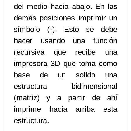
del medio hacia abajo. En las
Algoritmos II [Ingresar]
demás posiciones imprimir un
símbolo (-). Esto se debe
Ver/Ocultar temario
hacer usando una función
Prueba de escritorio Ξ Manejo
cadenas de texto Ξ Funciones con
recursiva que recibe una
cadenas Ξ Procedimientos Ξ
impresora 3D que toma como
Funciones Ξ Recursión Ξ Arreglos
unidimensionales (vectores) Ξ
base de un solido una
Arreglos bidimensionales (matrices)
estructura bidimensional
Ξ Arreglos multidimensionales Ξ
(matriz) y a partir de ahí
Métodos de ordenamiento (burbuja,
selección, inserción, shell) Ξ
imprime hacia arriba esta
Métodos de búsqueda (secuencial,
estructura.
binaria).