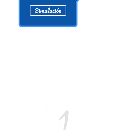
Ver/Ocultar temario
Simulación
Propiedades de los reales (R) Ξ
Aplicación y operaciones con los
reales (R) Ξ Propiedades de los
radicales Ξ Aplicación y operación
con los radicales Ξ Expresiones
algebraicas Ξ Operaciones con
polinomios Ξ Productos notables Ξ
Factorización Ξ Ejercicios
factorización Ξ División de
polinomios Ξ Método cociente
residuo Ξ División sintética.
>> Ingresar YA a este tutorial