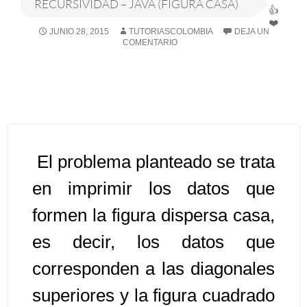
RECURSIVIDAD – JAVA (FIGURA CASA)
Algoritmos I [Ingresar]
JUNIO 28, 2015
TUTORIASCOLOMBIA
DEJA UN
COMENTARIO
Ver/Ocultar temario
Breve historia Ξ Operadores lógicos
Ξ Operadores de relación Ξ
Variables Ξ Estructura de un
algoritmo Ξ Expresiones aritméticas
El problema planteado se trata
Ξ Enunciado lectura/escritura Ξ
en imprimir los datos que
Enunciado de decisión (sentencias
condicionales) Ξ Estructuras
formen la figura dispersa casa,
repetitivas (ciclo para, ciclo mientras,
es decir, los datos que
ciclo haga-mientras) Ξ Ejercicios.
corresponden a las diagonales
superiores y la figura cuadrado
>> Ingresar YA a este tutorial