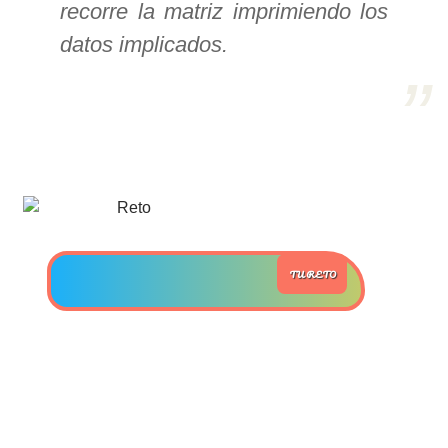
recorre la matriz imprimiendo los
datos implicados.
>> Ingresar YA a este tutorial
Estructuras de Datos II
[Ingresar]
Ver/Ocultar temario
Axiomatización Ξ Tablas de decisión
Ξ Polinomios como listas ligadas Ξ
TU RETO
Pilas como lista ligada Ξ Colas
como lista ligada Ξ Arreglos en
memoria Ξ Matrices dispersas en
vector y lista ligada Ξ Árboles
binarios Ξ Árboles AVL Ξ Grafos Ξ
Tratamiento de archivos.