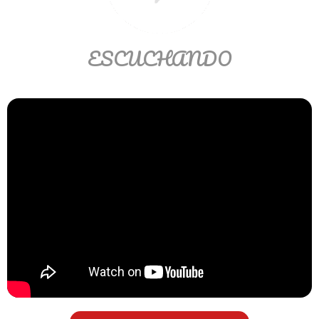
Matemáticas Básicas II
[Ingresar]
ESCUCHANDO
Ver/Ocultar temario
La relación Ξ Aplicación de la
relación Ξ La función matemática Ξ
Funciones polinómicas Ξ La función
lineal Ξ Funciones algebraicas Ξ
Simplificación de fracciones
algebraicas Ξ Fracciones complejas
Ξ Ecuaciones de primer grado Ξ
Ecuaciones fraccionarias Ξ
Ecuaciones racionales Ξ La
combinación Ξ La permutación Ξ
Aplicación de la combinación y la
permutación.