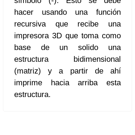
símbolo (-). Esto se debe
hacer usando una función
Algoritmos II [Ingresar]
recursiva que recibe una
Ver/Ocultar temario
impresora 3D que toma como
Prueba de escritorio Ξ Manejo
base de un solido una
cadenas de texto Ξ Funciones con
estructura bidimensional
cadenas Ξ Procedimientos Ξ
Funciones Ξ Recursión Ξ Arreglos
(matriz) y a partir de ahí
unidimensionales (vectores) Ξ
imprime hacia arriba esta
Arreglos bidimensionales (matrices)
Ξ Arreglos multidimensionales Ξ
estructura.
Métodos de ordenamiento (burbuja,
selección, inserción, shell) Ξ
Métodos de búsqueda (secuencial,
binaria).