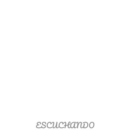
Ver/Ocultar temario
Propiedades de los reales (R) Ξ
Aplicación y operaciones con los
reales (R) Ξ Propiedades de los
radicales Ξ Aplicación y operación
con los radicales Ξ Expresiones
algebraicas Ξ Operaciones con
polinomios Ξ Productos notables Ξ
Factorización Ξ Ejercicios
factorización Ξ División de
polinomios Ξ Método cociente
residuo Ξ División sintética.
>> Ingresar YA a este tutorial
ESCUCHANDO