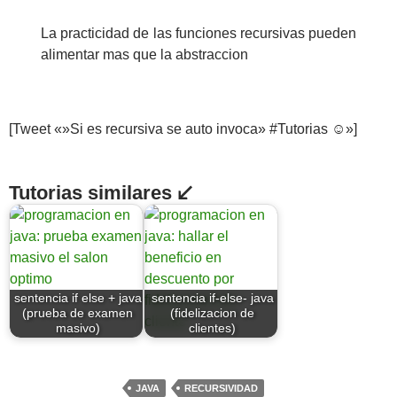
La practicidad de las funciones recursivas pueden
alimentar mas que la abstraccion
[Tweet «»Si es recursiva se auto invoca» #Tutorias ☺»]
Tutorias similares ↙
sentencia if else + java
sentencia if-else- java
(prueba de examen
(fidelizacion de
masivo)
clientes)
JAVA
RECURSIVIDAD