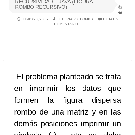
RECURSIVIDAD – JAVA (FIGURA
ROMBO RECURSIVO)
Algoritmos I [Ingresar]
JUNIO 20, 2015
TUTORIASCOLOMBIA
DEJA UN
COMENTARIO
Ver/Ocultar temario
Breve historia Ξ Operadores lógicos
Ξ Operadores de relación Ξ
Variables Ξ Estructura de un
algoritmo Ξ Expresiones aritméticas
Ξ Enunciado lectura/escritura Ξ
El problema planteado se trata
Enunciado de decisión (sentencias
en imprimir los datos que
condicionales) Ξ Estructuras
formen la figura dispersa
repetitivas (ciclo para, ciclo mientras,
ciclo haga-mientras) Ξ Ejercicios.
rombo de una matriz y en las
demás posiciones imprimir un
>> Ingresar YA a este tutorial