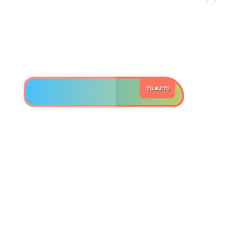
>> Ingresar YA a este tutorial
Estructuras de Datos II
[Ingresar]
TU RETO
Ver/Ocultar temario
Axiomatización Ξ Tablas de decisión
Ξ Polinomios como listas ligadas Ξ
Pilas como lista ligada Ξ Colas
como lista ligada Ξ Arreglos en
memoria Ξ Matrices dispersas en
vector y lista ligada Ξ Árboles
binarios Ξ Árboles AVL Ξ Grafos Ξ
Tratamiento de archivos.