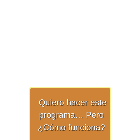
>> Ingresar YA a este tutorial
Matemáticas Básicas y
Elementales
Matemáticas
Quiero hacer este
Elementales [Ingresar]
programa… Pero
Ver/Ocultar temario
¿Cómo funciona?
La numeración Ξ Los números Ξ El