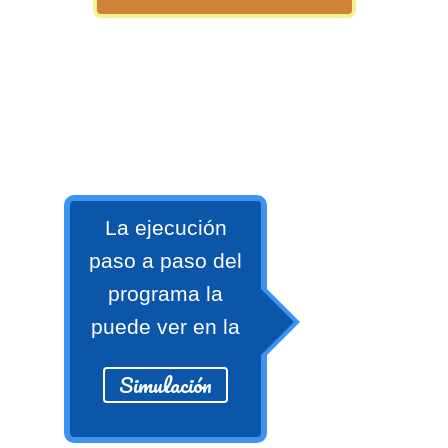
numeral 0 y 1 Ξ Los números
naturales (N) Ξ Operaciones con
naturales Ξ Los números enteros (Z)
Ξ Operaciones con enteros Ξ Los
números racionales (Q) Ξ
Operaciones con racionales Ξ Los
números irracionales (Q') Ξ
Operaciones con irracionales Ξ
La ejecución
Porcentajes.
paso a paso del
programa la
>> Ingresar YA a este tutorial
puede ver en la
Simulación
Matemáticas Básicas I
[Ingresar]