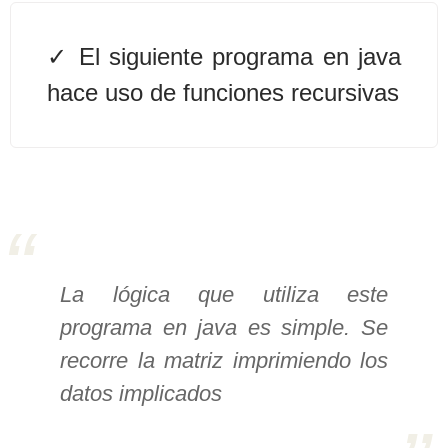
>> Ingresar YA a este tutorial
El siguiente programa en java
hace uso de funciones recursivas
Estructuras de Datos I
[Ingresar]
Ver/Ocultar temario
Algoritmos eficientes Ξ
Representación de polinomios Ξ
POO Ξ Manejo de pilas (stack) Ξ
La lógica que utiliza este
Manejo de colas (queue) Ξ Listas
programa en java es simple. Se
ligadas (LSL, LSLC, LDL, LDLC) Ξ
recorre la matriz imprimiendo los
Matrices dispersas Ξ
datos implicados
Representación de árboles Ξ
Representación de grafos.