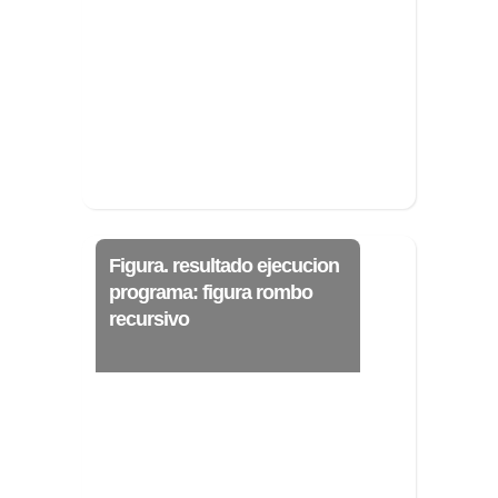
Ξ Solución ecuaciones cuadráticas
Ξ Fórmula del estudiante Ξ
Aplicación ecuaciones cuadráticas Ξ
Problemas ecuaciones cuadráticas
Ξ Función exponencial Ξ Función
logarítmica Ξ Sucesiones.
>> Ingresar YA a este tutorial
Figura. resultado ejecucion
programa: figura rombo
recursivo