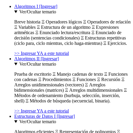
Algoritmos I [Ingresar]
Ver/Ocultar temario
Breve historia Ξ Operadores lógicos Ξ Operadores de relación
Ξ Variables Ξ Estructura de un algoritmo Ξ Expresiones
aritméticas Ξ Enunciado lectura/escritura Ξ Enunciado de
decisión (sentencias condicionales) Ξ Estructuras repetitivas
(ciclo para, ciclo mientras, ciclo haga-mientras) Ξ Ejercicios.
>> Ingresar YA a este tutorial
Algoritmos II [Ingresar]
Ver/Ocultar temario
Prueba de escritorio Ξ Manejo cadenas de texto Ξ Funciones
con cadenas Ξ Procedimientos Ξ Funciones Ξ Recursión Ξ
Arreglos unidimensionales (vectores) Ξ Arreglos
bidimensionales (matrices) Ξ Arreglos multidimensionales Ξ
Métodos de ordenamiento (burbuja, selección, inserción,
shell) Ξ Métodos de búsqueda (secuencial, binaria).
>> Ingresar YA a este tutorial
Estructuras de Datos I [Ingresar]
Ver/Ocultar temario
Algoritmos eficientes Ξ Representación de polinomios Ξ