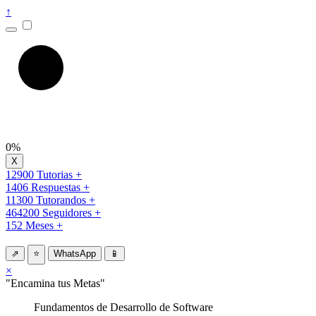
↑
0%
12900 Tutorias +
1406 Respuestas +
11300 Tutorandos +
464200 Seguidores +
152 Meses +
⇗
⭐
WhatsApp
📱
×
"Encamina tus Metas"
Fundamentos de Desarrollo de Software