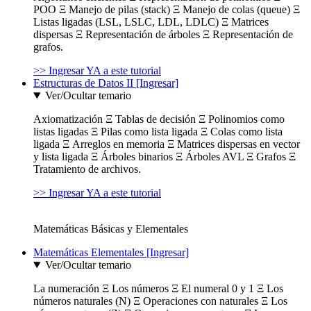
POO Ξ Manejo de pilas (stack) Ξ Manejo de colas (queue) Ξ
Listas ligadas (LSL, LSLC, LDL, LDLC) Ξ Matrices
dispersas Ξ Representación de árboles Ξ Representación de
grafos.
>> Ingresar YA a este tutorial
Estructuras de Datos II [Ingresar]
Ver/Ocultar temario
Axiomatización Ξ Tablas de decisión Ξ Polinomios como
listas ligadas Ξ Pilas como lista ligada Ξ Colas como lista
ligada Ξ Arreglos en memoria Ξ Matrices dispersas en vector
y lista ligada Ξ Árboles binarios Ξ Árboles AVL Ξ Grafos Ξ
Tratamiento de archivos.
>> Ingresar YA a este tutorial
Matemáticas Básicas y Elementales
Matemáticas Elementales [Ingresar]
Ver/Ocultar temario
La numeración Ξ Los números Ξ El numeral 0 y 1 Ξ Los
números naturales (N) Ξ Operaciones con naturales Ξ Los