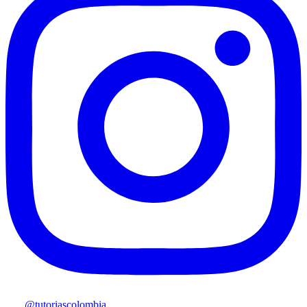
@tutoriascolombia