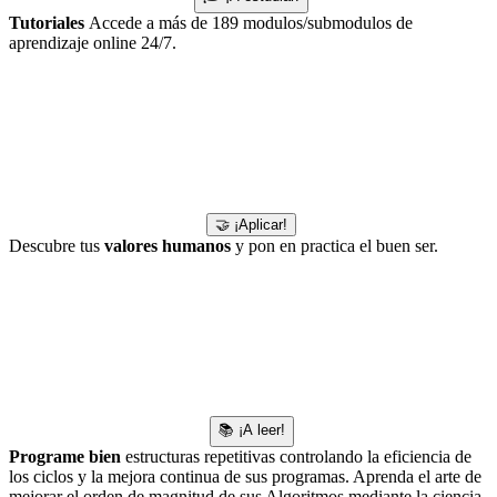
Tutoriales
Accede a más de 189 modulos/submodulos de
aprendizaje online 24/7.
🤝 ¡Aplicar!
Descubre tus
valores humanos
y pon en practica el buen ser.
📚 ¡A leer!
Programe bien
estructuras repetitivas controlando la eficiencia de
los ciclos y la mejora continua de sus programas. Aprenda el arte de
mejorar el orden de magnitud de sus Algoritmos mediante la ciencia