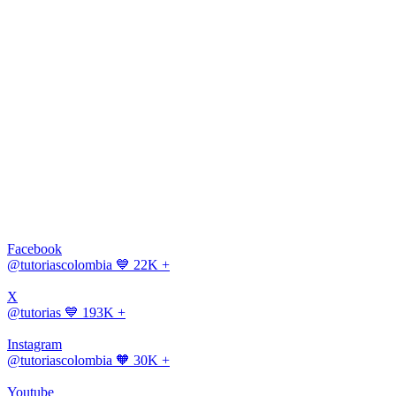
Facebook
@tutoriascolombia
💙 22K +
X
@tutorias
💙 193K +
Instagram
@tutoriascolombia
🧡 30K +
Youtube