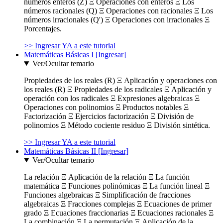
números enteros (Z) Ξ Operaciones con enteros Ξ Los
números racionales (Q) Ξ Operaciones con racionales Ξ Los
números irracionales (Q') Ξ Operaciones con irracionales Ξ
Porcentajes.
>> Ingresar YA a este tutorial
Matemáticas Básicas I [Ingresar]
Ver/Ocultar temario
Propiedades de los reales (R) Ξ Aplicación y operaciones con
los reales (R) Ξ Propiedades de los radicales Ξ Aplicación y
operación con los radicales Ξ Expresiones algebraicas Ξ
Operaciones con polinomios Ξ Productos notables Ξ
Factorización Ξ Ejercicios factorización Ξ División de
polinomios Ξ Método cociente residuo Ξ División sintética.
>> Ingresar YA a este tutorial
Matemáticas Básicas II [Ingresar]
Ver/Ocultar temario
La relación Ξ Aplicación de la relación Ξ La función
matemática Ξ Funciones polinómicas Ξ La función lineal Ξ
Funciones algebraicas Ξ Simplificación de fracciones
algebraicas Ξ Fracciones complejas Ξ Ecuaciones de primer
grado Ξ Ecuaciones fraccionarias Ξ Ecuaciones racionales Ξ
La combinación Ξ La permutación Ξ Aplicación de la