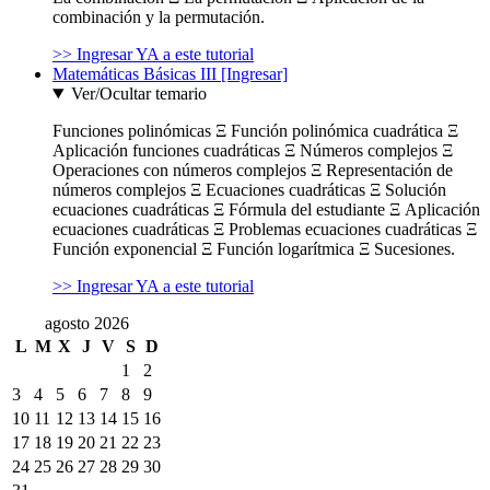
combinación y la permutación.
>> Ingresar YA a este tutorial
Matemáticas Básicas III [Ingresar]
Ver/Ocultar temario
Funciones polinómicas Ξ Función polinómica cuadrática Ξ
Aplicación funciones cuadráticas Ξ Números complejos Ξ
Operaciones con números complejos Ξ Representación de
números complejos Ξ Ecuaciones cuadráticas Ξ Solución
ecuaciones cuadráticas Ξ Fórmula del estudiante Ξ Aplicación
ecuaciones cuadráticas Ξ Problemas ecuaciones cuadráticas Ξ
Función exponencial Ξ Función logarítmica Ξ Sucesiones.
>> Ingresar YA a este tutorial
agosto 2026
L
M
X
J
V
S
D
1
2
3
4
5
6
7
8
9
10
11
12
13
14
15
16
17
18
19
20
21
22
23
24
25
26
27
28
29
30