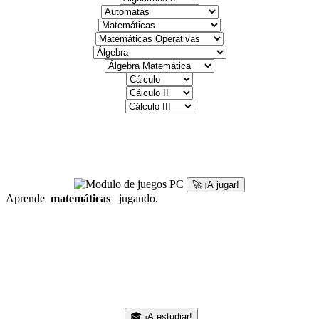
🚀 ¡A jugar!
Aprende
matemáticas
jugando.
🎓 ¡A estudiar!