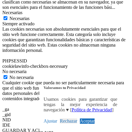
clasifican como necesarias se almacenan en su navegador, ya que
son esenciales para el funcionamiento de las funciones bási
...
Necesarias
Necesarias
Siempre activado
Las cookies necesarias son absolutamente esenciales para que el
sitio web funcione correctamente. Esta categoría solo incluye
cookies que garantizan funcionalidades básicas y características de
seguridad del sitio web. Estas cookies no almacenan ninguna
información personal.
PHPSESSID
cookielawinfo-checkbox-necessary
No necesaria
No necesaria
Cualquier cookie que pueda no ser particularmente necesaria para
Valoramos tu Privacidad
que el sitio web funcione y se utilice específicamente para recopilar
datos personales del usuario a través de análisis, anuncios y otros
contenidos integrados se denomina cookie no necesaria.
Usamos cookies para garantizar que
tengas la mejor experiencia de
_ga
navegación ♥ [
Política de Privacidad
]
_gid
NID
Ajustar
Rechazar
Aceptar
IDE
GUARDAR Y ACEPTAR