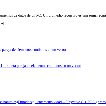
amientos de datos de un PC. Un promedio recursivo es una suma recurs
☺»]
s naturales)
Entrada siguiente
recursividad – Objective C + POO (prome