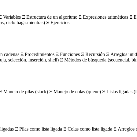
 Variables Ξ Estructura de un algoritmo Ξ Expresiones aritméticas Ξ E
ras, ciclo haga-mientras) Ξ Ejercicios.
on cadenas Ξ Procedimientos Ξ Funciones Ξ Recursión Ξ Arreglos unidi
, selección, inserción, shell) Ξ Métodos de búsqueda (secuencial, bin
Ξ Manejo de pilas (stack) Ξ Manejo de colas (queue) Ξ Listas ligada
igadas Ξ Pilas como lista ligada Ξ Colas como lista ligada Ξ Arreglos 