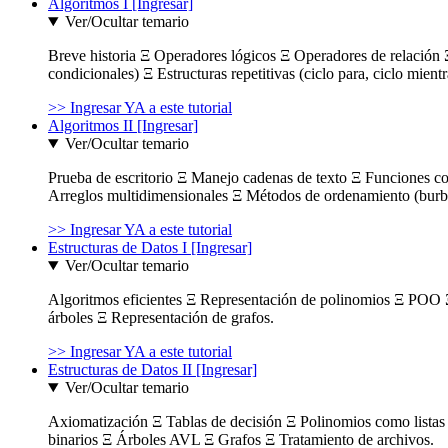
Algoritmos I [Ingresar]
Ver/Ocultar temario
Breve historia Ξ Operadores lógicos Ξ Operadores de relación Ξ
condicionales) Ξ Estructuras repetitivas (ciclo para, ciclo mient
>> Ingresar YA a este tutorial
Algoritmos II [Ingresar]
Ver/Ocultar temario
Prueba de escritorio Ξ Manejo cadenas de texto Ξ Funciones c
Arreglos multidimensionales Ξ Métodos de ordenamiento (burbuja
>> Ingresar YA a este tutorial
Estructuras de Datos I [Ingresar]
Ver/Ocultar temario
Algoritmos eficientes Ξ Representación de polinomios Ξ POO 
árboles Ξ Representación de grafos.
>> Ingresar YA a este tutorial
Estructuras de Datos II [Ingresar]
Ver/Ocultar temario
Axiomatización Ξ Tablas de decisión Ξ Polinomios como listas l
binarios Ξ Árboles AVL Ξ Grafos Ξ Tratamiento de archivos.