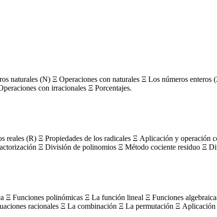
s naturales (N) Ξ Operaciones con naturales Ξ Los números enteros (
Operaciones con irracionales Ξ Porcentajes.
os reales (R) Ξ Propiedades de los radicales Ξ Aplicación y operación 
actorización Ξ División de polinomios Ξ Método cociente residuo Ξ Divi
ca Ξ Funciones polinómicas Ξ La función lineal Ξ Funciones algebraica
uaciones racionales Ξ La combinación Ξ La permutación Ξ Aplicación 