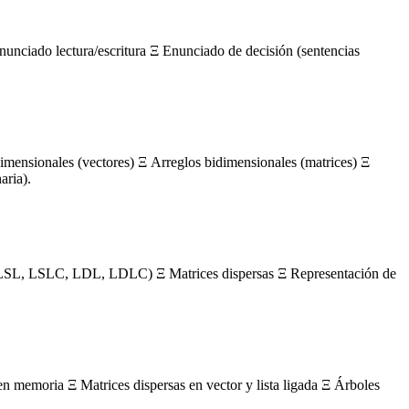
nunciado lectura/escritura Ξ Enunciado de decisión (sentencias
mensionales (vectores) Ξ Arreglos bidimensionales (matrices) Ξ
aria).
s (LSL, LSLC, LDL, LDLC) Ξ Matrices dispersas Ξ Representación de
en memoria Ξ Matrices dispersas en vector y lista ligada Ξ Árboles