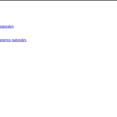
aturales
umeros naturales