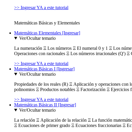
>> Ingresar YA a este tutorial
Matemáticas Básicas y Elementales
Matemáticas Elementales [Ingresar]
Ver/Ocultar temario
La numeración Ξ Los números Ξ El numeral 0 y 1 Ξ Los número
Operaciones con racionales Ξ Los números irracionales (Q') Ξ 
>> Ingresar YA a este tutorial
Matemáticas Básicas I [Ingresar]
Ver/Ocultar temario
Propiedades de los reales (R) Ξ Aplicación y operaciones con l
polinomios Ξ Productos notables Ξ Factorización Ξ Ejercicios f
>> Ingresar YA a este tutorial
Matemáticas Básicas II [Ingresar]
Ver/Ocultar temario
La relación Ξ Aplicación de la relación Ξ La función matemáti
Ξ Ecuaciones de primer grado Ξ Ecuaciones fraccionarias Ξ Ec