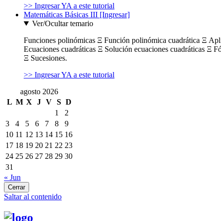
>> Ingresar YA a este tutorial
Matemáticas Básicas III [Ingresar]
Ver/Ocultar temario
Funciones polinómicas Ξ Función polinómica cuadrática Ξ Ap
Ecuaciones cuadráticas Ξ Solución ecuaciones cuadráticas Ξ F
Ξ Sucesiones.
>> Ingresar YA a este tutorial
agosto 2026
L
M
X
J
V
S
D
1
2
3
4
5
6
7
8
9
10
11
12
13
14
15
16
17
18
19
20
21
22
23
24
25
26
27
28
29
30
31
« Jun
Cerrar
Saltar al contenido