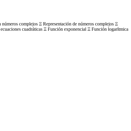
on números complejos Ξ Representación de números complejos Ξ
 ecuaciones cuadráticas Ξ Función exponencial Ξ Función logarítmica