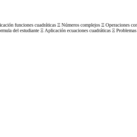
licación funciones cuadráticas Ξ Números complejos Ξ Operaciones c
órmula del estudiante Ξ Aplicación ecuaciones cuadráticas Ξ Problemas