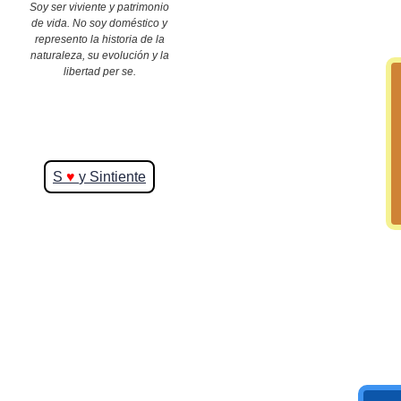
Soy ser viviente y patrimonio
de vida. No soy doméstico y
represento la historia de la
>> Ingresar YA a este tutorial
naturaleza, su evolución y la
libertad per se.
S
♥
y Sintiente
Matemáticas Básicas y
Elementales
Matemáticas
Elementales [Ingresar]
Ver/Ocultar temario
La numeración Ξ Los números Ξ El