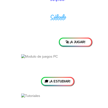
🚀 ¡A JUGAR!
🎓 ¡A ESTUDIAR!