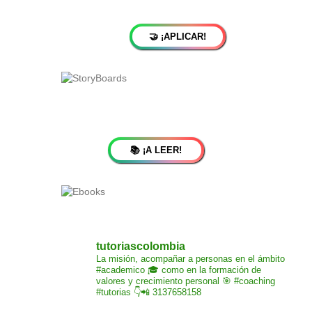
🤝 ¡APLICAR!
📚 ¡A LEER!
tutoriascolombia
La misión,
acompañar a personas
en el ámbito
#academico 🎓
como en la formación de
valores y crecimiento
personal 🎯 #coaching
#tutorias
👇📲 3137658158