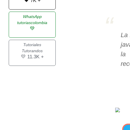
🖤 7K +
>> Ingresar YA a este tutorial
WhatsApp
tutoriascolombia
💚
Estructuras de Datos I
La 
[Ingresar]
jav
Tutoriales
Tutorandos
la
Ver/Ocultar temario
💛 11.3K +
rec
Algoritmos eficientes Ξ
Representación de polinomios Ξ
POO Ξ Manejo de pilas (stack) Ξ
Manejo de colas (queue) Ξ Listas
ligadas (LSL, LSLC, LDL, LDLC) Ξ
Matrices dispersas Ξ
Representación de árboles Ξ
Representación de grafos.