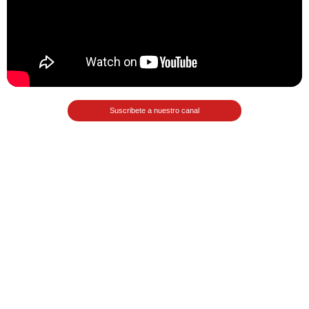
Matemáticas Básicas II
[Ingresar]
Ver/Ocultar temario
La relación Ξ Aplicación de la
Suscribete a nuestro canal
relación Ξ La función matemática Ξ
Funciones polinómicas Ξ La función
lineal Ξ Funciones algebraicas Ξ
Simplificación de fracciones
algebraicas Ξ Fracciones complejas
Ξ Ecuaciones de primer grado Ξ
Ecuaciones fraccionarias Ξ
Ecuaciones racionales Ξ La
combinación Ξ La permutación Ξ
Aplicación de la combinación y la
permutación.