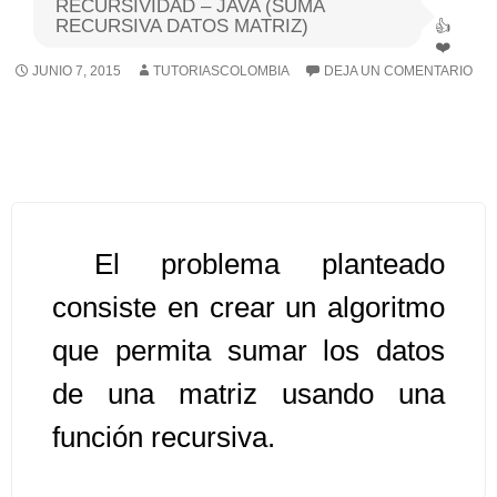
RECURSIVIDAD – JAVA (SUMA
RECURSIVA DATOS MATRIZ)
Algoritmos I [Ingresar]
JUNIO 7, 2015
TUTORIASCOLOMBIA
DEJA UN COMENTARIO
Ver/Ocultar temario
Breve historia Ξ Operadores lógicos
Ξ Operadores de relación Ξ
Variables Ξ Estructura de un
algoritmo Ξ Expresiones aritméticas
El problema planteado
Ξ Enunciado lectura/escritura Ξ
consiste en crear un algoritmo
Enunciado de decisión (sentencias
condicionales) Ξ Estructuras
que permita sumar los datos
repetitivas (ciclo para, ciclo mientras,
de una matriz usando una
ciclo haga-mientras) Ξ Ejercicios.
función recursiva.
>> Ingresar YA a este tutorial