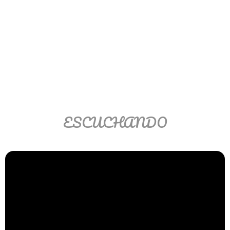
Ver/Ocultar temario
Propiedades de los reales (R) Ξ
Aplicación y operaciones con los
reales (R) Ξ Propiedades de los
radicales Ξ Aplicación y operación
con los radicales Ξ Expresiones
algebraicas Ξ Operaciones con
polinomios Ξ Productos notables Ξ
ESCUCHANDO
Factorización Ξ Ejercicios
factorización Ξ División de
polinomios Ξ Método cociente
residuo Ξ División sintética.
>> Ingresar YA a este tutorial