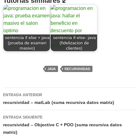
Tutorias similares ↙
sentencia if else + java
sentencia if-else- java
(prueba de examen
(fidelizacion de
masivo)
clientes)
JAVA
RECURSIVIDAD
Navegación
ENTRADA ANTERIOR
de
recursividad – matLab (suma recursiva datos matriz)
entradas
ENTRADA SIGUIENTE
recursividad – Objective C + POO (suma recursiva datos
matriz)