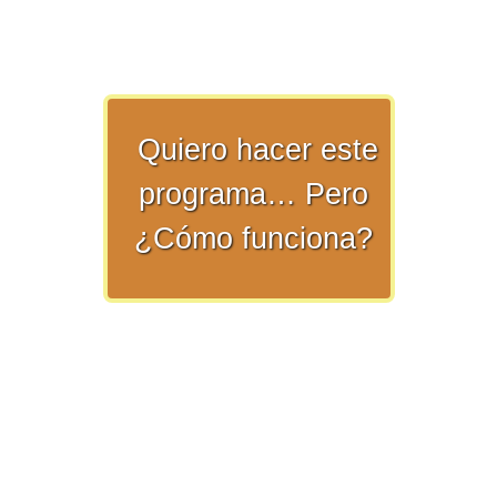
>> Ingresar YA a este tutorial
Quiero hacer este
programa… Pero
¿Cómo funciona?
Matemáticas Básicas y
Elementales
Matemáticas
Elementales [Ingresar]
Ver/Ocultar temario
La numeración Ξ Los números Ξ El