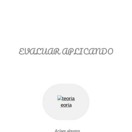
Ξ Solución ecuaciones cuadráticas
Ξ Fórmula del estudiante Ξ
Aplicación ecuaciones cuadráticas Ξ
Problemas ecuaciones cuadráticas
Ξ Función exponencial Ξ Función
logarítmica Ξ Sucesiones.
EVALUAR APLICANDO
>> Ingresar YA a este tutorial
eoria
Aclare algunos