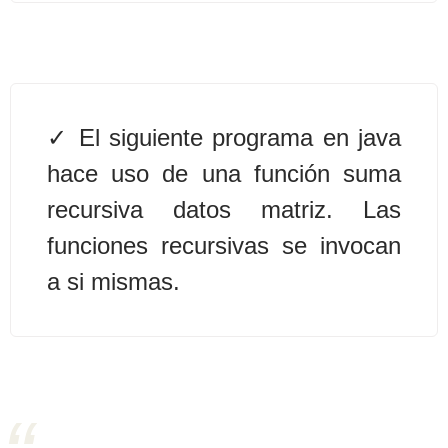
Algoritmos II [Ingresar]
Ver/Ocultar temario
El siguiente programa en java
Prueba de escritorio Ξ Manejo
cadenas de texto Ξ Funciones con
hace uso de una función suma
cadenas Ξ Procedimientos Ξ
recursiva datos matriz. Las
Funciones Ξ Recursión Ξ Arreglos
funciones recursivas se invocan
unidimensionales (vectores) Ξ
Arreglos bidimensionales (matrices)
a si mismas.
Ξ Arreglos multidimensionales Ξ
Métodos de ordenamiento (burbuja,
selección, inserción, shell) Ξ
Métodos de búsqueda (secuencial,
binaria).