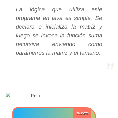
La lógica que utiliza este
>> Ingresar YA a este tutorial
programa en java es simple. Se
declara e inicializa la matriz y
Estructuras de Datos I
luego se invoca la función suma
[Ingresar]
recursiva enviando como
Ver/Ocultar temario
parámetros la matriz y el tamaño.
Algoritmos eficientes Ξ
Representación de polinomios Ξ
POO Ξ Manejo de pilas (stack) Ξ
Manejo de colas (queue) Ξ Listas
ligadas (LSL, LSLC, LDL, LDLC) Ξ
Matrices dispersas Ξ
Representación de árboles Ξ
Representación de grafos.
TU RETO