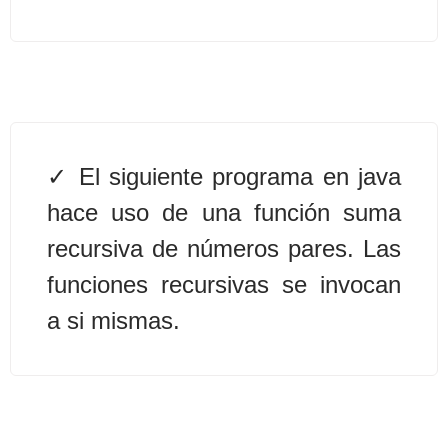
Algoritmos II [Ingresar]
Ver/Ocultar temario
Prueba de escritorio Ξ Manejo
cadenas de texto Ξ Funciones con
El siguiente programa en java
cadenas Ξ Procedimientos Ξ
hace uso de una función suma
Funciones Ξ Recursión Ξ Arreglos
recursiva de números pares. Las
unidimensionales (vectores) Ξ
Arreglos bidimensionales (matrices)
funciones recursivas se invocan
Ξ Arreglos multidimensionales Ξ
a si mismas.
Métodos de ordenamiento (burbuja,
selección, inserción, shell) Ξ
Métodos de búsqueda (secuencial,
binaria).