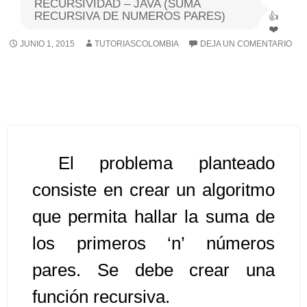
RECURSIVIDAD – JAVA (SUMA
RECURSIVA DE NUMEROS PARES)
Algoritmos I [Ingresar]
JUNIO 1, 2015
TUTORIASCOLOMBIA
DEJA UN COMENTARIO
Ver/Ocultar temario
Breve historia Ξ Operadores lógicos
Ξ Operadores de relación Ξ
Variables Ξ Estructura de un
algoritmo Ξ Expresiones aritméticas
El problema planteado
Ξ Enunciado lectura/escritura Ξ
consiste en crear un algoritmo
Enunciado de decisión (sentencias
condicionales) Ξ Estructuras
que permita hallar la suma de
repetitivas (ciclo para, ciclo mientras,
los primeros ‘n’ números
ciclo haga-mientras) Ξ Ejercicios.
pares. Se debe crear una
función recursiva.
>> Ingresar YA a este tutorial