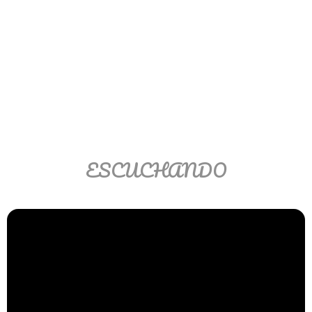
Ver/Ocultar temario
Propiedades de los reales (R) Ξ
Aplicación y operaciones con los
reales (R) Ξ Propiedades de los
radicales Ξ Aplicación y operación
con los radicales Ξ Expresiones
algebraicas Ξ Operaciones con
polinomios Ξ Productos notables Ξ
ESCUCHANDO
Factorización Ξ Ejercicios
factorización Ξ División de
polinomios Ξ Método cociente
residuo Ξ División sintética.
>> Ingresar YA a este tutorial