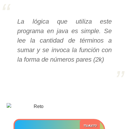
>> Ingresar YA a este tutorial
La lógica que utiliza este
programa en java es simple. Se
Estructuras de Datos I
lee la cantidad de términos a
[Ingresar]
sumar y se invoca la función con
Ver/Ocultar temario
la forma de números pares (2k)
Algoritmos eficientes Ξ
Representación de polinomios Ξ
POO Ξ Manejo de pilas (stack) Ξ
Manejo de colas (queue) Ξ Listas
ligadas (LSL, LSLC, LDL, LDLC) Ξ
Matrices dispersas Ξ
Representación de árboles Ξ
Representación de grafos.
TU RETO