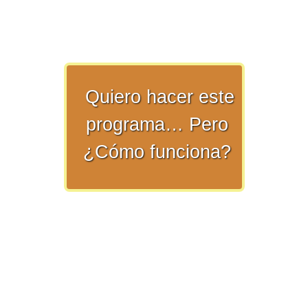
>> Ingresar YA a este tutorial
Quiero hacer este
programa… Pero
¿Cómo funciona?
Matemáticas Básicas y
Elementales
Matemáticas
Elementales [Ingresar]
Ver/Ocultar temario
La numeración Ξ Los números Ξ El