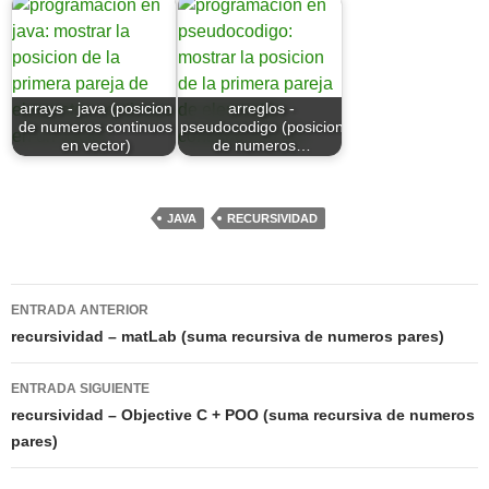
arrays - java (posicion
arreglos -
de numeros continuos
pseudocodigo (posicion
en vector)
de numeros…
JAVA
RECURSIVIDAD
Navegación
ENTRADA ANTERIOR
de
recursividad – matLab (suma recursiva de numeros pares)
entradas
ENTRADA SIGUIENTE
recursividad – Objective C + POO (suma recursiva de numeros
pares)