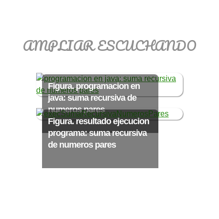
>> Ingresar YA a este tutorial
AMPLIAR ESCUCHANDO
Matemáticas Básicas
III [Ingresar]
Figura. programacion en
java: suma recursiva de
Ver/Ocultar temario
numeros pares
Figura. resultado ejecucion
Funciones polinómicas Ξ Función
programa: suma recursiva
polinómica cuadrática Ξ Aplicación
de numeros pares
funciones cuadráticas Ξ Números
complejos Ξ Operaciones con
números complejos Ξ
Representación de números
complejos Ξ Ecuaciones cuadráticas