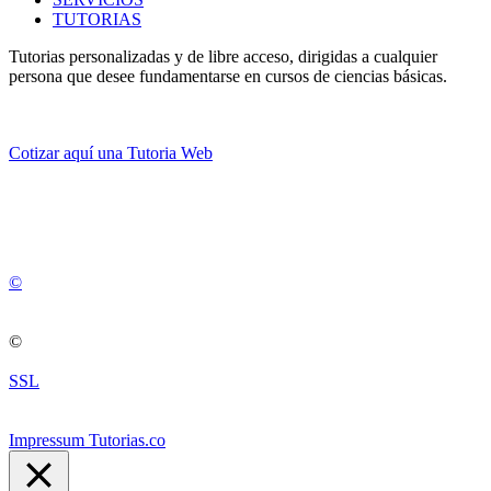
TUTORIAS
Tutorias personalizadas y de libre acceso, dirigidas a cualquier
persona que desee fundamentarse en cursos de ciencias básicas.
Cotizar aquí una Tutoria Web
💚
© 2012 -
2
0
2
5
©
©
SSL
Impressum Tutorias.co