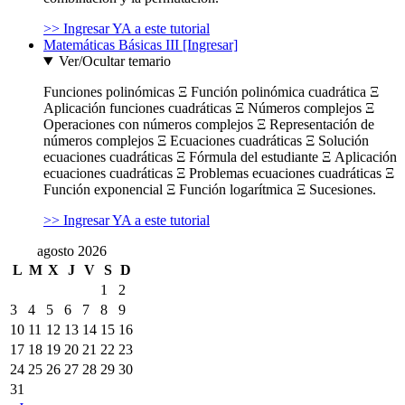
>> Ingresar YA a este tutorial
Matemáticas Básicas III [Ingresar]
Ver/Ocultar temario
Funciones polinómicas Ξ Función polinómica cuadrática Ξ
Aplicación funciones cuadráticas Ξ Números complejos Ξ
Operaciones con números complejos Ξ Representación de
números complejos Ξ Ecuaciones cuadráticas Ξ Solución
ecuaciones cuadráticas Ξ Fórmula del estudiante Ξ Aplicación
ecuaciones cuadráticas Ξ Problemas ecuaciones cuadráticas Ξ
Función exponencial Ξ Función logarítmica Ξ Sucesiones.
>> Ingresar YA a este tutorial
agosto 2026
L
M
X
J
V
S
D
1
2
3
4
5
6
7
8
9
10
11
12
13
14
15
16
17
18
19
20
21
22
23
24
25
26
27
28
29
30
31