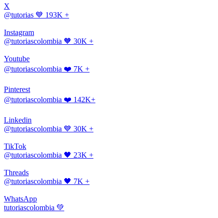
X
@tutorias
💙 193K +
Instagram
@tutoriascolombia
🧡 30K +
Youtube
@tutoriascolombia
❤️ 7K +
Pinterest
@tutoriascolombia
❤️ 142K+
Linkedin
@tutoriascolombia
💙 30K +
TikTok
@tutoriascolombia
🖤 23K +
Threads
@tutoriascolombia
🖤 7K +
WhatsApp
tutoriascolombia
💚