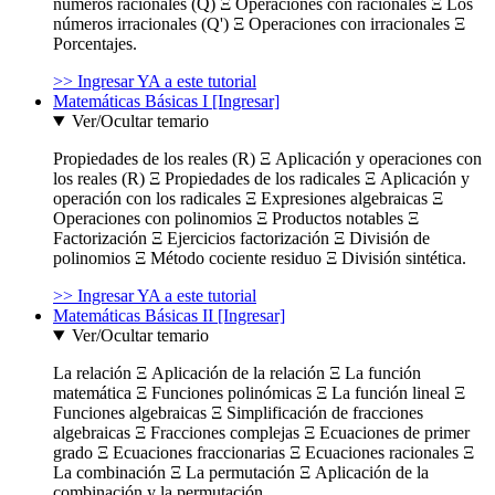
números racionales (Q) Ξ Operaciones con racionales Ξ Los
números irracionales (Q') Ξ Operaciones con irracionales Ξ
Porcentajes.
>> Ingresar YA a este tutorial
Matemáticas Básicas I [Ingresar]
Ver/Ocultar temario
Propiedades de los reales (R) Ξ Aplicación y operaciones con
los reales (R) Ξ Propiedades de los radicales Ξ Aplicación y
operación con los radicales Ξ Expresiones algebraicas Ξ
Operaciones con polinomios Ξ Productos notables Ξ
Factorización Ξ Ejercicios factorización Ξ División de
polinomios Ξ Método cociente residuo Ξ División sintética.
>> Ingresar YA a este tutorial
Matemáticas Básicas II [Ingresar]
Ver/Ocultar temario
La relación Ξ Aplicación de la relación Ξ La función
matemática Ξ Funciones polinómicas Ξ La función lineal Ξ
Funciones algebraicas Ξ Simplificación de fracciones
algebraicas Ξ Fracciones complejas Ξ Ecuaciones de primer
grado Ξ Ecuaciones fraccionarias Ξ Ecuaciones racionales Ξ
La combinación Ξ La permutación Ξ Aplicación de la
combinación y la permutación.