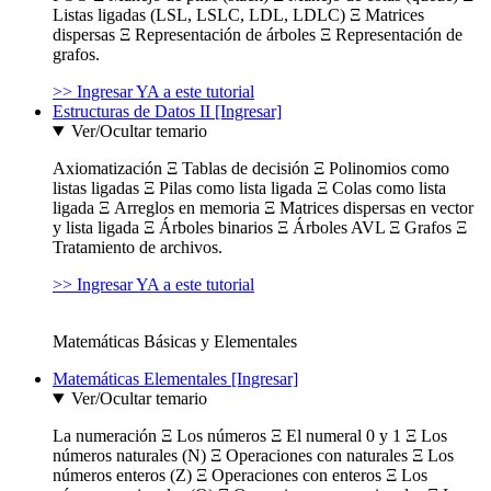
Listas ligadas (LSL, LSLC, LDL, LDLC) Ξ Matrices
dispersas Ξ Representación de árboles Ξ Representación de
grafos.
>> Ingresar YA a este tutorial
Estructuras de Datos II [Ingresar]
Ver/Ocultar temario
Axiomatización Ξ Tablas de decisión Ξ Polinomios como
listas ligadas Ξ Pilas como lista ligada Ξ Colas como lista
ligada Ξ Arreglos en memoria Ξ Matrices dispersas en vector
y lista ligada Ξ Árboles binarios Ξ Árboles AVL Ξ Grafos Ξ
Tratamiento de archivos.
>> Ingresar YA a este tutorial
Matemáticas Básicas y Elementales
Matemáticas Elementales [Ingresar]
Ver/Ocultar temario
La numeración Ξ Los números Ξ El numeral 0 y 1 Ξ Los
números naturales (N) Ξ Operaciones con naturales Ξ Los
números enteros (Z) Ξ Operaciones con enteros Ξ Los