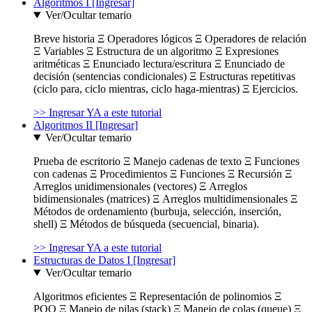
Algoritmos I [Ingresar]
Ver/Ocultar temario
Breve historia Ξ Operadores lógicos Ξ Operadores de relación
Ξ Variables Ξ Estructura de un algoritmo Ξ Expresiones
aritméticas Ξ Enunciado lectura/escritura Ξ Enunciado de
decisión (sentencias condicionales) Ξ Estructuras repetitivas
(ciclo para, ciclo mientras, ciclo haga-mientras) Ξ Ejercicios.
>> Ingresar YA a este tutorial
Algoritmos II [Ingresar]
Ver/Ocultar temario
Prueba de escritorio Ξ Manejo cadenas de texto Ξ Funciones
con cadenas Ξ Procedimientos Ξ Funciones Ξ Recursión Ξ
Arreglos unidimensionales (vectores) Ξ Arreglos
bidimensionales (matrices) Ξ Arreglos multidimensionales Ξ
Métodos de ordenamiento (burbuja, selección, inserción,
shell) Ξ Métodos de búsqueda (secuencial, binaria).
>> Ingresar YA a este tutorial
Estructuras de Datos I [Ingresar]
Ver/Ocultar temario
Algoritmos eficientes Ξ Representación de polinomios Ξ
POO Ξ Manejo de pilas (stack) Ξ Manejo de colas (queue) Ξ