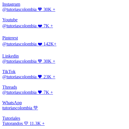
Instagram
@tutoriascolombia
🧡 30K +
Youtube
@tutoriascolombia
❤️ 7K +
Pinterest
@tutoriascolombia
❤️ 142K+
Linkedin
@tutoriascolombia
💙 30K +
TikTok
@tutoriascolombia
🖤 23K +
Threads
@tutoriascolombia
🖤 7K +
WhatsApp
tutoriascolombia
💚
Tutoriales
Tutorandos
💛 11.3K +