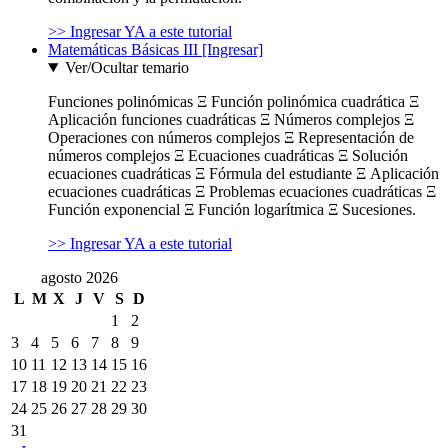
>> Ingresar YA a este tutorial
Matemáticas Básicas III [Ingresar]
Ver/Ocultar temario
Funciones polinómicas Ξ Función polinómica cuadrática Ξ
Aplicación funciones cuadráticas Ξ Números complejos Ξ
Operaciones con números complejos Ξ Representación de
números complejos Ξ Ecuaciones cuadráticas Ξ Solución
ecuaciones cuadráticas Ξ Fórmula del estudiante Ξ Aplicación
ecuaciones cuadráticas Ξ Problemas ecuaciones cuadráticas Ξ
Función exponencial Ξ Función logarítmica Ξ Sucesiones.
>> Ingresar YA a este tutorial
agosto 2026
L
M
X
J
V
S
D
1
2
3
4
5
6
7
8
9
10
11
12
13
14
15
16
17
18
19
20
21
22
23
24
25
26
27
28
29
30
31