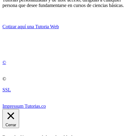
persona que desee fundamentarse en cursos de ciencias básicas.
Cotizar aquí una Tutoria Web
💚
© 2012 -
2
0
2
5
©
©
SSL
Impressum Tutorias.co
Cerrar