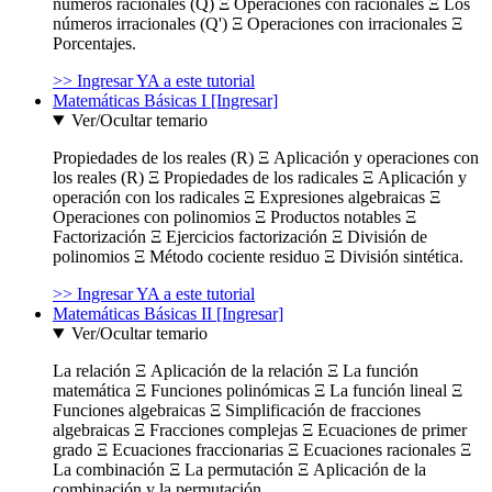
números racionales (Q) Ξ Operaciones con racionales Ξ Los
números irracionales (Q') Ξ Operaciones con irracionales Ξ
Porcentajes.
>> Ingresar YA a este tutorial
Matemáticas Básicas I [Ingresar]
Ver/Ocultar temario
Propiedades de los reales (R) Ξ Aplicación y operaciones con
los reales (R) Ξ Propiedades de los radicales Ξ Aplicación y
operación con los radicales Ξ Expresiones algebraicas Ξ
Operaciones con polinomios Ξ Productos notables Ξ
Factorización Ξ Ejercicios factorización Ξ División de
polinomios Ξ Método cociente residuo Ξ División sintética.
>> Ingresar YA a este tutorial
Matemáticas Básicas II [Ingresar]
Ver/Ocultar temario
La relación Ξ Aplicación de la relación Ξ La función
matemática Ξ Funciones polinómicas Ξ La función lineal Ξ
Funciones algebraicas Ξ Simplificación de fracciones
algebraicas Ξ Fracciones complejas Ξ Ecuaciones de primer
grado Ξ Ecuaciones fraccionarias Ξ Ecuaciones racionales Ξ
La combinación Ξ La permutación Ξ Aplicación de la
combinación y la permutación.