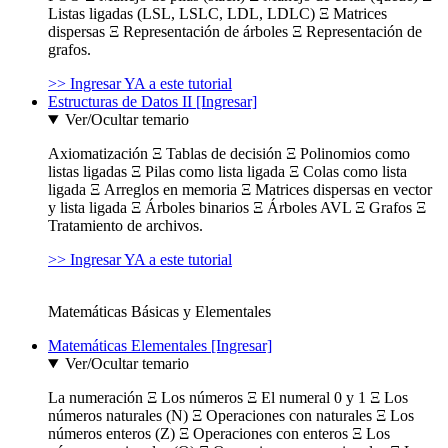
Listas ligadas (LSL, LSLC, LDL, LDLC) Ξ Matrices
dispersas Ξ Representación de árboles Ξ Representación de
grafos.
>> Ingresar YA a este tutorial
Estructuras de Datos II [Ingresar]
Ver/Ocultar temario
Axiomatización Ξ Tablas de decisión Ξ Polinomios como
listas ligadas Ξ Pilas como lista ligada Ξ Colas como lista
ligada Ξ Arreglos en memoria Ξ Matrices dispersas en vector
y lista ligada Ξ Árboles binarios Ξ Árboles AVL Ξ Grafos Ξ
Tratamiento de archivos.
>> Ingresar YA a este tutorial
Matemáticas Básicas y Elementales
Matemáticas Elementales [Ingresar]
Ver/Ocultar temario
La numeración Ξ Los números Ξ El numeral 0 y 1 Ξ Los
números naturales (N) Ξ Operaciones con naturales Ξ Los
números enteros (Z) Ξ Operaciones con enteros Ξ Los