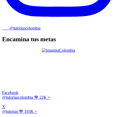
@tutoriascolombia
Encamina tus metas
Facebook
@tutoriascolombia
💙 22K +
X
@tutorias
💙 193K +