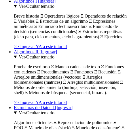
Algoritmos I [Ingresar]
Ver/Ocultar temario
Breve historia Ξ Operadores lógicos Ξ Operadores de relación
Ξ Variables Ξ Estructura de un algoritmo Ξ Expresiones
aritméticas Ξ Enunciado lectura/escritura Ξ Enunciado de
decisión (sentencias condicionales) Ξ Estructuras repetitivas
(ciclo para, ciclo mientras, ciclo haga-mientras) Ξ Ejercicios.
>> Ingresar YA a este tutorial
Algoritmos II [Ingresar]
Ver/Ocultar temario
Prueba de escritorio Ξ Manejo cadenas de texto Ξ Funciones
con cadenas Ξ Procedimientos Ξ Funciones Ξ Recursión Ξ
Arreglos unidimensionales (vectores) Ξ Arreglos
bidimensionales (matrices) Ξ Arreglos multidimensionales Ξ
Métodos de ordenamiento (burbuja, selección, inserción,
shell) Ξ Métodos de búsqueda (secuencial, binaria).
>> Ingresar YA a este tutorial
Estructuras de Datos I [Ingresar]
Ver/Ocultar temario
Algoritmos eficientes Ξ Representación de polinomios Ξ
POO Ξ Manejo de pilas (stack) Ξ Manejo de colas (queue) Ξ