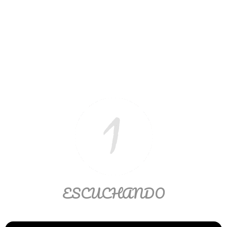
Ver/Ocultar temario
Propiedades de los reales (R) Ξ
Aplicación y operaciones con los
reales (R) Ξ Propiedades de los
radicales Ξ Aplicación y operación
con los radicales Ξ Expresiones
algebraicas Ξ Operaciones con
polinomios Ξ Productos notables Ξ
Factorización Ξ Ejercicios
factorización Ξ División de
polinomios Ξ Método cociente
residuo Ξ División sintética.
ESCUCHANDO
>> Ingresar YA a este tutorial