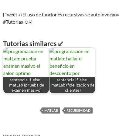
[Tweet «»El uso de funciones recursivas se autoinvocan»
#Tutorias ☺»]
Tutorias similares ↙
sentencia if-else –
sentencia if-else–
matLab (prueba de
matLab (fidelizacion de
examen masivo)
clientes)
MATLAB
RECURSIVIDAD
Navegación
ENTRADA ANTERIOR