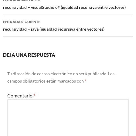
de
recursividad – visualStudio c# (igualdad recursiva entre vectores)
entradas
ENTRADA SIGUIENTE
recursividad – java (igualdad recursiva entre vectores)
DEJA UNA RESPUESTA
Tu dirección de correo electrónico no será publicada.
Los
campos obligatorios están marcados con
*
Comentario
*