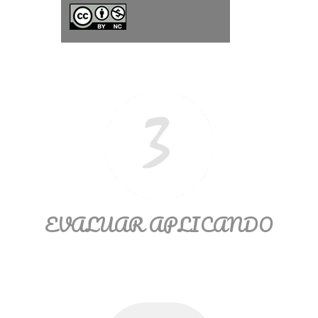
Ξ Solución ecuaciones cuadráticas
Ξ Fórmula del estudiante Ξ
Aplicación ecuaciones cuadráticas Ξ
Problemas ecuaciones cuadráticas
Ξ Función exponencial Ξ Función
logarítmica Ξ Sucesiones.
>> Ingresar YA a este tutorial
EVALUAR APLICANDO