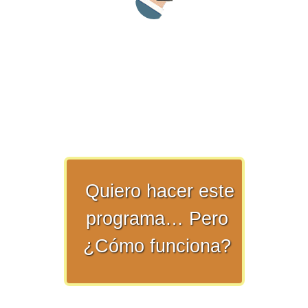
>> Ingresar YA a este tutorial
Matemáticas Básicas y
Elementales
Quiero hacer este
programa… Pero
Matemáticas
Elementales [Ingresar]
¿Cómo funciona?
Ver/Ocultar temario
La numeración Ξ Los números Ξ El