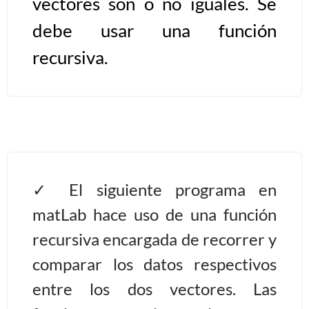
vectores son o no iguales. Se
debe usar una función
Algoritmos II [Ingresar]
recursiva.
Ver/Ocultar temario
Prueba de escritorio Ξ Manejo
cadenas de texto Ξ Funciones con
cadenas Ξ Procedimientos Ξ
Funciones Ξ Recursión Ξ Arreglos
unidimensionales (vectores) Ξ
El siguiente programa en
Arreglos bidimensionales (matrices)
Ξ Arreglos multidimensionales Ξ
matLab hace uso de una función
Métodos de ordenamiento (burbuja,
recursiva encargada de recorrer y
selección, inserción, shell) Ξ
comparar los datos respectivos
Métodos de búsqueda (secuencial,
entre los dos vectores. Las
binaria).