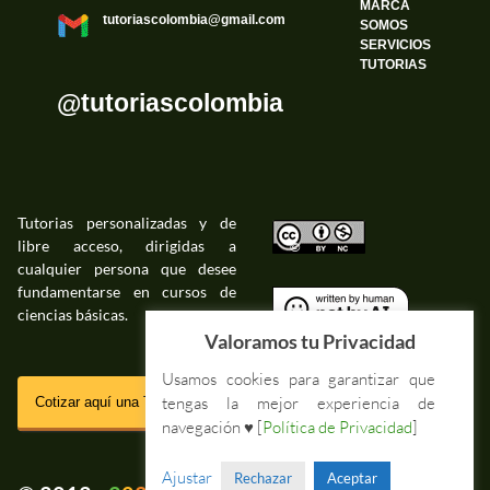
MARCA
tutoriascolombia@gmail.com
SOMOS
SERVICIOS
TUTORIAS
@tutoriascolombia
Tutorias personalizadas y de
libre acceso, dirigidas a
©
cualquier persona que desee
fundamentarse en cursos de
ciencias básicas.
©
Valoramos tu Privacidad
Usamos cookies para garantizar que
SSL
tengas la mejor experiencia de
Cotizar aquí una Tutoria Web
navegación ♥ [
Política de Privacidad
]
Impressum Tutorias.co
Ajustar
Rechazar
Aceptar