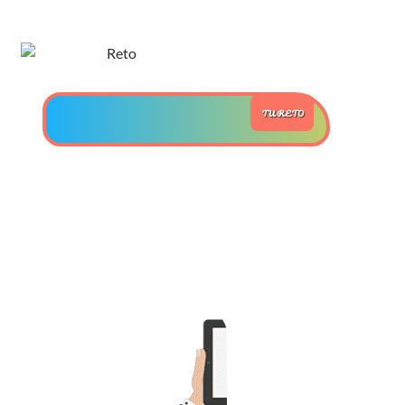
>> Ingresar YA a este tutorial
Estructuras de Datos II
TU RETO
[Ingresar]
Ver/Ocultar temario
Axiomatización Ξ Tablas de decisión
Ξ Polinomios como listas ligadas Ξ
Pilas como lista ligada Ξ Colas
como lista ligada Ξ Arreglos en
memoria Ξ Matrices dispersas en
vector y lista ligada Ξ Árboles
binarios Ξ Árboles AVL Ξ Grafos Ξ
Tratamiento de archivos.