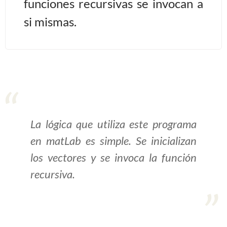
funciones recursivas se invocan a
si mismas.
>> Ingresar YA a este tutorial
Estructuras de Datos I
[Ingresar]
Ver/Ocultar temario
Algoritmos eficientes Ξ
La lógica que utiliza este programa
Representación de polinomios Ξ
en matLab es simple. Se inicializan
POO Ξ Manejo de pilas (stack) Ξ
los vectores y se invoca la función
Manejo de colas (queue) Ξ Listas
ligadas (LSL, LSLC, LDL, LDLC) Ξ
recursiva.
Matrices dispersas Ξ
Representación de árboles Ξ
Representación de grafos.