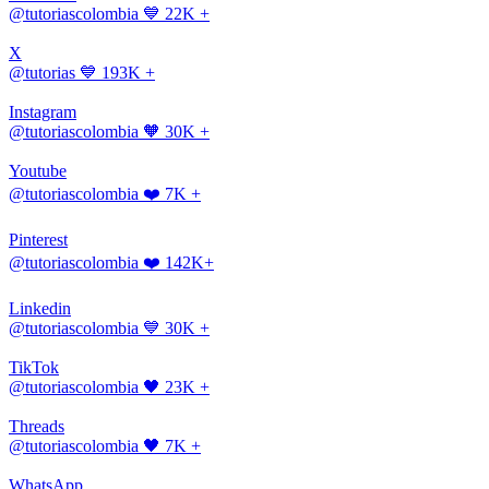
@tutoriascolombia
💙 22K +
X
@tutorias
💙 193K +
Instagram
@tutoriascolombia
🧡 30K +
Youtube
@tutoriascolombia
❤️ 7K +
Pinterest
@tutoriascolombia
❤️ 142K+
Linkedin
@tutoriascolombia
💙 30K +
TikTok
@tutoriascolombia
🖤 23K +
Threads
@tutoriascolombia
🖤 7K +
WhatsApp