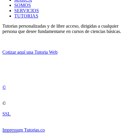
SOMOS
SERVICIOS
TUTORIAS
Tutorias personalizadas y de libre acceso, dirigidas a cualquier
persona que desee fundamentarse en cursos de ciencias básicas.
Cotizar aquí una Tutoria Web
💚
© 2012 -
2
0
2
5
©
©
SSL
Impressum Tutorias.co