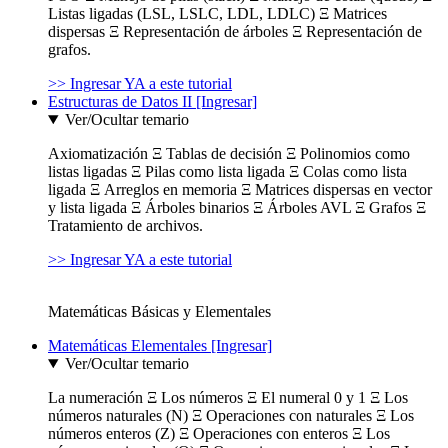
Listas ligadas (LSL, LSLC, LDL, LDLC) Ξ Matrices
dispersas Ξ Representación de árboles Ξ Representación de
grafos.
>> Ingresar YA a este tutorial
Estructuras de Datos II [Ingresar]
Ver/Ocultar temario
Axiomatización Ξ Tablas de decisión Ξ Polinomios como
listas ligadas Ξ Pilas como lista ligada Ξ Colas como lista
ligada Ξ Arreglos en memoria Ξ Matrices dispersas en vector
y lista ligada Ξ Árboles binarios Ξ Árboles AVL Ξ Grafos Ξ
Tratamiento de archivos.
>> Ingresar YA a este tutorial
Matemáticas Básicas y Elementales
Matemáticas Elementales [Ingresar]
Ver/Ocultar temario
La numeración Ξ Los números Ξ El numeral 0 y 1 Ξ Los
números naturales (N) Ξ Operaciones con naturales Ξ Los
números enteros (Z) Ξ Operaciones con enteros Ξ Los