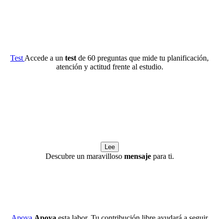
Test
Accede a un
test
de 60 preguntas que mide tu planificación,
atención y actitud frente al estudio.
Lee
Descubre un maravilloso
mensaje
para ti.
Apoya
Apoya
esta labor. Tu contribución libre ayudará a seguir