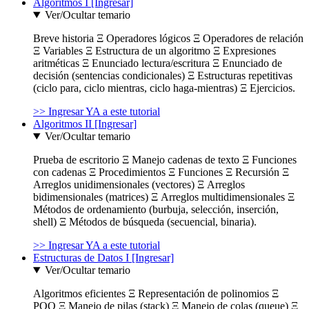
Algoritmos I [Ingresar]
Ver/Ocultar temario
Breve historia Ξ Operadores lógicos Ξ Operadores de relación
Ξ Variables Ξ Estructura de un algoritmo Ξ Expresiones
aritméticas Ξ Enunciado lectura/escritura Ξ Enunciado de
decisión (sentencias condicionales) Ξ Estructuras repetitivas
(ciclo para, ciclo mientras, ciclo haga-mientras) Ξ Ejercicios.
>> Ingresar YA a este tutorial
Algoritmos II [Ingresar]
Ver/Ocultar temario
Prueba de escritorio Ξ Manejo cadenas de texto Ξ Funciones
con cadenas Ξ Procedimientos Ξ Funciones Ξ Recursión Ξ
Arreglos unidimensionales (vectores) Ξ Arreglos
bidimensionales (matrices) Ξ Arreglos multidimensionales Ξ
Métodos de ordenamiento (burbuja, selección, inserción,
shell) Ξ Métodos de búsqueda (secuencial, binaria).
>> Ingresar YA a este tutorial
Estructuras de Datos I [Ingresar]
Ver/Ocultar temario
Algoritmos eficientes Ξ Representación de polinomios Ξ
POO Ξ Manejo de pilas (stack) Ξ Manejo de colas (queue) Ξ