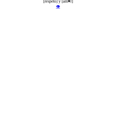
[respeto] y [am♥r]
👁