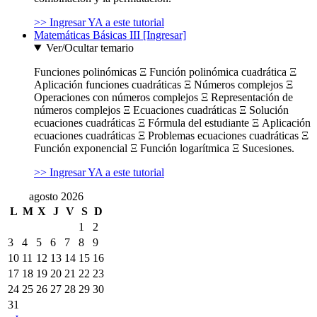
>> Ingresar YA a este tutorial
Matemáticas Básicas III [Ingresar]
Ver/Ocultar temario
Funciones polinómicas Ξ Función polinómica cuadrática Ξ
Aplicación funciones cuadráticas Ξ Números complejos Ξ
Operaciones con números complejos Ξ Representación de
números complejos Ξ Ecuaciones cuadráticas Ξ Solución
ecuaciones cuadráticas Ξ Fórmula del estudiante Ξ Aplicación
ecuaciones cuadráticas Ξ Problemas ecuaciones cuadráticas Ξ
Función exponencial Ξ Función logarítmica Ξ Sucesiones.
>> Ingresar YA a este tutorial
agosto 2026
L
M
X
J
V
S
D
1
2
3
4
5
6
7
8
9
10
11
12
13
14
15
16
17
18
19
20
21
22
23
24
25
26
27
28
29
30
31