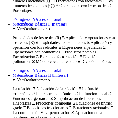
números racionales (Q) Ξ Operaciones con racionales Ξ Los
números irracionales (Q') Ξ Operaciones con irracionales Ξ
Porcentajes.
>> Ingresar YA a este tutorial
Matemáticas Básicas I [Ingresar]
Ver/Ocultar temario
Propiedades de los reales (R) Ξ Aplicación y operaciones con
los reales (R) Ξ Propiedades de los radicales Ξ Aplicación y
operación con los radicales Ξ Expresiones algebraicas Ξ
Operaciones con polinomios Ξ Productos notables Ξ
Factorización Ξ Ejercicios factorización Ξ División de
polinomios Ξ Método cociente residuo Ξ División sintética.
>> Ingresar YA a este tutorial
Matemáticas Básicas II [Ingresar]
Ver/Ocultar temario
La relación Ξ Aplicación de la relación Ξ La función
matemática Ξ Funciones polinómicas Ξ La función lineal Ξ
Funciones algebraicas Ξ Simplificación de fracciones
algebraicas Ξ Fracciones complejas Ξ Ecuaciones de primer
grado Ξ Ecuaciones fraccionarias Ξ Ecuaciones racionales Ξ
La combinación Ξ La permutación Ξ Aplicación de la
combinación y la permutación.