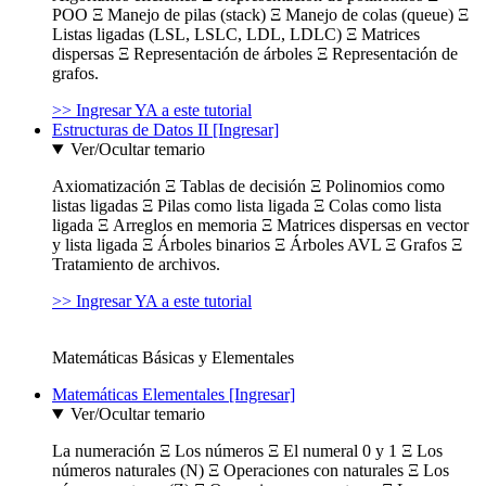
POO Ξ Manejo de pilas (stack) Ξ Manejo de colas (queue) Ξ
Listas ligadas (LSL, LSLC, LDL, LDLC) Ξ Matrices
dispersas Ξ Representación de árboles Ξ Representación de
grafos.
>> Ingresar YA a este tutorial
Estructuras de Datos II [Ingresar]
Ver/Ocultar temario
Axiomatización Ξ Tablas de decisión Ξ Polinomios como
listas ligadas Ξ Pilas como lista ligada Ξ Colas como lista
ligada Ξ Arreglos en memoria Ξ Matrices dispersas en vector
y lista ligada Ξ Árboles binarios Ξ Árboles AVL Ξ Grafos Ξ
Tratamiento de archivos.
>> Ingresar YA a este tutorial
Matemáticas Básicas y Elementales
Matemáticas Elementales [Ingresar]
Ver/Ocultar temario
La numeración Ξ Los números Ξ El numeral 0 y 1 Ξ Los
números naturales (N) Ξ Operaciones con naturales Ξ Los