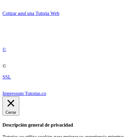
Cotizar aquí una Tutoria Web
💚
© 2012 -
2
0
2
5
©
©
SSL
Impressum Tutorias.co
Cerrar
Descripción general de privacidad
Tutorias.co utiliza cookies para mejorar su experiencia mientras