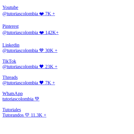
Youtube
@tutoriascolombia
❤️ 7K +
Pinterest
@tutoriascolombia
❤️ 142K+
Linkedin
@tutoriascolombia
💙 30K +
TikTok
@tutoriascolombia
🖤 23K +
Threads
@tutoriascolombia
🖤 7K +
WhatsApp
tutoriascolombia
💚
Tutoriales
Tutorandos
💛 11.3K +