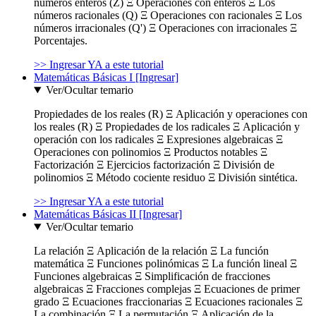
números enteros (Z) Ξ Operaciones con enteros Ξ Los
números racionales (Q) Ξ Operaciones con racionales Ξ Los
números irracionales (Q') Ξ Operaciones con irracionales Ξ
Porcentajes.
>> Ingresar YA a este tutorial
Matemáticas Básicas I [Ingresar]
Ver/Ocultar temario
Propiedades de los reales (R) Ξ Aplicación y operaciones con
los reales (R) Ξ Propiedades de los radicales Ξ Aplicación y
operación con los radicales Ξ Expresiones algebraicas Ξ
Operaciones con polinomios Ξ Productos notables Ξ
Factorización Ξ Ejercicios factorización Ξ División de
polinomios Ξ Método cociente residuo Ξ División sintética.
>> Ingresar YA a este tutorial
Matemáticas Básicas II [Ingresar]
Ver/Ocultar temario
La relación Ξ Aplicación de la relación Ξ La función
matemática Ξ Funciones polinómicas Ξ La función lineal Ξ
Funciones algebraicas Ξ Simplificación de fracciones
algebraicas Ξ Fracciones complejas Ξ Ecuaciones de primer
grado Ξ Ecuaciones fraccionarias Ξ Ecuaciones racionales Ξ
La combinación Ξ La permutación Ξ Aplicación de la