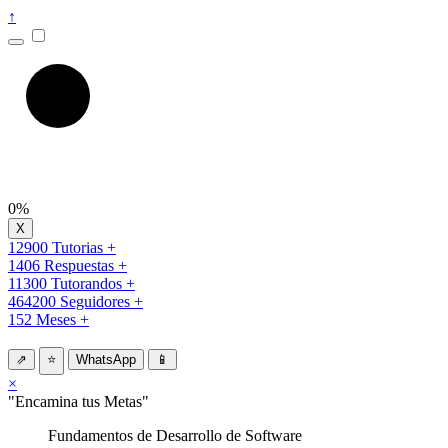
↑
0%
12900 Tutorias +
1406 Respuestas +
11300 Tutorandos +
464200 Seguidores +
152 Meses +
⇗
⭐
WhatsApp
📱
×
"Encamina tus Metas"
Fundamentos de Desarrollo de Software