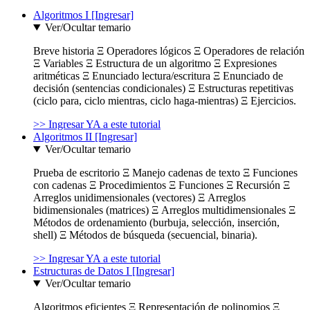
Algoritmos I [Ingresar]
Ver/Ocultar temario
Breve historia Ξ Operadores lógicos Ξ Operadores de relación
Ξ Variables Ξ Estructura de un algoritmo Ξ Expresiones
aritméticas Ξ Enunciado lectura/escritura Ξ Enunciado de
decisión (sentencias condicionales) Ξ Estructuras repetitivas
(ciclo para, ciclo mientras, ciclo haga-mientras) Ξ Ejercicios.
>> Ingresar YA a este tutorial
Algoritmos II [Ingresar]
Ver/Ocultar temario
Prueba de escritorio Ξ Manejo cadenas de texto Ξ Funciones
con cadenas Ξ Procedimientos Ξ Funciones Ξ Recursión Ξ
Arreglos unidimensionales (vectores) Ξ Arreglos
bidimensionales (matrices) Ξ Arreglos multidimensionales Ξ
Métodos de ordenamiento (burbuja, selección, inserción,
shell) Ξ Métodos de búsqueda (secuencial, binaria).
>> Ingresar YA a este tutorial
Estructuras de Datos I [Ingresar]
Ver/Ocultar temario
Algoritmos eficientes Ξ Representación de polinomios Ξ