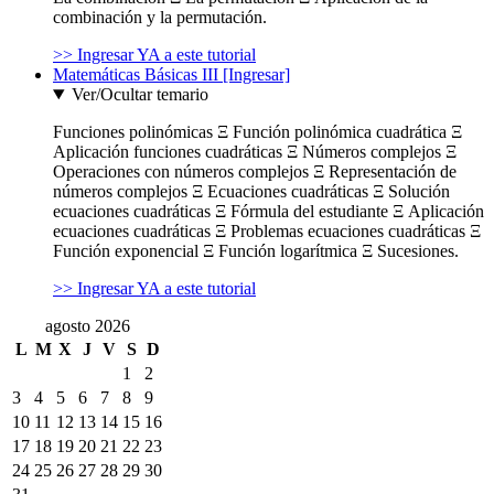
combinación y la permutación.
>> Ingresar YA a este tutorial
Matemáticas Básicas III [Ingresar]
Ver/Ocultar temario
Funciones polinómicas Ξ Función polinómica cuadrática Ξ
Aplicación funciones cuadráticas Ξ Números complejos Ξ
Operaciones con números complejos Ξ Representación de
números complejos Ξ Ecuaciones cuadráticas Ξ Solución
ecuaciones cuadráticas Ξ Fórmula del estudiante Ξ Aplicación
ecuaciones cuadráticas Ξ Problemas ecuaciones cuadráticas Ξ
Función exponencial Ξ Función logarítmica Ξ Sucesiones.
>> Ingresar YA a este tutorial
agosto 2026
L
M
X
J
V
S
D
1
2
3
4
5
6
7
8
9
10
11
12
13
14
15
16
17
18
19
20
21
22
23
24
25
26
27
28
29
30