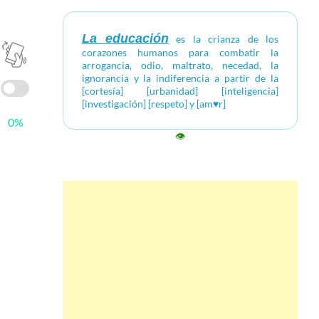
La educación
es la crianza de los
corazones humanos para combatir la
arrogancia, odio, maltrato, necedad, la
ignorancia y la indiferencia a partir de la
[cortesía] [urbanidad] [inteligencia]
[investigación] [respeto] y [am♥r]
0%
👁