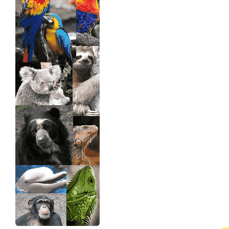
>> Ingresar YA a este tutorial
Estructuras de Datos II
[Ingresar]
Ver/Ocultar temario
Axiomatización Ξ Tablas de decisión
Ξ Polinomios como listas ligadas Ξ
Pilas como lista ligada Ξ Colas
como lista ligada Ξ Arreglos en
memoria Ξ Matrices dispersas en
vector y lista ligada Ξ Árboles
binarios Ξ Árboles AVL Ξ Grafos Ξ
Tratamiento de archivos.