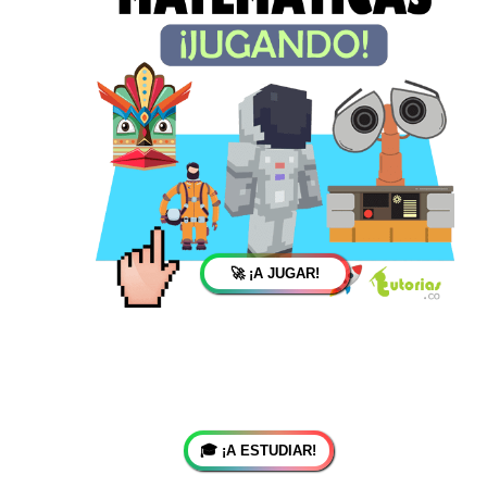
🚀 ¡A JUGAR!
🎓 ¡A ESTUDIAR!