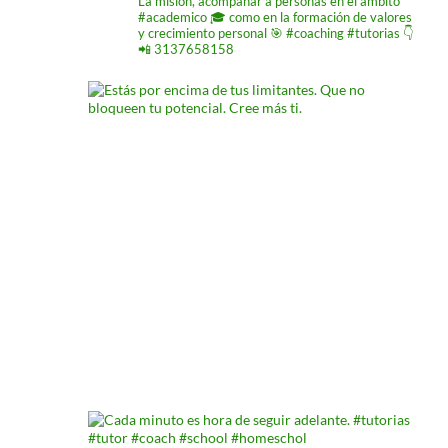
La misión,
acompañar a personas
en el ámbito
#academico 🎓
como en la formación de
valores
y crecimiento
personal 🎯 #coaching #tutorias
👇
📲 3137658158