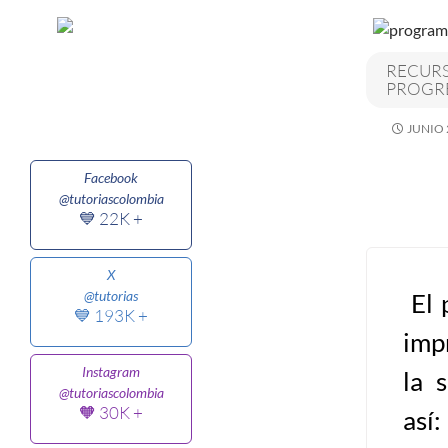
Algoritmos I [Ingresar]
RECURS
PROGRE
Ver/Ocultar temario
JUNIO 
Breve historia Ξ Operadores lógicos
Ξ Operadores de relación Ξ
Facebook
Variables Ξ Estructura de un
@tutoriascolombia
algoritmo Ξ Expresiones aritméticas
💙 22K +
Ξ Enunciado lectura/escritura Ξ
Enunciado de decisión (sentencias
X
El 
@tutorias
condicionales) Ξ Estructuras
💙 193K +
repetitivas (ciclo para, ciclo mientras,
imp
ciclo haga-mientras) Ξ Ejercicios.
Instagram
la 
@tutoriascolombia
🧡 30K +
así:
>> Ingresar YA a este tutorial