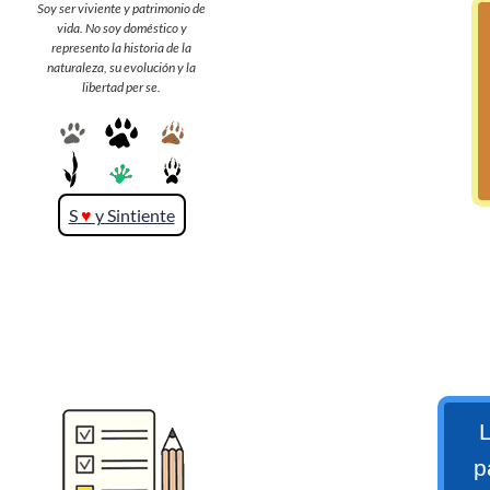
Soy ser viviente y patrimonio de
vida. No soy doméstico y
represento la historia de la
>> Ingresar YA a este tutorial
naturaleza, su evolución y la
libertad per se.
S
♥
y Sintiente
Matemáticas Básicas y
Elementales
Matemáticas
Elementales [Ingresar]
L
Ver/Ocultar temario
p
La numeración Ξ Los números Ξ El