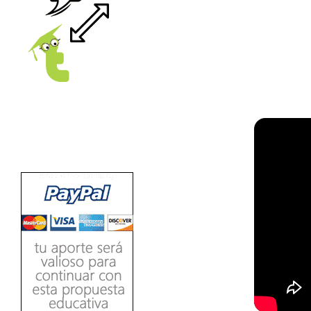
Ver/Ocultar temario
Propiedades de los reales (R) Ξ
Aplicación y operaciones con los
reales (R) Ξ Propiedades de los
radicales Ξ Aplicación y operación
LEE
con los radicales Ξ Expresiones
algebraicas Ξ Operaciones con
polinomios Ξ Productos notables Ξ
Factorización Ξ Ejercicios
factorización Ξ División de
polinomios Ξ Método cociente
residuo Ξ División sintética.
>> Ingresar YA a este tutorial