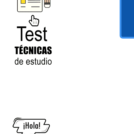
numeral 0 y 1 Ξ Los números
naturales (N) Ξ Operaciones con
naturales Ξ Los números enteros (Z)
Ξ Operaciones con enteros Ξ Los
números racionales (Q) Ξ
Operaciones con racionales Ξ Los
números irracionales (Q') Ξ
Operaciones con irracionales Ξ
Test
Porcentajes.
>> Ingresar YA a este tutorial
Matemáticas Básicas I
[Ingresar]