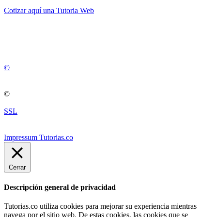
Cotizar aquí una Tutoria Web
💚
© 2012 -
2
0
2
5
©
©
SSL
Impressum Tutorias.co
Cerrar
Descripción general de privacidad
Tutorias.co utiliza cookies para mejorar su experiencia mientras
navega por el sitio web. De estas cookies, las cookies que se