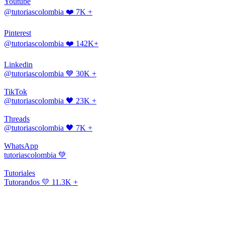
Youtube
@tutoriascolombia
❤️ 7K +
Pinterest
@tutoriascolombia
❤️ 142K+
Linkedin
@tutoriascolombia
💙 30K +
TikTok
@tutoriascolombia
🖤 23K +
Threads
@tutoriascolombia
🖤 7K +
WhatsApp
tutoriascolombia
💚
Tutoriales
Tutorandos
💛 11.3K +