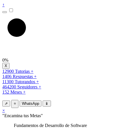
↑
0%
12900 Tutorias +
1406 Respuestas +
11300 Tutorandos +
464200 Seguidores +
152 Meses +
⇗
⭐
WhatsApp
📱
×
"Encamina tus Metas"
Fundamentos de Desarrollo de Software