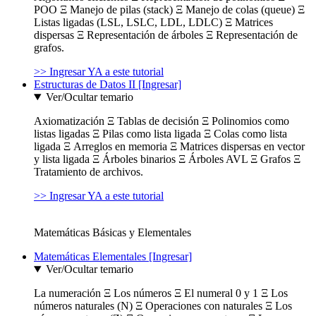
POO Ξ Manejo de pilas (stack) Ξ Manejo de colas (queue) Ξ
Listas ligadas (LSL, LSLC, LDL, LDLC) Ξ Matrices
dispersas Ξ Representación de árboles Ξ Representación de
grafos.
>> Ingresar YA a este tutorial
Estructuras de Datos II [Ingresar]
Ver/Ocultar temario
Axiomatización Ξ Tablas de decisión Ξ Polinomios como
listas ligadas Ξ Pilas como lista ligada Ξ Colas como lista
ligada Ξ Arreglos en memoria Ξ Matrices dispersas en vector
y lista ligada Ξ Árboles binarios Ξ Árboles AVL Ξ Grafos Ξ
Tratamiento de archivos.
>> Ingresar YA a este tutorial
Matemáticas Básicas y Elementales
Matemáticas Elementales [Ingresar]
Ver/Ocultar temario
La numeración Ξ Los números Ξ El numeral 0 y 1 Ξ Los
números naturales (N) Ξ Operaciones con naturales Ξ Los