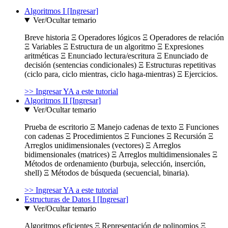
Algoritmos I [Ingresar]
Ver/Ocultar temario
Breve historia Ξ Operadores lógicos Ξ Operadores de relación
Ξ Variables Ξ Estructura de un algoritmo Ξ Expresiones
aritméticas Ξ Enunciado lectura/escritura Ξ Enunciado de
decisión (sentencias condicionales) Ξ Estructuras repetitivas
(ciclo para, ciclo mientras, ciclo haga-mientras) Ξ Ejercicios.
>> Ingresar YA a este tutorial
Algoritmos II [Ingresar]
Ver/Ocultar temario
Prueba de escritorio Ξ Manejo cadenas de texto Ξ Funciones
con cadenas Ξ Procedimientos Ξ Funciones Ξ Recursión Ξ
Arreglos unidimensionales (vectores) Ξ Arreglos
bidimensionales (matrices) Ξ Arreglos multidimensionales Ξ
Métodos de ordenamiento (burbuja, selección, inserción,
shell) Ξ Métodos de búsqueda (secuencial, binaria).
>> Ingresar YA a este tutorial
Estructuras de Datos I [Ingresar]
Ver/Ocultar temario
Algoritmos eficientes Ξ Representación de polinomios Ξ