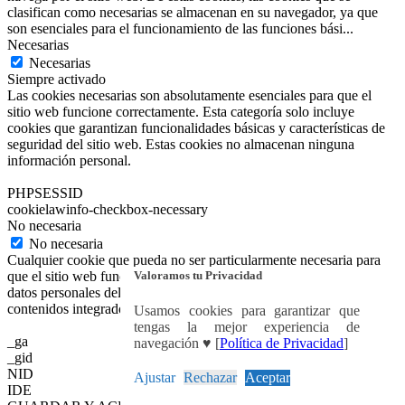
clasifican como necesarias se almacenan en su navegador, ya que
son esenciales para el funcionamiento de las funciones bási
...
Necesarias
Necesarias
Siempre activado
Las cookies necesarias son absolutamente esenciales para que el
sitio web funcione correctamente. Esta categoría solo incluye
cookies que garantizan funcionalidades básicas y características de
seguridad del sitio web. Estas cookies no almacenan ninguna
información personal.
PHPSESSID
cookielawinfo-checkbox-necessary
No necesaria
No necesaria
Cualquier cookie que pueda no ser particularmente necesaria para
Valoramos tu Privacidad
que el sitio web funcione y se utilice específicamente para recopilar
datos personales del usuario a través de análisis, anuncios y otros
contenidos integrados se denomina cookie no necesaria.
Usamos cookies para garantizar que
tengas la mejor experiencia de
_ga
navegación ♥ [
Política de Privacidad
]
_gid
NID
Ajustar
Rechazar
Aceptar
IDE