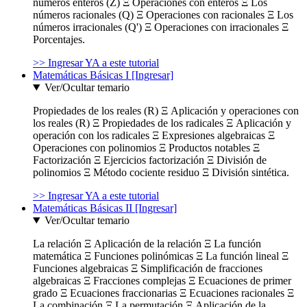
números enteros (Z) Ξ Operaciones con enteros Ξ Los
números racionales (Q) Ξ Operaciones con racionales Ξ Los
números irracionales (Q') Ξ Operaciones con irracionales Ξ
Porcentajes.
>> Ingresar YA a este tutorial
Matemáticas Básicas I [Ingresar]
Ver/Ocultar temario
Propiedades de los reales (R) Ξ Aplicación y operaciones con
los reales (R) Ξ Propiedades de los radicales Ξ Aplicación y
operación con los radicales Ξ Expresiones algebraicas Ξ
Operaciones con polinomios Ξ Productos notables Ξ
Factorización Ξ Ejercicios factorización Ξ División de
polinomios Ξ Método cociente residuo Ξ División sintética.
>> Ingresar YA a este tutorial
Matemáticas Básicas II [Ingresar]
Ver/Ocultar temario
La relación Ξ Aplicación de la relación Ξ La función
matemática Ξ Funciones polinómicas Ξ La función lineal Ξ
Funciones algebraicas Ξ Simplificación de fracciones
algebraicas Ξ Fracciones complejas Ξ Ecuaciones de primer
grado Ξ Ecuaciones fraccionarias Ξ Ecuaciones racionales Ξ
La combinación Ξ La permutación Ξ Aplicación de la