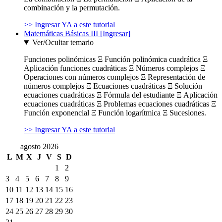
combinación y la permutación.
>> Ingresar YA a este tutorial
Matemáticas Básicas III [Ingresar]
Ver/Ocultar temario
Funciones polinómicas Ξ Función polinómica cuadrática Ξ
Aplicación funciones cuadráticas Ξ Números complejos Ξ
Operaciones con números complejos Ξ Representación de
números complejos Ξ Ecuaciones cuadráticas Ξ Solución
ecuaciones cuadráticas Ξ Fórmula del estudiante Ξ Aplicación
ecuaciones cuadráticas Ξ Problemas ecuaciones cuadráticas Ξ
Función exponencial Ξ Función logarítmica Ξ Sucesiones.
>> Ingresar YA a este tutorial
agosto 2026
L
M
X
J
V
S
D
1
2
3
4
5
6
7
8
9
10
11
12
13
14
15
16
17
18
19
20
21
22
23
24
25
26
27
28
29
30