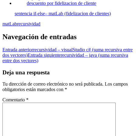
sentencia if-else– matLab (fidelizacion de clientes)
matLab
recursividad
Navegación de entradas
Entrada anterior
recursividad – visualStudio c# (suma recursiva entre
dos vectores)
Entrada siguiente
recursividad – java (suma recursiva
entre dos vectores)
Deja una respuesta
Tu dirección de correo electrónico no será publicada.
Los campos
obligatorios están marcados con
*
Comentario
*