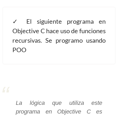
>> Ingresar YA a este tutorial
El siguiente programa en
Estructuras de Datos I
Objective C hace uso de funciones
[Ingresar]
recursivas. Se programo usando
POO
Ver/Ocultar temario
Algoritmos eficientes Ξ
Representación de polinomios Ξ
POO Ξ Manejo de pilas (stack) Ξ
Manejo de colas (queue) Ξ Listas
ligadas (LSL, LSLC, LDL, LDLC) Ξ
Matrices dispersas Ξ
La lógica que utiliza este
Representación de árboles Ξ
programa en Objective C es
Representación de grafos.