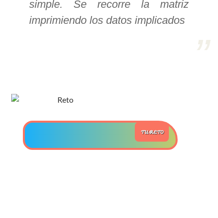
simple. Se recorre la matriz
imprimiendo los datos implicados
>> Ingresar YA a este tutorial
Estructuras de Datos II
[Ingresar]
Ver/Ocultar temario
Axiomatización Ξ Tablas de decisión
Ξ Polinomios como listas ligadas Ξ
TU RETO
Pilas como lista ligada Ξ Colas
como lista ligada Ξ Arreglos en
memoria Ξ Matrices dispersas en
vector y lista ligada Ξ Árboles
binarios Ξ Árboles AVL Ξ Grafos Ξ
Tratamiento de archivos.