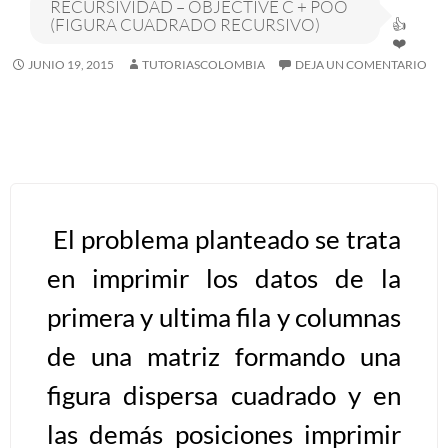
RECURSIVIDAD – OBJECTIVE C + POO
(FIGURA CUADRADO RECURSIVO)
Algoritmos I [Ingresar]
JUNIO 19, 2015
TUTORIASCOLOMBIA
DEJA UN COMENTARIO
Ver/Ocultar temario
Breve historia Ξ Operadores lógicos
Ξ Operadores de relación Ξ
Variables Ξ Estructura de un
algoritmo Ξ Expresiones aritméticas
El problema planteado se trata
Ξ Enunciado lectura/escritura Ξ
en imprimir los datos de la
Enunciado de decisión (sentencias
condicionales) Ξ Estructuras
primera y ultima fila y columnas
repetitivas (ciclo para, ciclo mientras,
de una matriz formando una
ciclo haga-mientras) Ξ Ejercicios.
figura dispersa cuadrado y en
las demás posiciones imprimir
>> Ingresar YA a este tutorial