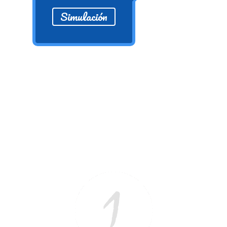
Ver/Ocultar temario
Simulación
Propiedades de los reales (R) Ξ
Aplicación y operaciones con los
reales (R) Ξ Propiedades de los
radicales Ξ Aplicación y operación
con los radicales Ξ Expresiones
algebraicas Ξ Operaciones con
polinomios Ξ Productos notables Ξ
Factorización Ξ Ejercicios
factorización Ξ División de
polinomios Ξ Método cociente
residuo Ξ División sintética.
>> Ingresar YA a este tutorial