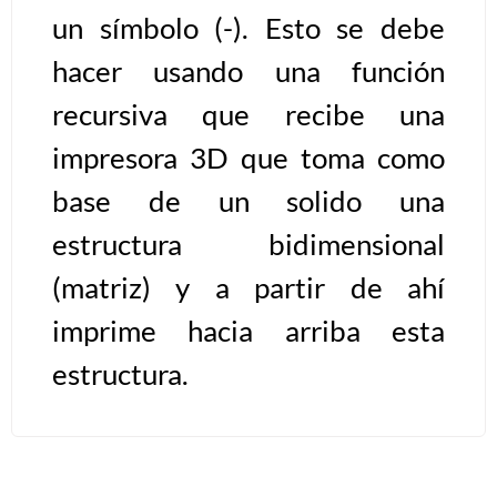
un símbolo (-). Esto se debe
Algoritmos II [Ingresar]
hacer usando una función
Ver/Ocultar temario
recursiva que recibe una
impresora 3D que toma como
Prueba de escritorio Ξ Manejo
cadenas de texto Ξ Funciones con
base de un solido una
cadenas Ξ Procedimientos Ξ
estructura bidimensional
Funciones Ξ Recursión Ξ Arreglos
unidimensionales (vectores) Ξ
(matriz) y a partir de ahí
Arreglos bidimensionales (matrices)
imprime hacia arriba esta
Ξ Arreglos multidimensionales Ξ
estructura.
Métodos de ordenamiento (burbuja,
selección, inserción, shell) Ξ
Métodos de búsqueda (secuencial,
binaria).