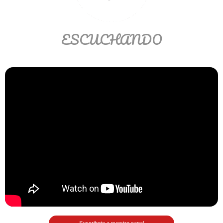
Matemáticas Básicas II
[Ingresar]
ESCUCHANDO
Ver/Ocultar temario
La relación Ξ Aplicación de la
relación Ξ La función matemática Ξ
Funciones polinómicas Ξ La función
lineal Ξ Funciones algebraicas Ξ
Simplificación de fracciones
algebraicas Ξ Fracciones complejas
Ξ Ecuaciones de primer grado Ξ
Ecuaciones fraccionarias Ξ
Ecuaciones racionales Ξ La
combinación Ξ La permutación Ξ
Aplicación de la combinación y la
permutación.
Suscribete a nuestro canal