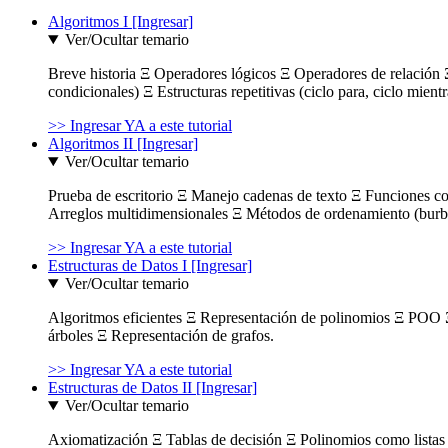
Algoritmos I [Ingresar]
Ver/Ocultar temario
Breve historia Ξ Operadores lógicos Ξ Operadores de relación Ξ
condicionales) Ξ Estructuras repetitivas (ciclo para, ciclo mient
>> Ingresar YA a este tutorial
Algoritmos II [Ingresar]
Ver/Ocultar temario
Prueba de escritorio Ξ Manejo cadenas de texto Ξ Funciones c
Arreglos multidimensionales Ξ Métodos de ordenamiento (burbuja
>> Ingresar YA a este tutorial
Estructuras de Datos I [Ingresar]
Ver/Ocultar temario
Algoritmos eficientes Ξ Representación de polinomios Ξ POO 
árboles Ξ Representación de grafos.
>> Ingresar YA a este tutorial
Estructuras de Datos II [Ingresar]
Ver/Ocultar temario
Axiomatización Ξ Tablas de decisión Ξ Polinomios como listas l