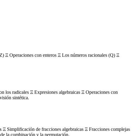
Z) Ξ Operaciones con enteros Ξ Los números racionales (Q) Ξ
con los radicales Ξ Expresiones algebraicas Ξ Operaciones con
sión sintética.
s Ξ Simplificación de fracciones algebraicas Ξ Fracciones complejas
de la combinación y la permutación.