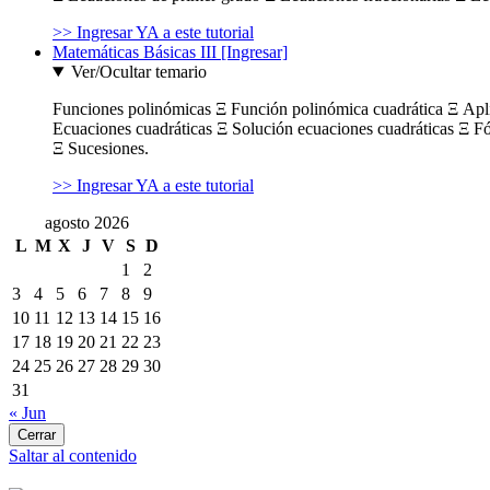
>> Ingresar YA a este tutorial
Matemáticas Básicas III [Ingresar]
Ver/Ocultar temario
Funciones polinómicas Ξ Función polinómica cuadrática Ξ Ap
Ecuaciones cuadráticas Ξ Solución ecuaciones cuadráticas Ξ F
Ξ Sucesiones.
>> Ingresar YA a este tutorial
agosto 2026
L
M
X
J
V
S
D
1
2
3
4
5
6
7
8
9
10
11
12
13
14
15
16
17
18
19
20
21
22
23
24
25
26
27
28
29
30
31
« Jun
Cerrar
Saltar al contenido