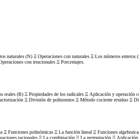
s naturales (N) Ξ Operaciones con naturales Ξ Los números enteros (
Operaciones con irracionales Ξ Porcentajes.
os reales (R) Ξ Propiedades de los radicales Ξ Aplicación y operación 
actorización Ξ División de polinomios Ξ Método cociente residuo Ξ Divi
ca Ξ Funciones polinómicas Ξ La función lineal Ξ Funciones algebraica
uaciones racionales Ξ La combinación Ξ La permutación Ξ Aplicación 