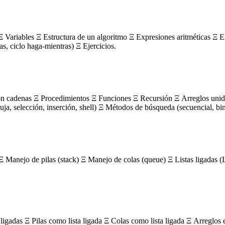
 Variables Ξ Estructura de un algoritmo Ξ Expresiones aritméticas Ξ E
ras, ciclo haga-mientras) Ξ Ejercicios.
on cadenas Ξ Procedimientos Ξ Funciones Ξ Recursión Ξ Arreglos unidi
, selección, inserción, shell) Ξ Métodos de búsqueda (secuencial, bin
Ξ Manejo de pilas (stack) Ξ Manejo de colas (queue) Ξ Listas ligada
igadas Ξ Pilas como lista ligada Ξ Colas como lista ligada Ξ Arreglos 