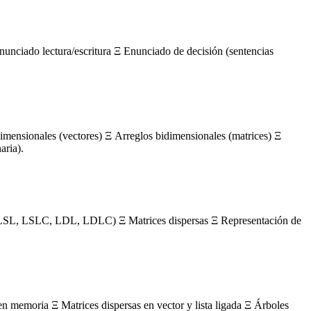
nunciado lectura/escritura Ξ Enunciado de decisión (sentencias
mensionales (vectores) Ξ Arreglos bidimensionales (matrices) Ξ
aria).
s (LSL, LSLC, LDL, LDLC) Ξ Matrices dispersas Ξ Representación de
en memoria Ξ Matrices dispersas en vector y lista ligada Ξ Árboles