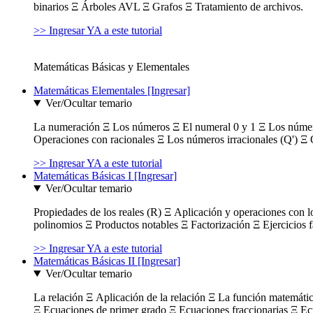
binarios Ξ Árboles AVL Ξ Grafos Ξ Tratamiento de archivos.
>> Ingresar YA a este tutorial
Matemáticas Básicas y Elementales
Matemáticas Elementales [Ingresar]
Ver/Ocultar temario
La numeración Ξ Los números Ξ El numeral 0 y 1 Ξ Los número
Operaciones con racionales Ξ Los números irracionales (Q') Ξ 
>> Ingresar YA a este tutorial
Matemáticas Básicas I [Ingresar]
Ver/Ocultar temario
Propiedades de los reales (R) Ξ Aplicación y operaciones con l
polinomios Ξ Productos notables Ξ Factorización Ξ Ejercicios f
>> Ingresar YA a este tutorial
Matemáticas Básicas II [Ingresar]
Ver/Ocultar temario
La relación Ξ Aplicación de la relación Ξ La función matemáti
Ξ Ecuaciones de primer grado Ξ Ecuaciones fraccionarias Ξ Ec