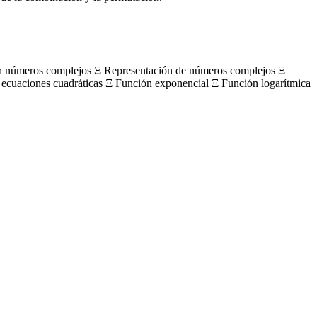
on números complejos Ξ Representación de números complejos Ξ
 ecuaciones cuadráticas Ξ Función exponencial Ξ Función logarítmica