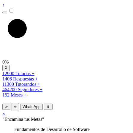
↑
0%
12900 Tutorias +
1406 Respuestas +
11300 Tutorandos +
464200 Seguidores +
152 Meses +
⇗
⭐
WhatsApp
📱
×
"Encamina tus Metas"
Fundamentos de Desarrollo de Software