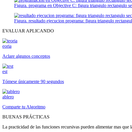
Figura. programa en Objective C: figura triangulo rectangulo s
Figura. resultado ejecucion programa: figura triangulo rectangu
EVALUAR APLICANDO
eoria
Aclare algunos conceptos
est
Tómese únicamente 90 segundos
ablero
Comparte tu Algoritmo
BUENAS PRÁCTICAS
La practicidad de las funciones recursivas pueden alimentar mas que l