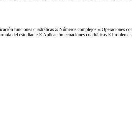
licación funciones cuadráticas Ξ Números complejos Ξ Operaciones c
órmula del estudiante Ξ Aplicación ecuaciones cuadráticas Ξ Problemas