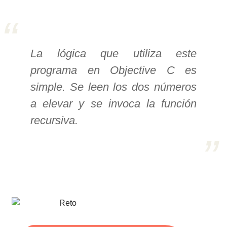
>> Ingresar YA a este tutorial
La lógica que utiliza este
Estructuras de Datos I
programa en Objective C es
[Ingresar]
simple. Se leen los dos números
Ver/Ocultar temario
a elevar y se invoca la función
Algoritmos eficientes Ξ
recursiva.
Representación de polinomios Ξ
POO Ξ Manejo de pilas (stack) Ξ
Manejo de colas (queue) Ξ Listas
ligadas (LSL, LSLC, LDL, LDLC) Ξ
Matrices dispersas Ξ
Representación de árboles Ξ
Representación de grafos.