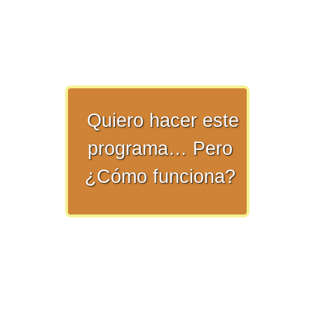
>> Ingresar YA a este tutorial
Quiero hacer este
programa… Pero
Matemáticas Básicas y
¿Cómo funciona?
Elementales
Matemáticas
Elementales [Ingresar]
Ver/Ocultar temario
La numeración Ξ Los números Ξ El