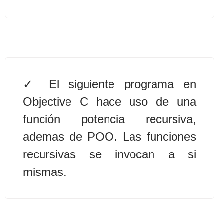
Algoritmos II [Ingresar]
Ver/Ocultar temario
Prueba de escritorio Ξ Manejo
cadenas de texto Ξ Funciones con
El siguiente programa en
cadenas Ξ Procedimientos Ξ
Objective C hace uso de una
Funciones Ξ Recursión Ξ Arreglos
función potencia recursiva,
unidimensionales (vectores) Ξ
ademas de POO. Las funciones
Arreglos bidimensionales (matrices)
Ξ Arreglos multidimensionales Ξ
recursivas se invocan a si
Métodos de ordenamiento (burbuja,
mismas.
selección, inserción, shell) Ξ
Métodos de búsqueda (secuencial,
binaria).