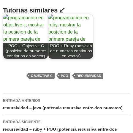
Tutorias similares ↙
POO + Objective C
POO + Ruby (posicion
(posicion de numeros
de numeros continuos
continuos en vector)
en vector)
OBJECTIVE C
POO
RECURSIVIDAD
Navegación
ENTRADA ANTERIOR
de
recursividad – java (potencia recursiva entre dos numeros)
entradas
ENTRADA SIGUIENTE
recursividad – ruby + POO (potencia recursiva entre dos