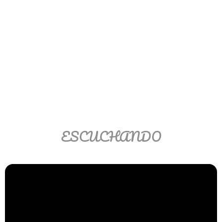
Ver/Ocultar temario
Propiedades de los reales (R) Ξ
Aplicación y operaciones con los
reales (R) Ξ Propiedades de los
radicales Ξ Aplicación y operación
con los radicales Ξ Expresiones
algebraicas Ξ Operaciones con
polinomios Ξ Productos notables Ξ
Factorización Ξ Ejercicios
ESCUCHANDO
factorización Ξ División de
polinomios Ξ Método cociente
residuo Ξ División sintética.
>> Ingresar YA a este tutorial