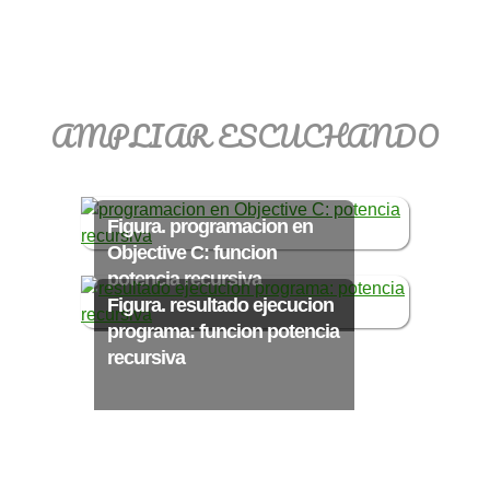
>> Ingresar YA a este tutorial
AMPLIAR ESCUCHANDO
Matemáticas Básicas
III [Ingresar]
Figura. programacion en
Ver/Ocultar temario
Objective C: funcion
potencia recursiva
Funciones polinómicas Ξ Función
Figura. resultado ejecucion
polinómica cuadrática Ξ Aplicación
programa: funcion potencia
funciones cuadráticas Ξ Números
recursiva
complejos Ξ Operaciones con
números complejos Ξ
Representación de números
complejos Ξ Ecuaciones cuadráticas