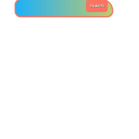
TU RETO
>> Ingresar YA a este tutorial
Estructuras de Datos II
[Ingresar]
Ver/Ocultar temario
Axiomatización Ξ Tablas de decisión
Ξ Polinomios como listas ligadas Ξ
Pilas como lista ligada Ξ Colas
como lista ligada Ξ Arreglos en
memoria Ξ Matrices dispersas en
vector y lista ligada Ξ Árboles
binarios Ξ Árboles AVL Ξ Grafos Ξ
Tratamiento de archivos.