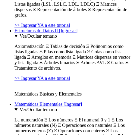
Listas ligadas (LSL, LSLC, LDL, LDLC) Ξ Matrices
dispersas Ξ Representación de árboles Ξ Representación de
grafos.
>> Ingresar YA a este tutorial
Estructuras de Datos II [Ingresar]
Ver/Ocultar temario
Axiomatización Ξ Tablas de decisión Ξ Polinomios como
listas ligadas Ξ Pilas como lista ligada Ξ Colas como lista
ligada Ξ Arreglos en memoria Ξ Matrices dispersas en vector
y lista ligada Ξ Árboles binarios Ξ Árboles AVL Ξ Grafos Ξ
Tratamiento de archivos.
>> Ingresar YA a este tutorial
Matemáticas Básicas y Elementales
Matemáticas Elementales [Ingresar]
Ver/Ocultar temario
La numeración Ξ Los números Ξ El numeral 0 y 1 Ξ Los
números naturales (N) Ξ Operaciones con naturales Ξ Los
números enteros (Z) Ξ Operaciones con enteros Ξ Los