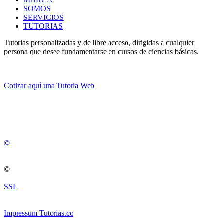
SOMOS
SERVICIOS
TUTORIAS
Tutorias personalizadas y de libre acceso, dirigidas a cualquier
persona que desee fundamentarse en cursos de ciencias básicas.
Cotizar aquí una Tutoria Web
💚
© 2012 -
2
0
2
5
©
©
SSL
Impressum Tutorias.co