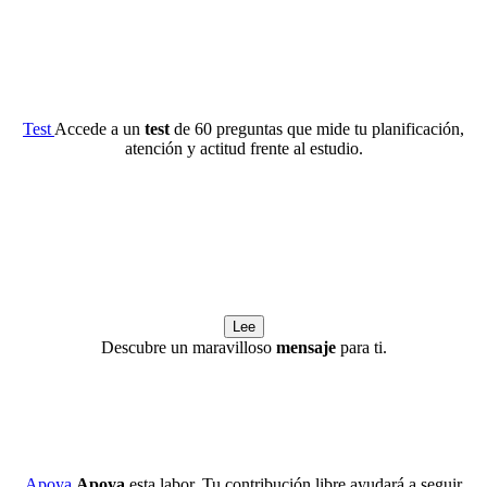
Test
Accede a un
test
de 60 preguntas que mide tu planificación,
atención y actitud frente al estudio.
Lee
Descubre un maravilloso
mensaje
para ti.
Apoya
Apoya
esta labor. Tu contribución libre ayudará a seguir