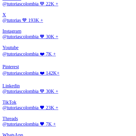
@tutoriascolombia
💙 22K +
X
@tutorias
💙 193K +
Instagram
@tutoriascolombia
🧡 30K +
Youtube
@tutoriascolombia
❤️ 7K +
Pinterest
@tutoriascolombia
❤️ 142K+
Linkedin
@tutoriascolombia
💙 30K +
TikTok
@tutoriascolombia
🖤 23K +
Threads
@tutoriascolombia
🖤 7K +
WhatsApp