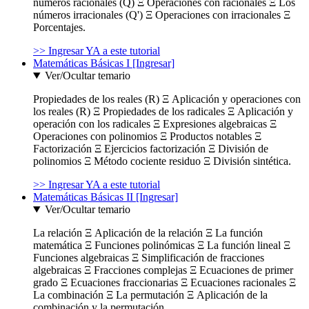
números racionales (Q) Ξ Operaciones con racionales Ξ Los
números irracionales (Q') Ξ Operaciones con irracionales Ξ
Porcentajes.
>> Ingresar YA a este tutorial
Matemáticas Básicas I [Ingresar]
Ver/Ocultar temario
Propiedades de los reales (R) Ξ Aplicación y operaciones con
los reales (R) Ξ Propiedades de los radicales Ξ Aplicación y
operación con los radicales Ξ Expresiones algebraicas Ξ
Operaciones con polinomios Ξ Productos notables Ξ
Factorización Ξ Ejercicios factorización Ξ División de
polinomios Ξ Método cociente residuo Ξ División sintética.
>> Ingresar YA a este tutorial
Matemáticas Básicas II [Ingresar]
Ver/Ocultar temario
La relación Ξ Aplicación de la relación Ξ La función
matemática Ξ Funciones polinómicas Ξ La función lineal Ξ
Funciones algebraicas Ξ Simplificación de fracciones
algebraicas Ξ Fracciones complejas Ξ Ecuaciones de primer
grado Ξ Ecuaciones fraccionarias Ξ Ecuaciones racionales Ξ
La combinación Ξ La permutación Ξ Aplicación de la
combinación y la permutación.