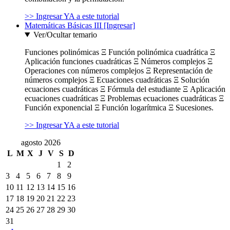
>> Ingresar YA a este tutorial
Matemáticas Básicas III [Ingresar]
Ver/Ocultar temario
Funciones polinómicas Ξ Función polinómica cuadrática Ξ
Aplicación funciones cuadráticas Ξ Números complejos Ξ
Operaciones con números complejos Ξ Representación de
números complejos Ξ Ecuaciones cuadráticas Ξ Solución
ecuaciones cuadráticas Ξ Fórmula del estudiante Ξ Aplicación
ecuaciones cuadráticas Ξ Problemas ecuaciones cuadráticas Ξ
Función exponencial Ξ Función logarítmica Ξ Sucesiones.
>> Ingresar YA a este tutorial
agosto 2026
L
M
X
J
V
S
D
1
2
3
4
5
6
7
8
9
10
11
12
13
14
15
16
17
18
19
20
21
22
23
24
25
26
27
28
29
30
31