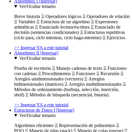
Algoritmos I [Ingresar]
Ver/Ocultar temario
Breve historia Ξ Operadores lógicos Ξ Operadores de relación
Ξ Variables Ξ Estructura de un algoritmo Ξ Expresiones
aritméticas Ξ Enunciado lectura/escritura Ξ Enunciado de
decisión (sentencias condicionales) Ξ Estructuras repetitivas
(ciclo para, ciclo mientras, ciclo haga-mientras) Ξ Ejercicios.
>> Ingresar YA a este tutorial
Algoritmos II [Ingresar]
Ver/Ocultar temario
Prueba de escritorio Ξ Manejo cadenas de texto Ξ Funciones
con cadenas Ξ Procedimientos Ξ Funciones Ξ Recursión Ξ
Arreglos unidimensionales (vectores) Ξ Arreglos
bidimensionales (matrices) Ξ Arreglos multidimensionales Ξ
Métodos de ordenamiento (burbuja, selección, inserción,
shell) Ξ Métodos de búsqueda (secuencial, binaria).
>> Ingresar YA a este tutorial
Estructuras de Datos I [Ingresar]
Ver/Ocultar temario
Algoritmos eficientes Ξ Representación de polinomios Ξ
POO Ξ Manejo de pilas (stack) Ξ Manejo de colas (queue) Ξ