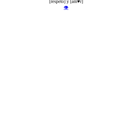
[respeto] y [am♥r]
👁