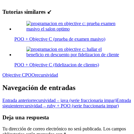
Tutorias similares ↙
POO + Objective C (prueba de examen masivo)
POO + Objective C (fidelizacion de clientes)
Objective C
POO
recursividad
Navegación de entradas
Entrada anterior
recursividad – java (serie fraccionaria impar)
Entrada
siguiente
recursividad – ruby + POO (serie fraccionaria impar)
Deja una respuesta
Tu dirección de correo electrónico no será publicada.
Los campos