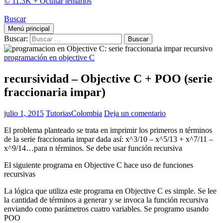
© 11.3K +
Ocultar temarios
Buscar
Menú principal
Buscar:
programación en objective C
recursividad – Objective C + POO (serie
fraccionaria impar)
julio 1, 2015
TutoriasColombia
Deja un comentario
El problema planteado se trata en imprimir los primeros n términos
de la serie fraccionaria impar dada así: x^3/10 – x^5/13 + x^7/11 –
x^9/14…para n términos. Se debe usar función recursiva
El siguiente programa en Objective C hace uso de funciones
recursivas
La lógica que utiliza este programa en Objective C es simple. Se lee
la cantidad de términos a generar y se invoca la función recursiva
enviando como parámetros cuatro variables. Se programo usando
POO