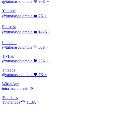
@tutoriascolombia
🧡 30K +
Youtube
@tutoriascolombia
❤️ 7K +
Pinterest
@tutoriascolombia
❤️ 142K+
Linkedin
@tutoriascolombia
💙 30K +
TikTok
@tutoriascolombia
🖤 23K +
Threads
@tutoriascolombia
🖤 7K +
WhatsApp
tutoriascolombia
💚
Tutoriales
Tutorandos
💛 11.3K +