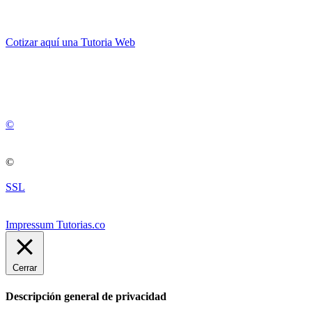
Cotizar aquí una Tutoria Web
💚
© 2012 -
2
0
2
5
©
©
SSL
Impressum Tutorias.co
Cerrar
Descripción general de privacidad