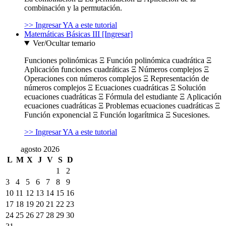
combinación y la permutación.
>> Ingresar YA a este tutorial
Matemáticas Básicas III [Ingresar]
Ver/Ocultar temario
Funciones polinómicas Ξ Función polinómica cuadrática Ξ
Aplicación funciones cuadráticas Ξ Números complejos Ξ
Operaciones con números complejos Ξ Representación de
números complejos Ξ Ecuaciones cuadráticas Ξ Solución
ecuaciones cuadráticas Ξ Fórmula del estudiante Ξ Aplicación
ecuaciones cuadráticas Ξ Problemas ecuaciones cuadráticas Ξ
Función exponencial Ξ Función logarítmica Ξ Sucesiones.
>> Ingresar YA a este tutorial
agosto 2026
L
M
X
J
V
S
D
1
2
3
4
5
6
7
8
9
10
11
12
13
14
15
16
17
18
19
20
21
22
23
24
25
26
27
28
29
30