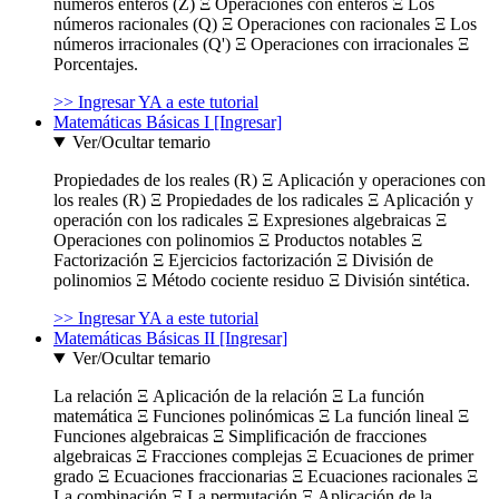
números enteros (Z) Ξ Operaciones con enteros Ξ Los
números racionales (Q) Ξ Operaciones con racionales Ξ Los
números irracionales (Q') Ξ Operaciones con irracionales Ξ
Porcentajes.
>> Ingresar YA a este tutorial
Matemáticas Básicas I [Ingresar]
Ver/Ocultar temario
Propiedades de los reales (R) Ξ Aplicación y operaciones con
los reales (R) Ξ Propiedades de los radicales Ξ Aplicación y
operación con los radicales Ξ Expresiones algebraicas Ξ
Operaciones con polinomios Ξ Productos notables Ξ
Factorización Ξ Ejercicios factorización Ξ División de
polinomios Ξ Método cociente residuo Ξ División sintética.
>> Ingresar YA a este tutorial
Matemáticas Básicas II [Ingresar]
Ver/Ocultar temario
La relación Ξ Aplicación de la relación Ξ La función
matemática Ξ Funciones polinómicas Ξ La función lineal Ξ
Funciones algebraicas Ξ Simplificación de fracciones
algebraicas Ξ Fracciones complejas Ξ Ecuaciones de primer
grado Ξ Ecuaciones fraccionarias Ξ Ecuaciones racionales Ξ
La combinación Ξ La permutación Ξ Aplicación de la