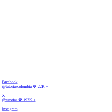
Facebook
@tutoriascolombia
💙 22K +
X
@tutorias
💙 193K +
Instagram