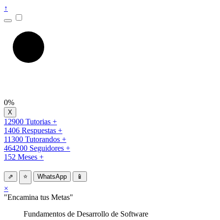
↑
0%
12900 Tutorias +
1406 Respuestas +
11300 Tutorandos +
464200 Seguidores +
152 Meses +
⇗
⭐
WhatsApp
📱
×
"Encamina tus Metas"
Fundamentos de Desarrollo de Software