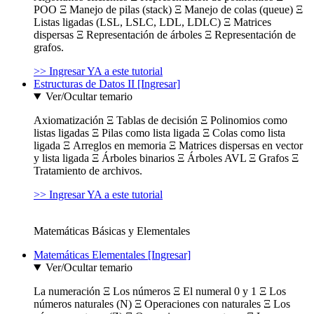
POO Ξ Manejo de pilas (stack) Ξ Manejo de colas (queue) Ξ
Listas ligadas (LSL, LSLC, LDL, LDLC) Ξ Matrices
dispersas Ξ Representación de árboles Ξ Representación de
grafos.
>> Ingresar YA a este tutorial
Estructuras de Datos II [Ingresar]
Ver/Ocultar temario
Axiomatización Ξ Tablas de decisión Ξ Polinomios como
listas ligadas Ξ Pilas como lista ligada Ξ Colas como lista
ligada Ξ Arreglos en memoria Ξ Matrices dispersas en vector
y lista ligada Ξ Árboles binarios Ξ Árboles AVL Ξ Grafos Ξ
Tratamiento de archivos.
>> Ingresar YA a este tutorial
Matemáticas Básicas y Elementales
Matemáticas Elementales [Ingresar]
Ver/Ocultar temario
La numeración Ξ Los números Ξ El numeral 0 y 1 Ξ Los
números naturales (N) Ξ Operaciones con naturales Ξ Los