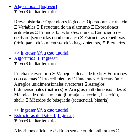
Algoritmos I [Ingresar]
Ver/Ocultar temario
Breve historia Ξ Operadores lógicos Ξ Operadores de relación
Ξ Variables Ξ Estructura de un algoritmo Ξ Expresiones
aritméticas Ξ Enunciado lectura/escritura Ξ Enunciado de
decisión (sentencias condicionales) Ξ Estructuras repetitivas
(ciclo para, ciclo mientras, ciclo haga-mientras) Ξ Ejercicios.
>> Ingresar YA a este tutorial
Algoritmos II [Ingresar]
Ver/Ocultar temario
Prueba de escritorio Ξ Manejo cadenas de texto Ξ Funciones
con cadenas Ξ Procedimientos Ξ Funciones Ξ Recursión Ξ
Arreglos unidimensionales (vectores) Ξ Arreglos
bidimensionales (matrices) Ξ Arreglos multidimensionales Ξ
Métodos de ordenamiento (burbuja, selección, inserción,
shell) Ξ Métodos de búsqueda (secuencial, binaria).
>> Ingresar YA a este tutorial
Estructuras de Datos I [Ingresar]
Ver/Ocultar temario
Algoritmos eficientes Ξ Representación de polinomios Ξ