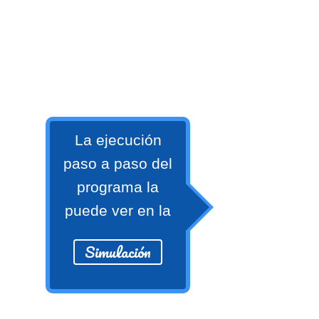
numeral 0 y 1 Ξ Los números
naturales (N) Ξ Operaciones con
naturales Ξ Los números enteros (Z)
Ξ Operaciones con enteros Ξ Los
números racionales (Q) Ξ
Operaciones con racionales Ξ Los
números irracionales (Q') Ξ
La ejecución
Operaciones con irracionales Ξ
paso a paso del
Porcentajes.
programa la
puede ver en la
>> Ingresar YA a este tutorial
Simulación
Matemáticas Básicas I
[Ingresar]