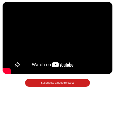
Matemáticas Básicas II
[Ingresar]
Ver/Ocultar temario
La relación Ξ Aplicación de la
relación Ξ La función matemática Ξ
Funciones polinómicas Ξ La función
lineal Ξ Funciones algebraicas Ξ
Simplificación de fracciones
algebraicas Ξ Fracciones complejas
Ξ Ecuaciones de primer grado Ξ
Suscribete a nuestro canal
Ecuaciones fraccionarias Ξ
Ecuaciones racionales Ξ La
combinación Ξ La permutación Ξ
Aplicación de la combinación y la
permutación.