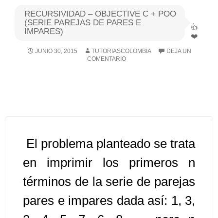
RECURSIVIDAD – OBJECTIVE C + POO
Algoritmos I [Ingresar]
(SERIE PAREJAS DE PARES E
IMPARES)
Ver/Ocultar temario
JUNIO 30, 2015
TUTORIASCOLOMBIA
DEJA UN
COMENTARIO
Breve historia Ξ Operadores lógicos
Ξ Operadores de relación Ξ
Variables Ξ Estructura de un
algoritmo Ξ Expresiones aritméticas
Ξ Enunciado lectura/escritura Ξ
Enunciado de decisión (sentencias
El problema planteado se trata
condicionales) Ξ Estructuras
repetitivas (ciclo para, ciclo mientras,
en imprimir los primeros n
ciclo haga-mientras) Ξ Ejercicios.
términos de la serie de parejas
pares e impares dada así: 1, 3,
>> Ingresar YA a este tutorial