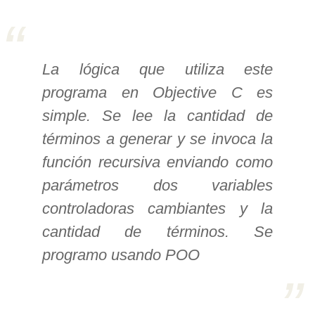
>> Ingresar YA a este tutorial
La lógica que utiliza este
Estructuras de Datos I
programa en Objective C es
[Ingresar]
simple. Se lee la cantidad de
Ver/Ocultar temario
términos a generar y se invoca la
Algoritmos eficientes Ξ
función recursiva enviando como
Representación de polinomios Ξ
parámetros dos variables
POO Ξ Manejo de pilas (stack) Ξ
controladoras cambiantes y la
Manejo de colas (queue) Ξ Listas
cantidad de términos. Se
ligadas (LSL, LSLC, LDL, LDLC) Ξ
programo usando POO
Matrices dispersas Ξ
Representación de árboles Ξ
Representación de grafos.