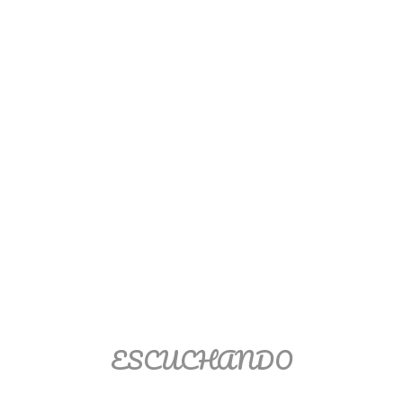
Ver/Ocultar temario
Propiedades de los reales (R) Ξ
Aplicación y operaciones con los
reales (R) Ξ Propiedades de los
radicales Ξ Aplicación y operación
con los radicales Ξ Expresiones
algebraicas Ξ Operaciones con
polinomios Ξ Productos notables Ξ
Factorización Ξ Ejercicios
factorización Ξ División de
polinomios Ξ Método cociente
residuo Ξ División sintética.
ESCUCHANDO
>> Ingresar YA a este tutorial