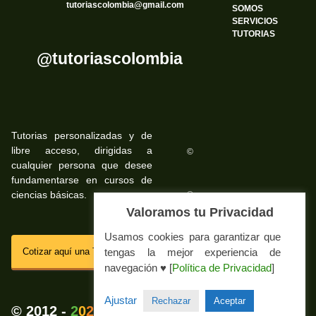
tutoriascolombia@gmail.com
SOMOS
SERVICIOS
TUTORIAS
@tutoriascolombia
Tutorias personalizadas y de
libre acceso, dirigidas a
©
cualquier persona que desee
fundamentarse en cursos de
ciencias básicas.
©
Valoramos tu Privacidad
Usamos cookies para garantizar que
SSL
Cotizar aquí una Tutoria Web
tengas la mejor experiencia de
navegación ♥ [
Política de Privacidad
]
Impressum Tutorias.co
Ajustar
Rechazar
Aceptar
💚
© 2012 -
2
0
2
5