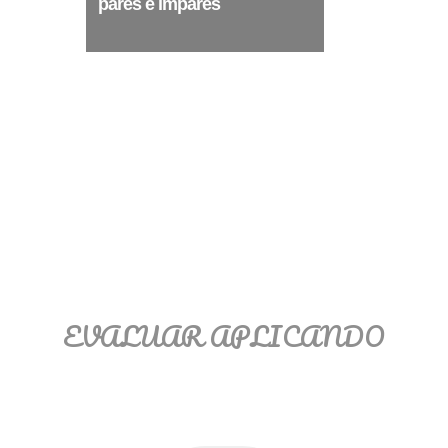
pares e impares
Ξ Solución ecuaciones cuadráticas
Ξ Fórmula del estudiante Ξ
Aplicación ecuaciones cuadráticas Ξ
Problemas ecuaciones cuadráticas
Ξ Función exponencial Ξ Función
logarítmica Ξ Sucesiones.
>> Ingresar YA a este tutorial
EVALUAR APLICANDO