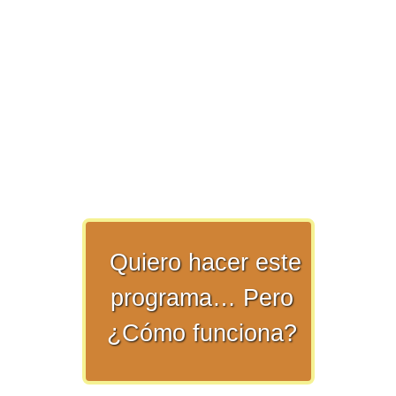
>> Ingresar YA a este tutorial
Matemáticas Básicas y
Elementales
Quiero hacer este
Matemáticas
programa… Pero
Elementales [Ingresar]
¿Cómo funciona?
Ver/Ocultar temario
La numeración Ξ Los números Ξ El