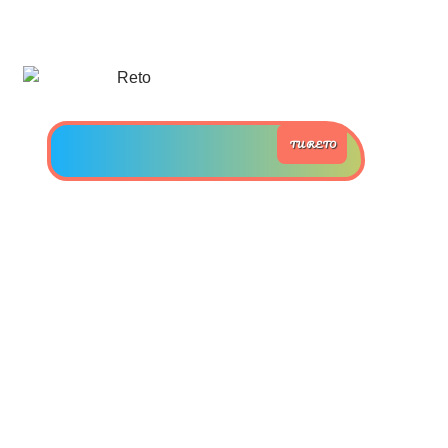
>> Ingresar YA a este tutorial
Estructuras de Datos II
[Ingresar]
TU RETO
Ver/Ocultar temario
Axiomatización Ξ Tablas de decisión
Ξ Polinomios como listas ligadas Ξ
Pilas como lista ligada Ξ Colas
como lista ligada Ξ Arreglos en
memoria Ξ Matrices dispersas en
vector y lista ligada Ξ Árboles
binarios Ξ Árboles AVL Ξ Grafos Ξ
Tratamiento de archivos.