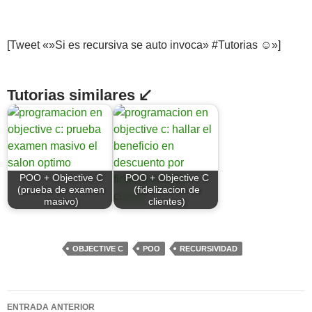
[Tweet «»Si es recursiva se auto invoca» #Tutorias ☺»]
Tutorias similares ↙
POO + Objective C
POO + Objective C
(prueba de examen
(fidelizacion de
masivo)
clientes)
OBJECTIVE C
POO
RECURSIVIDAD
Navegación
ENTRADA ANTERIOR