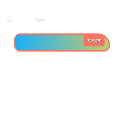
>> Ingresar YA a este tutorial
Estructuras de Datos II
TU RETO
[Ingresar]
Ver/Ocultar temario
Axiomatización Ξ Tablas de decisión
Ξ Polinomios como listas ligadas Ξ
Pilas como lista ligada Ξ Colas
como lista ligada Ξ Arreglos en
memoria Ξ Matrices dispersas en
vector y lista ligada Ξ Árboles
binarios Ξ Árboles AVL Ξ Grafos Ξ
Tratamiento de archivos.