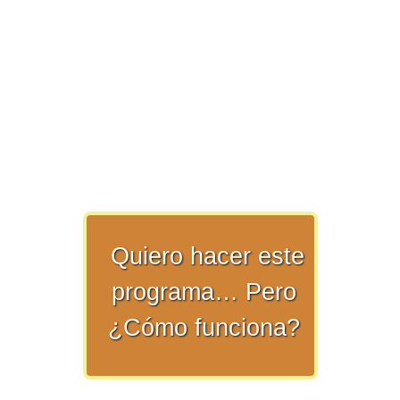
>> Ingresar YA a este tutorial
Matemáticas Básicas y
Elementales
Quiero hacer este
Matemáticas
programa… Pero
Elementales [Ingresar]
¿Cómo funciona?
Ver/Ocultar temario
La numeración Ξ Los números Ξ El