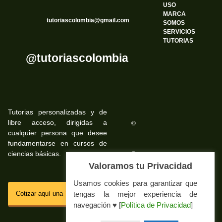
USO
MARCA
tutoriascolombia@gmail.com
SOMOS
SERVICIOS
TUTORIAS
@tutoriascolombia
Tutorias personalizadas y de
libre acceso, dirigidas a
©
cualquier persona que desee
fundamentarse en cursos de
ciencias básicas.
©
Valoramos tu Privacidad
Usamos cookies para garantizar que
SSL
Cotizar aquí una Tutoria Web
tengas la mejor experiencia de
navegación ♥ [
Política de Privacidad
]
Impressum Tutorias.co