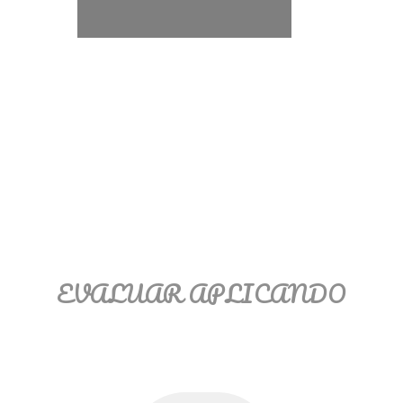
Ξ Solución ecuaciones cuadráticas
Ξ Fórmula del estudiante Ξ
Aplicación ecuaciones cuadráticas Ξ
Problemas ecuaciones cuadráticas
Ξ Función exponencial Ξ Función
logarítmica Ξ Sucesiones.
>> Ingresar YA a este tutorial
EVALUAR APLICANDO