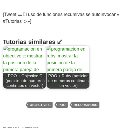
[Tweet «»El uso de funciones recursivas se autoinvocan»
#Tutorias ☺»]
Tutorias similares ↙
POO + Objective C
POO + Ruby (posicion
(posicion de numeros
de numeros continuos
continuos en vector)
en vector)
OBJECTIVE C
POO
RECURSIVIDAD
Navegación