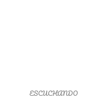
Ver/Ocultar temario
Propiedades de los reales (R) Ξ
Aplicación y operaciones con los
reales (R) Ξ Propiedades de los
radicales Ξ Aplicación y operación
con los radicales Ξ Expresiones
algebraicas Ξ Operaciones con
polinomios Ξ Productos notables Ξ
Factorización Ξ Ejercicios
factorización Ξ División de
polinomios Ξ Método cociente
residuo Ξ División sintética.
ESCUCHANDO
>> Ingresar YA a este tutorial