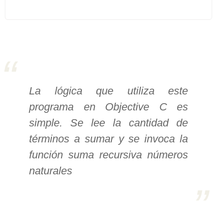
>> Ingresar YA a este tutorial
Estructuras de Datos I
[Ingresar]
Ver/Ocultar temario
La lógica que utiliza este
programa en Objective C es
Algoritmos eficientes Ξ
simple. Se lee la cantidad de
Representación de polinomios Ξ
POO Ξ Manejo de pilas (stack) Ξ
términos a sumar y se invoca la
Manejo de colas (queue) Ξ Listas
función suma recursiva números
ligadas (LSL, LSLC, LDL, LDLC) Ξ
naturales
Matrices dispersas Ξ
Representación de árboles Ξ
Representación de grafos.