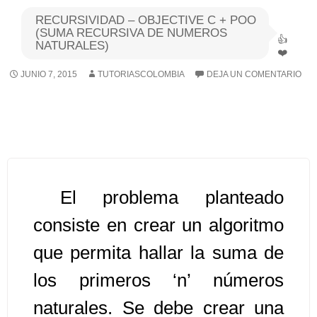
RECURSIVIDAD – OBJECTIVE C + POO
Algoritmos I [Ingresar]
(SUMA RECURSIVA DE NUMEROS
NATURALES)
Ver/Ocultar temario
JUNIO 7, 2015
TUTORIASCOLOMBIA
DEJA UN COMENTARIO
Breve historia Ξ Operadores lógicos
Ξ Operadores de relación Ξ
Variables Ξ Estructura de un
algoritmo Ξ Expresiones aritméticas
Ξ Enunciado lectura/escritura Ξ
Enunciado de decisión (sentencias
El problema planteado
condicionales) Ξ Estructuras
consiste en crear un algoritmo
repetitivas (ciclo para, ciclo mientras,
que permita hallar la suma de
ciclo haga-mientras) Ξ Ejercicios.
los primeros ‘n’ números
>> Ingresar YA a este tutorial
naturales. Se debe crear una