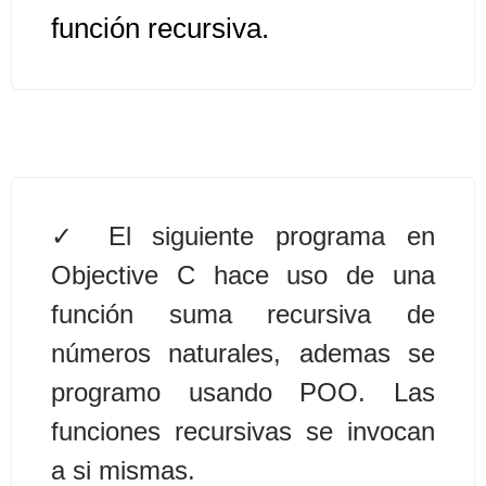
función recursiva.
Algoritmos II [Ingresar]
Ver/Ocultar temario
Prueba de escritorio Ξ Manejo
cadenas de texto Ξ Funciones con
cadenas Ξ Procedimientos Ξ
El siguiente programa en
Funciones Ξ Recursión Ξ Arreglos
unidimensionales (vectores) Ξ
Objective C hace uso de una
Arreglos bidimensionales (matrices)
función suma recursiva de
Ξ Arreglos multidimensionales Ξ
números naturales, ademas se
Métodos de ordenamiento (burbuja,
programo usando POO. Las
selección, inserción, shell) Ξ
Métodos de búsqueda (secuencial,
funciones recursivas se invocan
binaria).
a si mismas.