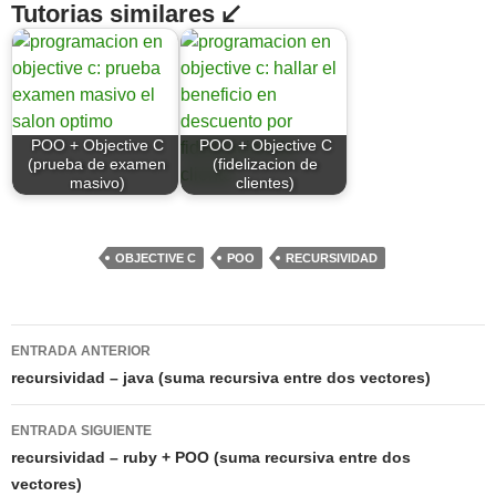
Tutorias similares ↙
POO + Objective C
POO + Objective C
(prueba de examen
(fidelizacion de
masivo)
clientes)
OBJECTIVE C
POO
RECURSIVIDAD
Navegación
ENTRADA ANTERIOR
de
recursividad – java (suma recursiva entre dos vectores)
entradas
ENTRADA SIGUIENTE
recursividad – ruby + POO (suma recursiva entre dos
vectores)