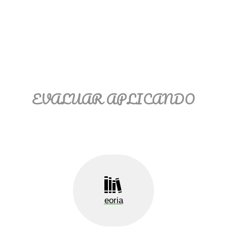
Ξ Solución ecuaciones cuadráticas
Ξ Fórmula del estudiante Ξ
Aplicación ecuaciones cuadráticas Ξ
Problemas ecuaciones cuadráticas
Ξ Función exponencial Ξ Función
logarítmica Ξ Sucesiones.
EVALUAR APLICANDO
>> Ingresar YA a este tutorial
eoria