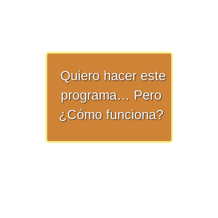
>> Ingresar YA a este tutorial
Quiero hacer este
programa… Pero
Matemáticas Básicas y
¿Cómo funciona?
Elementales
Matemáticas
Elementales [Ingresar]
Ver/Ocultar temario
La numeración Ξ Los números Ξ El