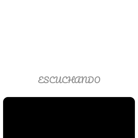
Ver/Ocultar temario
Propiedades de los reales (R) Ξ
Aplicación y operaciones con los
reales (R) Ξ Propiedades de los
radicales Ξ Aplicación y operación
con los radicales Ξ Expresiones
algebraicas Ξ Operaciones con
polinomios Ξ Productos notables Ξ
Factorización Ξ Ejercicios
ESCUCHANDO
factorización Ξ División de
polinomios Ξ Método cociente
residuo Ξ División sintética.
>> Ingresar YA a este tutorial