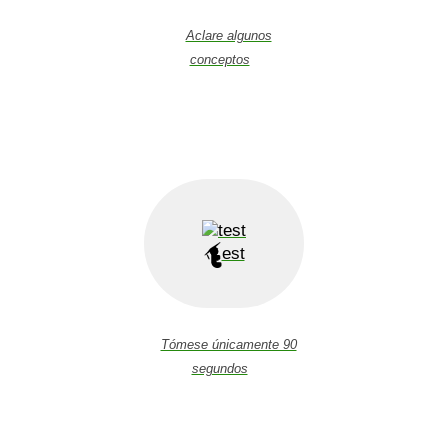
Aclare algunos
conceptos
est
Tómese únicamente 90
segundos