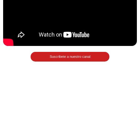
Matemáticas Básicas II
[Ingresar]
Ver/Ocultar temario
La relación Ξ Aplicación de la
relación Ξ La función matemática Ξ
Suscribete a nuestro canal
Funciones polinómicas Ξ La función
lineal Ξ Funciones algebraicas Ξ
Simplificación de fracciones
algebraicas Ξ Fracciones complejas
Ξ Ecuaciones de primer grado Ξ
Ecuaciones fraccionarias Ξ
Ecuaciones racionales Ξ La
combinación Ξ La permutación Ξ
Aplicación de la combinación y la
permutación.