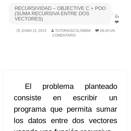
RECURSIVIDAD – OBJECTIVE C + POO
Algoritmos I [Ingresar]
(SUMA RECURSIVA ENTRE DOS
VECTORES)
Ver/Ocultar temario
JUNIO 15, 2015
TUTORIASCOLOMBIA
DEJA UN
COMENTARIO
Breve historia Ξ Operadores lógicos
Ξ Operadores de relación Ξ
Variables Ξ Estructura de un
algoritmo Ξ Expresiones aritméticas
Ξ Enunciado lectura/escritura Ξ
Enunciado de decisión (sentencias
El problema planteado
condicionales) Ξ Estructuras
repetitivas (ciclo para, ciclo mientras,
consiste en escribir un
ciclo haga-mientras) Ξ Ejercicios.
programa que permita sumar
los datos entre dos vectores
>> Ingresar YA a este tutorial