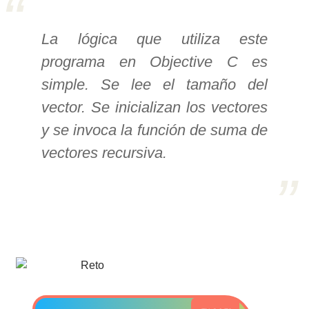
>> Ingresar YA a este tutorial
La lógica que utiliza este
programa en Objective C es
Estructuras de Datos I
simple. Se lee el tamaño del
[Ingresar]
vector. Se inicializan los vectores
Ver/Ocultar temario
y se invoca la función de suma de
vectores recursiva.
Algoritmos eficientes Ξ
Representación de polinomios Ξ
POO Ξ Manejo de pilas (stack) Ξ
Manejo de colas (queue) Ξ Listas
ligadas (LSL, LSLC, LDL, LDLC) Ξ
Matrices dispersas Ξ
Representación de árboles Ξ
Representación de grafos.