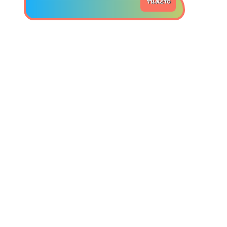
TU RETO
>> Ingresar YA a este tutorial
Estructuras de Datos II
[Ingresar]
Ver/Ocultar temario
Axiomatización Ξ Tablas de decisión
Ξ Polinomios como listas ligadas Ξ
Pilas como lista ligada Ξ Colas
como lista ligada Ξ Arreglos en
memoria Ξ Matrices dispersas en
vector y lista ligada Ξ Árboles
binarios Ξ Árboles AVL Ξ Grafos Ξ
Tratamiento de archivos.