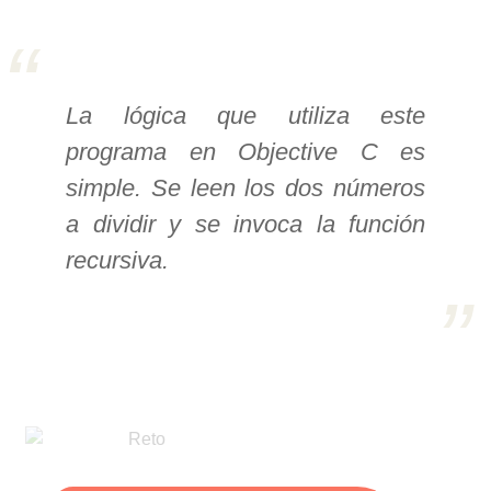
>> Ingresar YA a este tutorial
La lógica que utiliza este
Estructuras de Datos I
programa en Objective C es
[Ingresar]
simple. Se leen los dos números
Ver/Ocultar temario
a dividir y se invoca la función
Algoritmos eficientes Ξ
recursiva.
Representación de polinomios Ξ
POO Ξ Manejo de pilas (stack) Ξ
Manejo de colas (queue) Ξ Listas
ligadas (LSL, LSLC, LDL, LDLC) Ξ
Matrices dispersas Ξ
Representación de árboles Ξ
Representación de grafos.