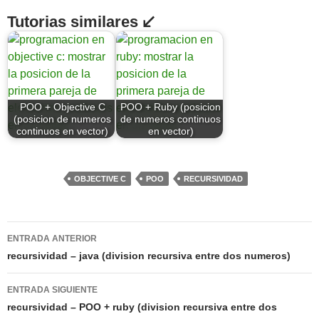
Tutorias similares ↙
POO + Objective C
POO + Ruby (posicion
(posicion de numeros
de numeros continuos
continuos en vector)
en vector)
OBJECTIVE C
POO
RECURSIVIDAD
Navegación
ENTRADA ANTERIOR
de
recursividad – java (division recursiva entre dos numeros)
entradas
ENTRADA SIGUIENTE
recursividad – POO + ruby (division recursiva entre dos