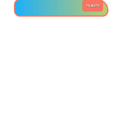
TU RETO
>> Ingresar YA a este tutorial
Estructuras de Datos II
[Ingresar]
Ver/Ocultar temario
Axiomatización Ξ Tablas de decisión
Ξ Polinomios como listas ligadas Ξ
Pilas como lista ligada Ξ Colas
como lista ligada Ξ Arreglos en
memoria Ξ Matrices dispersas en
vector y lista ligada Ξ Árboles
binarios Ξ Árboles AVL Ξ Grafos Ξ
Tratamiento de archivos.