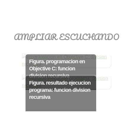
>> Ingresar YA a este tutorial
AMPLIAR ESCUCHANDO
Matemáticas Básicas
III [Ingresar]
Figura. programacion en
Ver/Ocultar temario
Objective C: funcion
division recursiva
Funciones polinómicas Ξ Función
Figura. resultado ejecucion
polinómica cuadrática Ξ Aplicación
programa: funcion division
funciones cuadráticas Ξ Números
recursiva
complejos Ξ Operaciones con
números complejos Ξ
Representación de números
complejos Ξ Ecuaciones cuadráticas