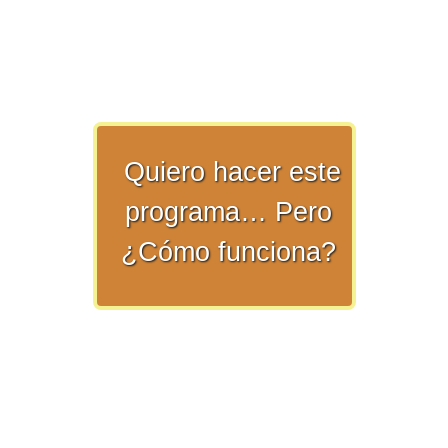
>> Ingresar YA a este tutorial
Quiero hacer este
programa… Pero
Matemáticas Básicas y
¿Cómo funciona?
Elementales
Matemáticas
Elementales [Ingresar]
Ver/Ocultar temario
La numeración Ξ Los números Ξ El