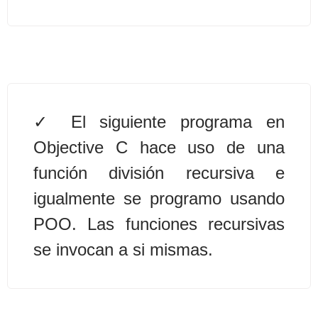
Algoritmos II [Ingresar]
Ver/Ocultar temario
Prueba de escritorio Ξ Manejo
cadenas de texto Ξ Funciones con
El siguiente programa en
cadenas Ξ Procedimientos Ξ
Objective C hace uso de una
Funciones Ξ Recursión Ξ Arreglos
función división recursiva e
unidimensionales (vectores) Ξ
igualmente se programo usando
Arreglos bidimensionales (matrices)
Ξ Arreglos multidimensionales Ξ
POO. Las funciones recursivas
Métodos de ordenamiento (burbuja,
se invocan a si mismas.
selección, inserción, shell) Ξ
Métodos de búsqueda (secuencial,
binaria).