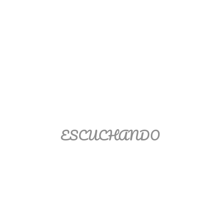
Ver/Ocultar temario
Propiedades de los reales (R) Ξ
Aplicación y operaciones con los
reales (R) Ξ Propiedades de los
radicales Ξ Aplicación y operación
con los radicales Ξ Expresiones
algebraicas Ξ Operaciones con
polinomios Ξ Productos notables Ξ
Factorización Ξ Ejercicios
ESCUCHANDO
factorización Ξ División de
polinomios Ξ Método cociente
residuo Ξ División sintética.
>> Ingresar YA a este tutorial