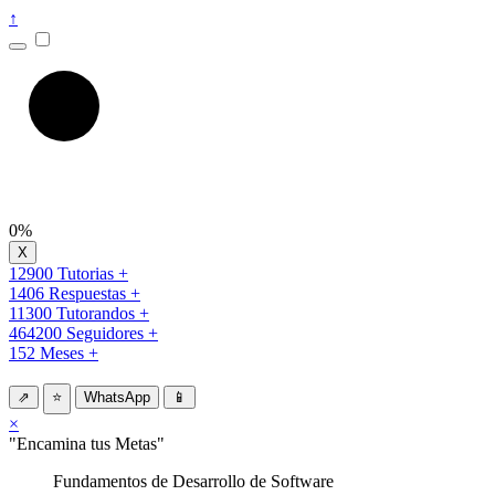
↑
0%
12900 Tutorias +
1406 Respuestas +
11300 Tutorandos +
464200 Seguidores +
152 Meses +
⇗
⭐
WhatsApp
📱
×
"Encamina tus Metas"
Fundamentos de Desarrollo de Software