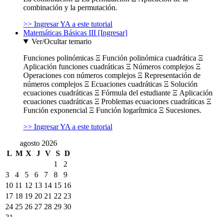
combinación y la permutación.
>> Ingresar YA a este tutorial
Matemáticas Básicas III [Ingresar]
Ver/Ocultar temario
Funciones polinómicas Ξ Función polinómica cuadrática Ξ
Aplicación funciones cuadráticas Ξ Números complejos Ξ
Operaciones con números complejos Ξ Representación de
números complejos Ξ Ecuaciones cuadráticas Ξ Solución
ecuaciones cuadráticas Ξ Fórmula del estudiante Ξ Aplicación
ecuaciones cuadráticas Ξ Problemas ecuaciones cuadráticas Ξ
Función exponencial Ξ Función logarítmica Ξ Sucesiones.
>> Ingresar YA a este tutorial
agosto 2026
L
M
X
J
V
S
D
1
2
3
4
5
6
7
8
9
10
11
12
13
14
15
16
17
18
19
20
21
22
23
24
25
26
27
28
29
30