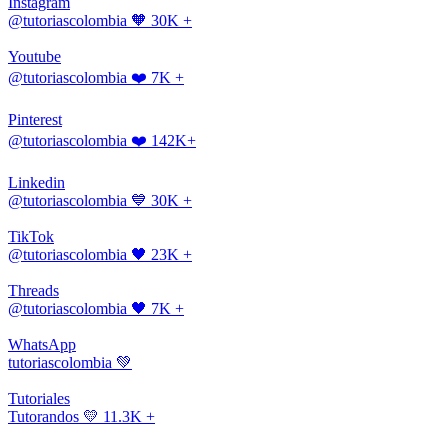
Instagram
@tutoriascolombia
🧡 30K +
Youtube
@tutoriascolombia
❤️ 7K +
Pinterest
@tutoriascolombia
❤️ 142K+
Linkedin
@tutoriascolombia
💙 30K +
TikTok
@tutoriascolombia
🖤 23K +
Threads
@tutoriascolombia
🖤 7K +
WhatsApp
tutoriascolombia
💚
Tutoriales
Tutorandos
💛 11.3K +