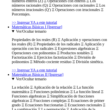
números enteros (Z) Ξ Operaciones con enteros Ξ Los
números racionales (Q) Ξ Operaciones con racionales Ξ Los
números irracionales (Q') Ξ Operaciones con irracionales Ξ
Porcentajes.
>> Ingresar YA a este tutorial
Matemáticas Básicas I [Ingresar]
Ver/Ocultar temario
Propiedades de los reales (R) Ξ Aplicación y operaciones con
los reales (R) Ξ Propiedades de los radicales Ξ Aplicación y
operación con los radicales Ξ Expresiones algebraicas Ξ
Operaciones con polinomios Ξ Productos notables Ξ
Factorización Ξ Ejercicios factorización Ξ División de
polinomios Ξ Método cociente residuo Ξ División sintética.
>> Ingresar YA a este tutorial
Matemáticas Básicas II [Ingresar]
Ver/Ocultar temario
La relación Ξ Aplicación de la relación Ξ La función
matemática Ξ Funciones polinómicas Ξ La función lineal Ξ
Funciones algebraicas Ξ Simplificación de fracciones
algebraicas Ξ Fracciones complejas Ξ Ecuaciones de primer
grado Ξ Ecuaciones fraccionarias Ξ Ecuaciones racionales Ξ
La combinación Ξ La permutación Ξ Aplicación de la