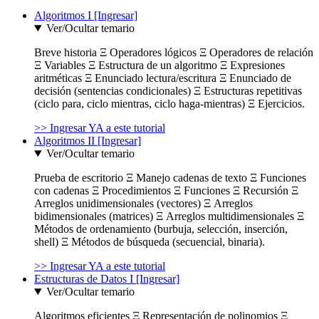
Algoritmos I [Ingresar]
Ver/Ocultar temario
Breve historia Ξ Operadores lógicos Ξ Operadores de relación
Ξ Variables Ξ Estructura de un algoritmo Ξ Expresiones
aritméticas Ξ Enunciado lectura/escritura Ξ Enunciado de
decisión (sentencias condicionales) Ξ Estructuras repetitivas
(ciclo para, ciclo mientras, ciclo haga-mientras) Ξ Ejercicios.
>> Ingresar YA a este tutorial
Algoritmos II [Ingresar]
Ver/Ocultar temario
Prueba de escritorio Ξ Manejo cadenas de texto Ξ Funciones
con cadenas Ξ Procedimientos Ξ Funciones Ξ Recursión Ξ
Arreglos unidimensionales (vectores) Ξ Arreglos
bidimensionales (matrices) Ξ Arreglos multidimensionales Ξ
Métodos de ordenamiento (burbuja, selección, inserción,
shell) Ξ Métodos de búsqueda (secuencial, binaria).
>> Ingresar YA a este tutorial
Estructuras de Datos I [Ingresar]
Ver/Ocultar temario
Algoritmos eficientes Ξ Representación de polinomios Ξ