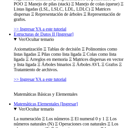
POO Ξ Manejo de pilas (stack) Ξ Manejo de colas (queue) Ξ
Listas ligadas (LSL, LSLC, LDL, LDLC) Ξ Matrices
dispersas Ξ Representación de árboles Ξ Representación de
grafos.
>> Ingresar YA a este tutorial
Estructuras de Datos II [Ingresar]
Ver/Ocultar temario
Axiomatización Ξ Tablas de decisión Ξ Polinomios como
listas ligadas Ξ Pilas como lista ligada Ξ Colas como lista
ligada Ξ Arreglos en memoria Ξ Matrices dispersas en vector
y lista ligada Ξ Árboles binarios Ξ Árboles AVL Ξ Grafos Ξ
Tratamiento de archivos.
>> Ingresar YA a este tutorial
Matemáticas Básicas y Elementales
Matemáticas Elementales [Ingresar]
Ver/Ocultar temario
La numeración Ξ Los números Ξ El numeral 0 y 1 Ξ Los
números naturales (N) Ξ Operaciones con naturales Ξ Los