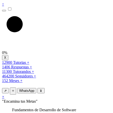
↑
0%
12900 Tutorias +
1406 Respuestas +
11300 Tutorandos +
464200 Seguidores +
152 Meses +
⇗
⭐
WhatsApp
📱
×
"Encamina tus Metas"
Fundamentos de Desarrollo de Software