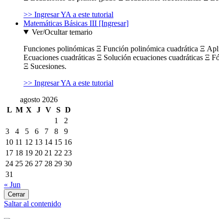
>> Ingresar YA a este tutorial
Matemáticas Básicas III [Ingresar]
Ver/Ocultar temario
Funciones polinómicas Ξ Función polinómica cuadrática Ξ Ap
Ecuaciones cuadráticas Ξ Solución ecuaciones cuadráticas Ξ F
Ξ Sucesiones.
>> Ingresar YA a este tutorial
agosto 2026
L
M
X
J
V
S
D
1
2
3
4
5
6
7
8
9
10
11
12
13
14
15
16
17
18
19
20
21
22
23
24
25
26
27
28
29
30
31
« Jun
Cerrar
Saltar al contenido