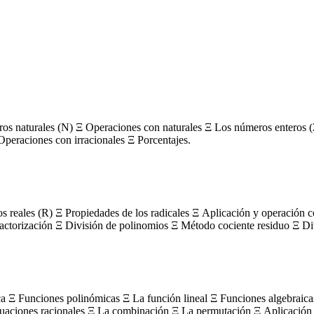
s naturales (N) Ξ Operaciones con naturales Ξ Los números enteros (
Operaciones con irracionales Ξ Porcentajes.
os reales (R) Ξ Propiedades de los radicales Ξ Aplicación y operación 
actorización Ξ División de polinomios Ξ Método cociente residuo Ξ Divi
ca Ξ Funciones polinómicas Ξ La función lineal Ξ Funciones algebraica
uaciones racionales Ξ La combinación Ξ La permutación Ξ Aplicación 