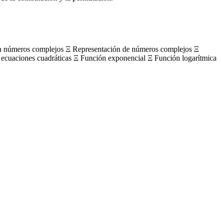
on números complejos Ξ Representación de números complejos Ξ
 ecuaciones cuadráticas Ξ Función exponencial Ξ Función logarítmica