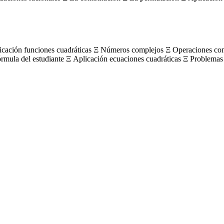
licación funciones cuadráticas Ξ Números complejos Ξ Operaciones c
órmula del estudiante Ξ Aplicación ecuaciones cuadráticas Ξ Problemas