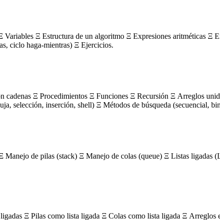
 Variables Ξ Estructura de un algoritmo Ξ Expresiones aritméticas Ξ E
ras, ciclo haga-mientras) Ξ Ejercicios.
on cadenas Ξ Procedimientos Ξ Funciones Ξ Recursión Ξ Arreglos unidi
, selección, inserción, shell) Ξ Métodos de búsqueda (secuencial, bin
Ξ Manejo de pilas (stack) Ξ Manejo de colas (queue) Ξ Listas ligada
igadas Ξ Pilas como lista ligada Ξ Colas como lista ligada Ξ Arreglos 