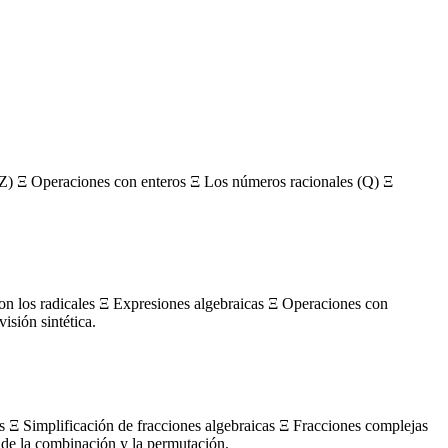
Z) Ξ Operaciones con enteros Ξ Los números racionales (Q) Ξ
con los radicales Ξ Expresiones algebraicas Ξ Operaciones con
sión sintética.
s Ξ Simplificación de fracciones algebraicas Ξ Fracciones complejas
de la combinación y la permutación.