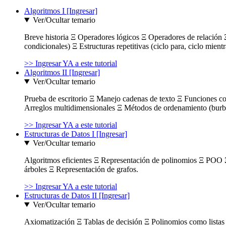
Algoritmos I [Ingresar]
Ver/Ocultar temario
Breve historia Ξ Operadores lógicos Ξ Operadores de relación Ξ
condicionales) Ξ Estructuras repetitivas (ciclo para, ciclo mient
>> Ingresar YA a este tutorial
Algoritmos II [Ingresar]
Ver/Ocultar temario
Prueba de escritorio Ξ Manejo cadenas de texto Ξ Funciones c
Arreglos multidimensionales Ξ Métodos de ordenamiento (burbuja
>> Ingresar YA a este tutorial
Estructuras de Datos I [Ingresar]
Ver/Ocultar temario
Algoritmos eficientes Ξ Representación de polinomios Ξ POO 
árboles Ξ Representación de grafos.
>> Ingresar YA a este tutorial
Estructuras de Datos II [Ingresar]
Ver/Ocultar temario
Axiomatización Ξ Tablas de decisión Ξ Polinomios como listas l