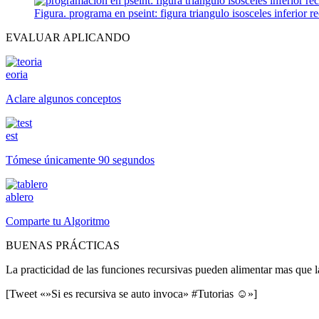
Figura. programa en pseint: figura triangulo isosceles inferior r
EVALUAR APLICANDO
eoria
Aclare algunos conceptos
est
Tómese únicamente 90 segundos
ablero
Comparte tu Algoritmo
BUENAS PRÁCTICAS
La practicidad de las funciones recursivas pueden alimentar mas que l
[Tweet «»Si es recursiva se auto invoca» #Tutorias ☺»]