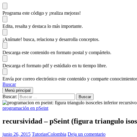
Programa este código
y ¡realiza mejoras!
Edita, resalta y destaca
lo más importante.
¡Anímate!
busca, relaciona y desarrolla conceptos.
Descarga
este contenido en formato postal y compártelo.
Descarga el formato pdf y estúdialo
en tu tiempo libre.
Envía por correo electrónico este contenido y
comparte conocimientos
Buscar
Menú principal
Buscar:
programación en pSeint
recursividad – pSeint (figura triangulo isos
junio 26, 2015
TutoriasColombia
Deja un comentario