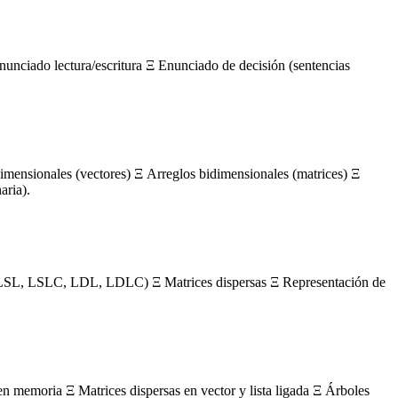
nunciado lectura/escritura Ξ Enunciado de decisión (sentencias
mensionales (vectores) Ξ Arreglos bidimensionales (matrices) Ξ
aria).
s (LSL, LSLC, LDL, LDLC) Ξ Matrices dispersas Ξ Representación de
en memoria Ξ Matrices dispersas en vector y lista ligada Ξ Árboles