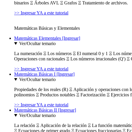
binarios Ξ Árboles AVL Ξ Grafos Ξ Tratamiento de archivos.
>> Ingresar YA a este tutorial
Matemáticas Básicas y Elementales
Matemáticas Elementales [Ingresar]
Ver/Ocultar temario
La numeración Ξ Los números Ξ El numeral 0 y 1 Ξ Los número
Operaciones con racionales Ξ Los números irracionales (Q') Ξ 
>> Ingresar YA a este tutorial
Matemáticas Básicas I [Ingresar]
Ver/Ocultar temario
Propiedades de los reales (R) Ξ Aplicación y operaciones con l
polinomios Ξ Productos notables Ξ Factorización Ξ Ejercicios f
>> Ingresar YA a este tutorial
Matemáticas Básicas II [Ingresar]
Ver/Ocultar temario
La relación Ξ Aplicación de la relación Ξ La función matemáti
Ξ Ecuaciones de primer grado Ξ Ecuaciones fraccionarias Ξ Ec