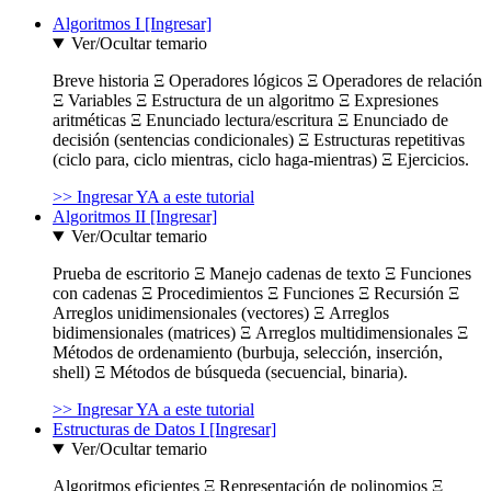
Algoritmos I [Ingresar]
Ver/Ocultar temario
Breve historia Ξ Operadores lógicos Ξ Operadores de relación
Ξ Variables Ξ Estructura de un algoritmo Ξ Expresiones
aritméticas Ξ Enunciado lectura/escritura Ξ Enunciado de
decisión (sentencias condicionales) Ξ Estructuras repetitivas
(ciclo para, ciclo mientras, ciclo haga-mientras) Ξ Ejercicios.
>> Ingresar YA a este tutorial
Algoritmos II [Ingresar]
Ver/Ocultar temario
Prueba de escritorio Ξ Manejo cadenas de texto Ξ Funciones
con cadenas Ξ Procedimientos Ξ Funciones Ξ Recursión Ξ
Arreglos unidimensionales (vectores) Ξ Arreglos
bidimensionales (matrices) Ξ Arreglos multidimensionales Ξ
Métodos de ordenamiento (burbuja, selección, inserción,
shell) Ξ Métodos de búsqueda (secuencial, binaria).
>> Ingresar YA a este tutorial
Estructuras de Datos I [Ingresar]
Ver/Ocultar temario
Algoritmos eficientes Ξ Representación de polinomios Ξ