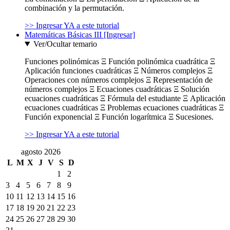
combinación y la permutación.
>> Ingresar YA a este tutorial
Matemáticas Básicas III [Ingresar]
Ver/Ocultar temario
Funciones polinómicas Ξ Función polinómica cuadrática Ξ
Aplicación funciones cuadráticas Ξ Números complejos Ξ
Operaciones con números complejos Ξ Representación de
números complejos Ξ Ecuaciones cuadráticas Ξ Solución
ecuaciones cuadráticas Ξ Fórmula del estudiante Ξ Aplicación
ecuaciones cuadráticas Ξ Problemas ecuaciones cuadráticas Ξ
Función exponencial Ξ Función logarítmica Ξ Sucesiones.
>> Ingresar YA a este tutorial
agosto 2026
L
M
X
J
V
S
D
1
2
3
4
5
6
7
8
9
10
11
12
13
14
15
16
17
18
19
20
21
22
23
24
25
26
27
28
29
30