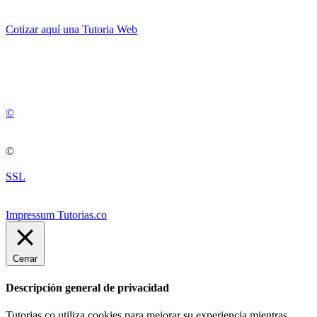
Cotizar aquí una Tutoria Web
💚
© 2012 -
2
0
2
5
©
©
SSL
Impressum Tutorias.co
Cerrar
Descripción general de privacidad
Tutorias.co utiliza cookies para mejorar su experiencia mientras