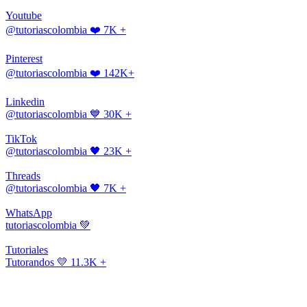
Youtube
@tutoriascolombia
❤️ 7K +
Pinterest
@tutoriascolombia
❤️ 142K+
Linkedin
@tutoriascolombia
💙 30K +
TikTok
@tutoriascolombia
🖤 23K +
Threads
@tutoriascolombia
🖤 7K +
WhatsApp
tutoriascolombia
💚
Tutoriales
Tutorandos
💛 11.3K +