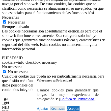
navega por el sitio web. De estas cookies, las cookies que se
clasifican como necesarias se almacenan en su navegador, ya que
son esenciales para el funcionamiento de las funciones bási
...
Necesarias
Necesarias
Siempre activado
Las cookies necesarias son absolutamente esenciales para que el
sitio web funcione correctamente. Esta categoría solo incluye
cookies que garantizan funcionalidades básicas y características de
seguridad del sitio web. Estas cookies no almacenan ninguna
información personal.
PHPSESSID
cookielawinfo-checkbox-necessary
No necesaria
No necesaria
Cualquier cookie que pueda no ser particularmente necesaria para
Valoramos tu Privacidad
que el sitio web funcione y se utilice específicamente para recopilar
datos personales del usuario a través de análisis, anuncios y otros
contenidos integrados se denomina cookie no necesaria.
Usamos cookies para garantizar que
tengas la mejor experiencia de
_ga
navegación ♥ [
Política de Privacidad
]
_gid
NID
Ajustar
Rechazar
Aceptar