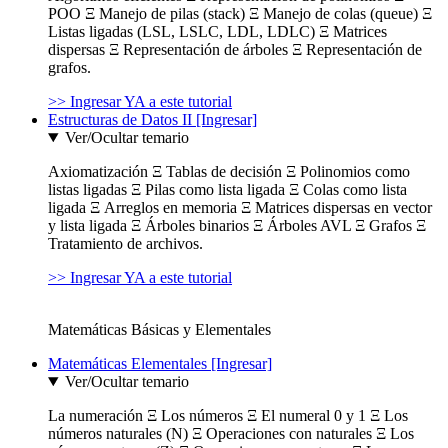
POO Ξ Manejo de pilas (stack) Ξ Manejo de colas (queue) Ξ
Listas ligadas (LSL, LSLC, LDL, LDLC) Ξ Matrices
dispersas Ξ Representación de árboles Ξ Representación de
grafos.
>> Ingresar YA a este tutorial
Estructuras de Datos II [Ingresar]
Ver/Ocultar temario
Axiomatización Ξ Tablas de decisión Ξ Polinomios como
listas ligadas Ξ Pilas como lista ligada Ξ Colas como lista
ligada Ξ Arreglos en memoria Ξ Matrices dispersas en vector
y lista ligada Ξ Árboles binarios Ξ Árboles AVL Ξ Grafos Ξ
Tratamiento de archivos.
>> Ingresar YA a este tutorial
Matemáticas Básicas y Elementales
Matemáticas Elementales [Ingresar]
Ver/Ocultar temario
La numeración Ξ Los números Ξ El numeral 0 y 1 Ξ Los
números naturales (N) Ξ Operaciones con naturales Ξ Los