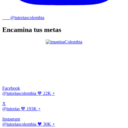
@tutoriascolombia
Encamina tus metas
Facebook
@tutoriascolombia
💙 22K +
X
@tutorias
💙 193K +
Instagram
@tutoriascolombia
🧡 30K +