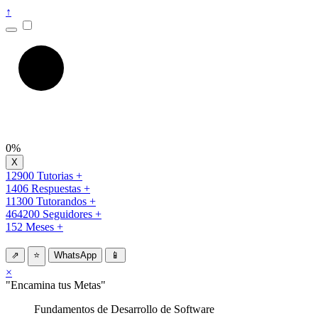
↑
0%
12900 Tutorias +
1406 Respuestas +
11300 Tutorandos +
464200 Seguidores +
152 Meses +
⇗
⭐
WhatsApp
📱
×
"Encamina tus Metas"
Fundamentos de Desarrollo de Software