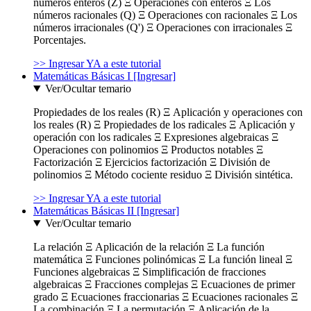
números enteros (Z) Ξ Operaciones con enteros Ξ Los
números racionales (Q) Ξ Operaciones con racionales Ξ Los
números irracionales (Q') Ξ Operaciones con irracionales Ξ
Porcentajes.
>> Ingresar YA a este tutorial
Matemáticas Básicas I [Ingresar]
Ver/Ocultar temario
Propiedades de los reales (R) Ξ Aplicación y operaciones con
los reales (R) Ξ Propiedades de los radicales Ξ Aplicación y
operación con los radicales Ξ Expresiones algebraicas Ξ
Operaciones con polinomios Ξ Productos notables Ξ
Factorización Ξ Ejercicios factorización Ξ División de
polinomios Ξ Método cociente residuo Ξ División sintética.
>> Ingresar YA a este tutorial
Matemáticas Básicas II [Ingresar]
Ver/Ocultar temario
La relación Ξ Aplicación de la relación Ξ La función
matemática Ξ Funciones polinómicas Ξ La función lineal Ξ
Funciones algebraicas Ξ Simplificación de fracciones
algebraicas Ξ Fracciones complejas Ξ Ecuaciones de primer
grado Ξ Ecuaciones fraccionarias Ξ Ecuaciones racionales Ξ
La combinación Ξ La permutación Ξ Aplicación de la