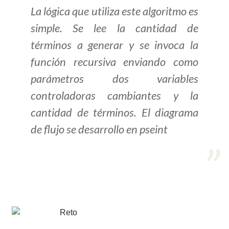
La lógica que utiliza este algoritmo es
>> Ingresar YA a este tutorial
simple. Se lee la cantidad de
términos a generar y se invoca la
Estructuras de Datos I
función recursiva enviando como
[Ingresar]
parámetros dos variables
controladoras cambiantes y la
Ver/Ocultar temario
cantidad de términos. El diagrama
Algoritmos eficientes Ξ
de flujo se desarrollo en pseint
Representación de polinomios Ξ
POO Ξ Manejo de pilas (stack) Ξ
Manejo de colas (queue) Ξ Listas
ligadas (LSL, LSLC, LDL, LDLC) Ξ
Matrices dispersas Ξ
Representación de árboles Ξ
Representación de grafos.