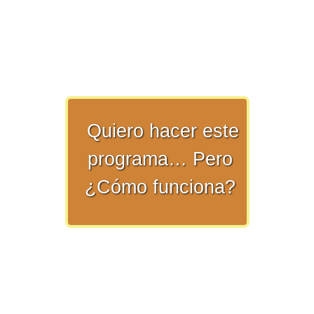
>> Ingresar YA a este tutorial
Quiero hacer este
Matemáticas Básicas y
programa… Pero
Elementales
¿Cómo funciona?
Matemáticas
Elementales [Ingresar]
Ver/Ocultar temario
La numeración Ξ Los números Ξ El