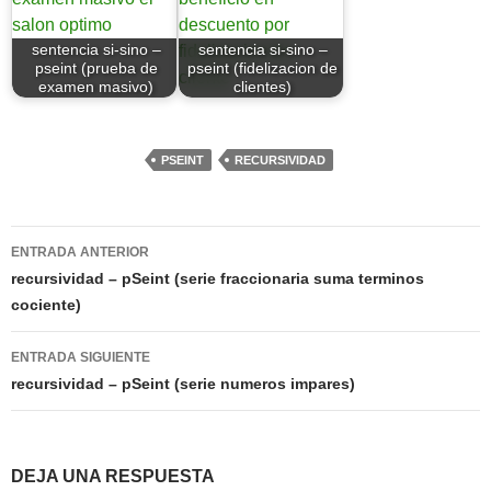
sentencia si-sino –
sentencia si-sino –
pseint (prueba de
pseint (fidelizacion de
examen masivo)
clientes)
PSEINT
RECURSIVIDAD
Navegación
ENTRADA ANTERIOR
de
recursividad – pSeint (serie fraccionaria suma terminos
cociente)
entradas
ENTRADA SIGUIENTE
recursividad – pSeint (serie numeros impares)
DEJA UNA RESPUESTA