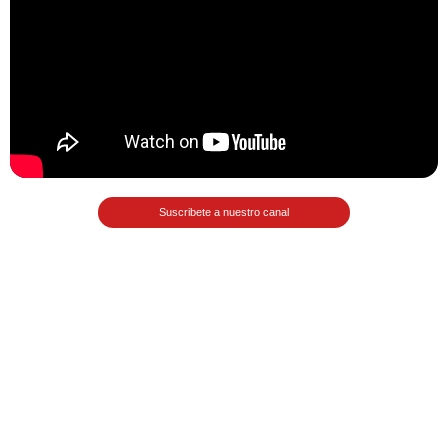
Matemáticas Básicas II
[Ingresar]
Ver/Ocultar temario
La relación Ξ Aplicación de la
relación Ξ La función matemática Ξ
Funciones polinómicas Ξ La función
Suscribete a nuestro canal
lineal Ξ Funciones algebraicas Ξ
Simplificación de fracciones
algebraicas Ξ Fracciones complejas
Ξ Ecuaciones de primer grado Ξ
Ecuaciones fraccionarias Ξ
Ecuaciones racionales Ξ La
combinación Ξ La permutación Ξ
Aplicación de la combinación y la
permutación.