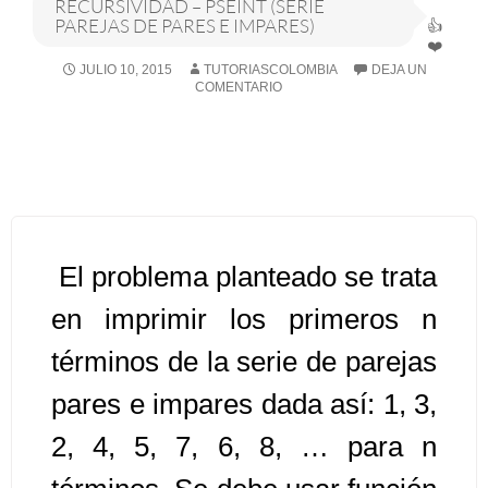
RECURSIVIDAD – PSEINT (SERIE
PAREJAS DE PARES E IMPARES)
Algoritmos I [Ingresar]
JULIO 10, 2015
TUTORIASCOLOMBIA
DEJA UN
COMENTARIO
Ver/Ocultar temario
Breve historia Ξ Operadores lógicos
Ξ Operadores de relación Ξ
Variables Ξ Estructura de un
algoritmo Ξ Expresiones aritméticas
Ξ Enunciado lectura/escritura Ξ
El problema planteado se trata
Enunciado de decisión (sentencias
en imprimir los primeros n
condicionales) Ξ Estructuras
términos de la serie de parejas
repetitivas (ciclo para, ciclo mientras,
ciclo haga-mientras) Ξ Ejercicios.
pares e impares dada así: 1, 3,
2, 4, 5, 7, 6, 8, … para n
>> Ingresar YA a este tutorial