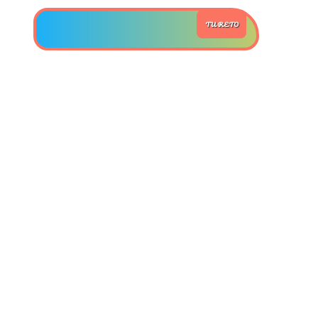
TU RETO
>> Ingresar YA a este tutorial
Estructuras de Datos II
[Ingresar]
Ver/Ocultar temario
Axiomatización Ξ Tablas de decisión
Ξ Polinomios como listas ligadas Ξ
Pilas como lista ligada Ξ Colas
como lista ligada Ξ Arreglos en
memoria Ξ Matrices dispersas en
vector y lista ligada Ξ Árboles
binarios Ξ Árboles AVL Ξ Grafos Ξ
Tratamiento de archivos.