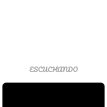
Ver/Ocultar temario
Propiedades de los reales (R) Ξ
Aplicación y operaciones con los
reales (R) Ξ Propiedades de los
radicales Ξ Aplicación y operación
con los radicales Ξ Expresiones
algebraicas Ξ Operaciones con
polinomios Ξ Productos notables Ξ
Factorización Ξ Ejercicios
factorización Ξ División de
ESCUCHANDO
polinomios Ξ Método cociente
residuo Ξ División sintética.
>> Ingresar YA a este tutorial