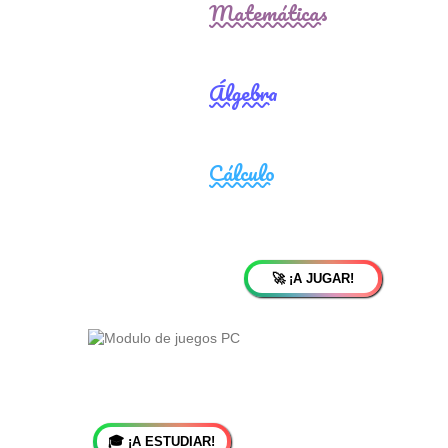
🚀 ¡A JUGAR!
🎓 ¡A ESTUDIAR!