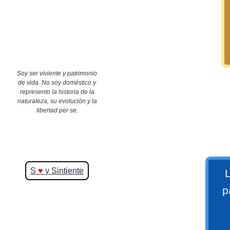
>> Ingresar YA a este tutorial
Soy ser viviente y patrimonio
de vida. No soy doméstico y
represento la historia de la
naturaleza, su evolución y la
Matemáticas Básicas y
libertad per se.
Elementales
Matemáticas
S
♥
y Sintiente
L
Elementales [Ingresar]
p
Ver/Ocultar temario
La numeración Ξ Los números Ξ El