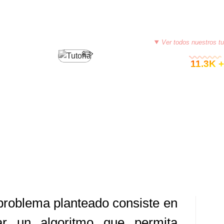
PROGRAMACIÓN EN PSEINT
Ver todos nuestros tu
© 11.3K +
IVIDAD – PSEINT (SUMA
IVA DE MULTIPLOS DE TRES)
1, 2015
TUTORIASCOLOMBIA
DEJA UN COMENTARIO
problema planteado consiste en
ar un algoritmo que permita