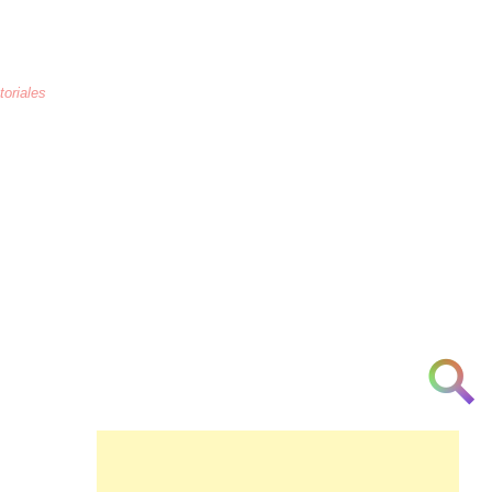
toriales
La educación
es la crianza de los
corazones humanos para combatir la
arrogancia, odio, maltrato, necedad, la
ignorancia y la indiferencia a partir de la
[cortesía] [urbanidad] [inteligencia]
[investigación] [respeto] y [am♥r]
👁