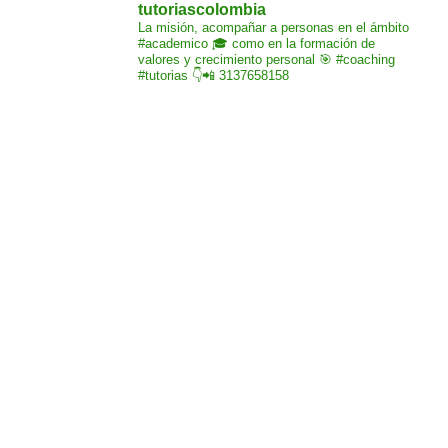
tutoriascolombia
La misión,
acompañar a personas
en el ámbito
#academico 🎓
como en la formación de
valores y crecimiento
personal 🎯 #coaching
#tutorias
👇📲 3137658158