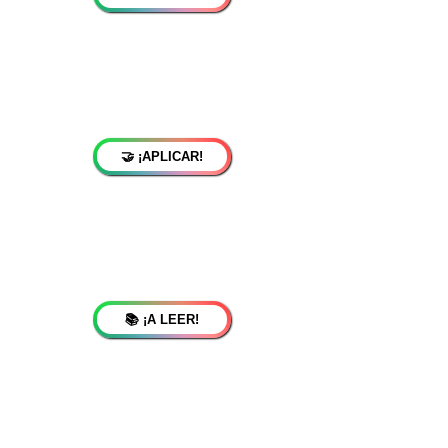
🤝 ¡APLICAR!
📚 ¡A LEER!