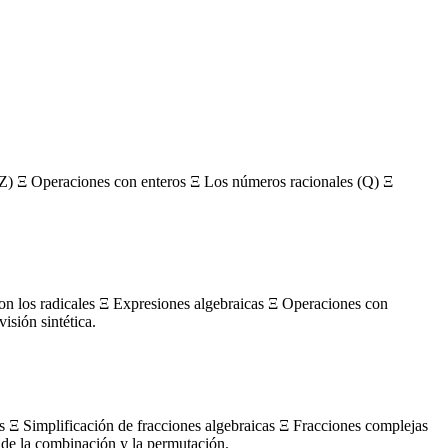
Z) Ξ Operaciones con enteros Ξ Los números racionales (Q) Ξ
con los radicales Ξ Expresiones algebraicas Ξ Operaciones con
sión sintética.
s Ξ Simplificación de fracciones algebraicas Ξ Fracciones complejas
de la combinación y la permutación.