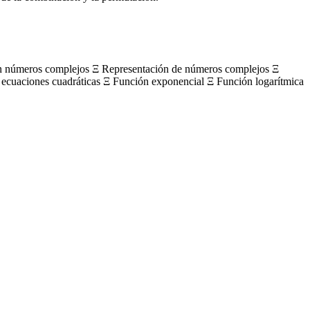
on números complejos Ξ Representación de números complejos Ξ
 ecuaciones cuadráticas Ξ Función exponencial Ξ Función logarítmica