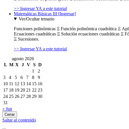
>> Ingresar YA a este tutorial
Matemáticas Básicas III [Ingresar]
Ver/Ocultar temario
Funciones polinómicas Ξ Función polinómica cuadrática Ξ Ap
Ecuaciones cuadráticas Ξ Solución ecuaciones cuadráticas Ξ F
Ξ Sucesiones.
>> Ingresar YA a este tutorial
agosto 2026
L
M
X
J
V
S
D
1
2
3
4
5
6
7
8
9
10
11
12
13
14
15
16
17
18
19
20
21
22
23
24
25
26
27
28
29
30
31
« Jun
Cerrar
Saltar al contenido