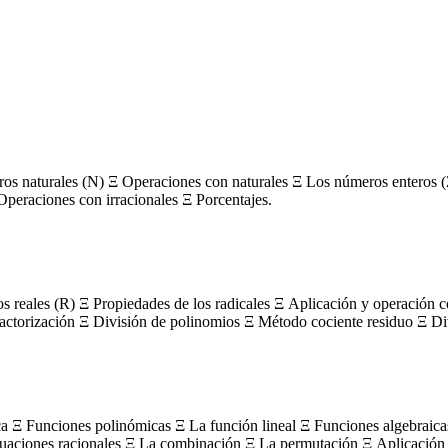
s naturales (N) Ξ Operaciones con naturales Ξ Los números enteros (
Operaciones con irracionales Ξ Porcentajes.
os reales (R) Ξ Propiedades de los radicales Ξ Aplicación y operación 
actorización Ξ División de polinomios Ξ Método cociente residuo Ξ Divi
ca Ξ Funciones polinómicas Ξ La función lineal Ξ Funciones algebraica
uaciones racionales Ξ La combinación Ξ La permutación Ξ Aplicación 