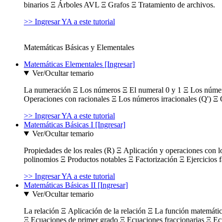
binarios Ξ Árboles AVL Ξ Grafos Ξ Tratamiento de archivos.
>> Ingresar YA a este tutorial
Matemáticas Básicas y Elementales
Matemáticas Elementales [Ingresar]
Ver/Ocultar temario
La numeración Ξ Los números Ξ El numeral 0 y 1 Ξ Los número
Operaciones con racionales Ξ Los números irracionales (Q') Ξ 
>> Ingresar YA a este tutorial
Matemáticas Básicas I [Ingresar]
Ver/Ocultar temario
Propiedades de los reales (R) Ξ Aplicación y operaciones con l
polinomios Ξ Productos notables Ξ Factorización Ξ Ejercicios f
>> Ingresar YA a este tutorial
Matemáticas Básicas II [Ingresar]
Ver/Ocultar temario
La relación Ξ Aplicación de la relación Ξ La función matemáti
Ξ Ecuaciones de primer grado Ξ Ecuaciones fraccionarias Ξ Ec