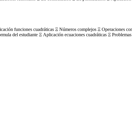
licación funciones cuadráticas Ξ Números complejos Ξ Operaciones c
órmula del estudiante Ξ Aplicación ecuaciones cuadráticas Ξ Problemas