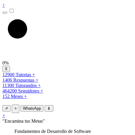
↑
0%
12900 Tutorias +
1406 Respuestas +
11300 Tutorandos +
464200 Seguidores +
152 Meses +
⇗
⭐
WhatsApp
📱
×
"Encamina tus Metas"
Fundamentos de Desarrollo de Software