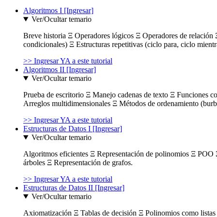
Algoritmos I [Ingresar]
Ver/Ocultar temario
Breve historia Ξ Operadores lógicos Ξ Operadores de relación Ξ
condicionales) Ξ Estructuras repetitivas (ciclo para, ciclo mient
>> Ingresar YA a este tutorial
Algoritmos II [Ingresar]
Ver/Ocultar temario
Prueba de escritorio Ξ Manejo cadenas de texto Ξ Funciones c
Arreglos multidimensionales Ξ Métodos de ordenamiento (burbuja
>> Ingresar YA a este tutorial
Estructuras de Datos I [Ingresar]
Ver/Ocultar temario
Algoritmos eficientes Ξ Representación de polinomios Ξ POO 
árboles Ξ Representación de grafos.
>> Ingresar YA a este tutorial
Estructuras de Datos II [Ingresar]
Ver/Ocultar temario
Axiomatización Ξ Tablas de decisión Ξ Polinomios como listas l