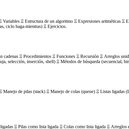
 Variables Ξ Estructura de un algoritmo Ξ Expresiones aritméticas Ξ E
ras, ciclo haga-mientras) Ξ Ejercicios.
on cadenas Ξ Procedimientos Ξ Funciones Ξ Recursión Ξ Arreglos unidi
, selección, inserción, shell) Ξ Métodos de búsqueda (secuencial, bin
Ξ Manejo de pilas (stack) Ξ Manejo de colas (queue) Ξ Listas ligada
igadas Ξ Pilas como lista ligada Ξ Colas como lista ligada Ξ Arreglos 