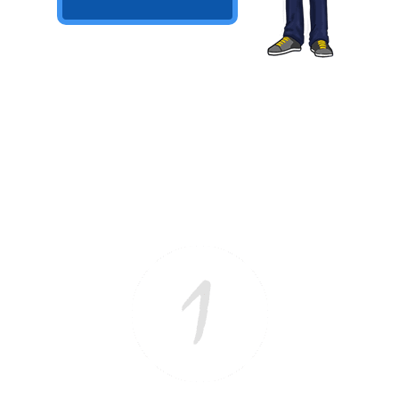
Ver/Ocultar temario
Propiedades de los reales (R) Ξ
Aplicación y operaciones con los
reales (R) Ξ Propiedades de los
radicales Ξ Aplicación y operación
con los radicales Ξ Expresiones
algebraicas Ξ Operaciones con
polinomios Ξ Productos notables Ξ
Factorización Ξ Ejercicios
factorización Ξ División de
polinomios Ξ Método cociente
residuo Ξ División sintética.
>> Ingresar YA a este tutorial