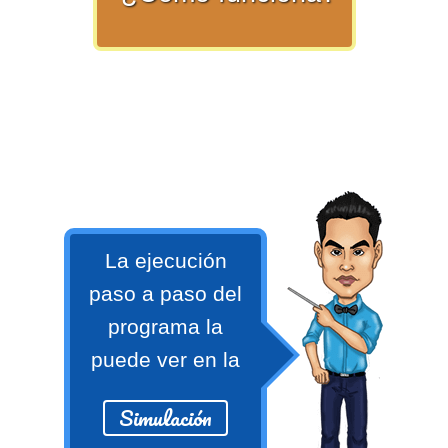
numeral 0 y 1 Ξ Los números
naturales (N) Ξ Operaciones con
naturales Ξ Los números enteros (Z)
Ξ Operaciones con enteros Ξ Los
números racionales (Q) Ξ
Operaciones con racionales Ξ Los
números irracionales (Q') Ξ
Operaciones con irracionales Ξ
Porcentajes.
La ejecución
paso a paso del
>> Ingresar YA a este tutorial
programa la
puede ver en la
Matemáticas Básicas I
[Ingresar]
Simulación