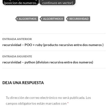
(posicion de numeros…
continuos en vector)
ALGORITMOS
ALGORITMOS II
RECURSIVIDAD
Navegación
ENTRADA ANTERIOR
de
recursividad – POO + ruby (producto recursivo entre dos numeros )
entradas
ENTRADA SIGUIENTE
recursividad – python (division recursiva entre dos numeros)
DEJA UNA RESPUESTA
Tu dirección de correo electrónico no será publicada.
Los
campos obligatorios están marcados con
*