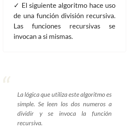
El siguiente algoritmo hace uso
>> Ingresar YA a este tutorial
de una función división recursiva.
Las funciones recursivas se
Estructuras de Datos I
invocan a si mismas.
[Ingresar]
Ver/Ocultar temario
Algoritmos eficientes Ξ
Representación de polinomios Ξ
POO Ξ Manejo de pilas (stack) Ξ
Manejo de colas (queue) Ξ Listas
La lógica que utiliza este algoritmo es
ligadas (LSL, LSLC, LDL, LDLC) Ξ
simple. Se leen los dos numeros a
Matrices dispersas Ξ
dividir y se invoca la función
Representación de árboles Ξ
Representación de grafos.
recursiva.