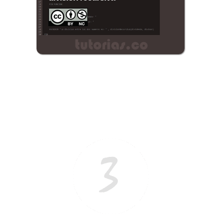
Ξ Solución ecuaciones cuadráticas
Ξ Fórmula del estudiante Ξ
Aplicación ecuaciones cuadráticas Ξ
Problemas ecuaciones cuadráticas
Ξ Función exponencial Ξ Función
logarítmica Ξ Sucesiones.
>> Ingresar YA a este tutorial