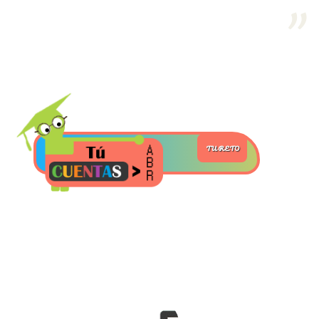
>> Ingresar YA a este tutorial
Estructuras de Datos II
[Ingresar]
Ver/Ocultar temario
TU RETO
Axiomatización Ξ Tablas de decisión
Ξ Polinomios como listas ligadas Ξ
Pilas como lista ligada Ξ Colas
como lista ligada Ξ Arreglos en
memoria Ξ Matrices dispersas en
vector y lista ligada Ξ Árboles
binarios Ξ Árboles AVL Ξ Grafos Ξ
Tratamiento de archivos.