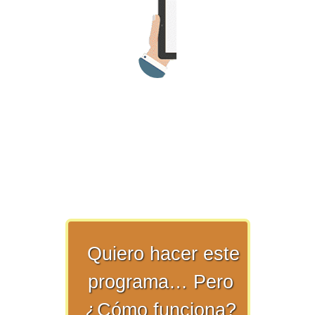
>> Ingresar YA a este tutorial
Matemáticas Básicas y
Elementales
Matemáticas
Elementales [Ingresar]
Quiero hacer este
Ver/Ocultar temario
programa… Pero
¿Cómo funciona?
La numeración Ξ Los números Ξ El