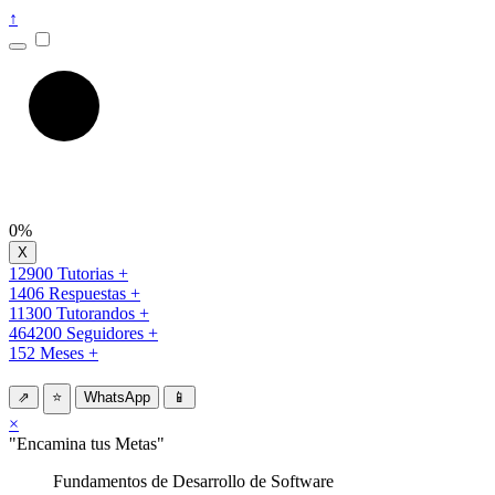
↑
0%
12900 Tutorias +
1406 Respuestas +
11300 Tutorandos +
464200 Seguidores +
152 Meses +
⇗
⭐
WhatsApp
📱
×
"Encamina tus Metas"
Fundamentos de Desarrollo de Software