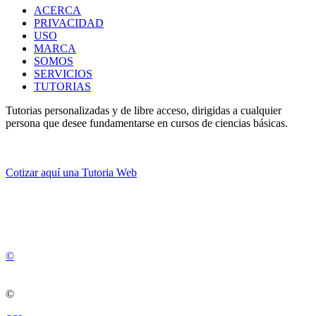
ACERCA
PRIVACIDAD
USO
MARCA
SOMOS
SERVICIOS
TUTORIAS
Tutorias personalizadas y de libre acceso, dirigidas a cualquier
persona que desee fundamentarse en cursos de ciencias básicas.
Cotizar aquí una Tutoria Web
💚
© 2012 -
2
0
2
5
©
©