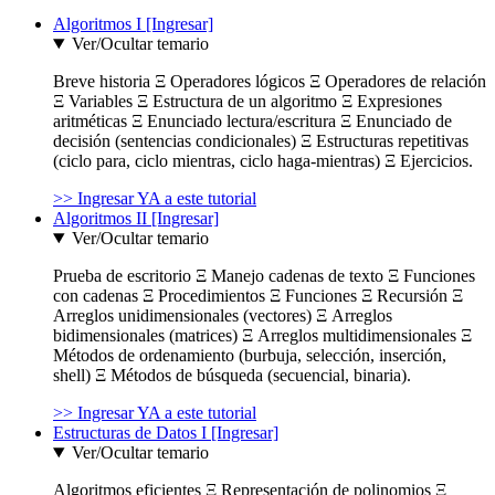
Algoritmos I [Ingresar]
Ver/Ocultar temario
Breve historia Ξ Operadores lógicos Ξ Operadores de relación
Ξ Variables Ξ Estructura de un algoritmo Ξ Expresiones
aritméticas Ξ Enunciado lectura/escritura Ξ Enunciado de
decisión (sentencias condicionales) Ξ Estructuras repetitivas
(ciclo para, ciclo mientras, ciclo haga-mientras) Ξ Ejercicios.
>> Ingresar YA a este tutorial
Algoritmos II [Ingresar]
Ver/Ocultar temario
Prueba de escritorio Ξ Manejo cadenas de texto Ξ Funciones
con cadenas Ξ Procedimientos Ξ Funciones Ξ Recursión Ξ
Arreglos unidimensionales (vectores) Ξ Arreglos
bidimensionales (matrices) Ξ Arreglos multidimensionales Ξ
Métodos de ordenamiento (burbuja, selección, inserción,
shell) Ξ Métodos de búsqueda (secuencial, binaria).
>> Ingresar YA a este tutorial
Estructuras de Datos I [Ingresar]
Ver/Ocultar temario
Algoritmos eficientes Ξ Representación de polinomios Ξ