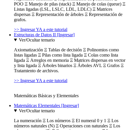
POO Ξ Manejo de pilas (stack) Ξ Manejo de colas (queue) Ξ
Listas ligadas (LSL, LSLC, LDL, LDLC) Ξ Matrices
dispersas Ξ Representación de árboles Ξ Representación de
grafos.
>> Ingresar YA a este tutorial
Estructuras de Datos II [Ingresar]
Ver/Ocultar temario
Axiomatización Ξ Tablas de decisión Ξ Polinomios como
listas ligadas Ξ Pilas como lista ligada Ξ Colas como lista
ligada Ξ Arreglos en memoria Ξ Matrices dispersas en vector
y lista ligada Ξ Árboles binarios Ξ Árboles AVL Ξ Grafos Ξ
Tratamiento de archivos.
>> Ingresar YA a este tutorial
Matemáticas Básicas y Elementales
Matemáticas Elementales [Ingresar]
Ver/Ocultar temario
La numeración Ξ Los números Ξ El numeral 0 y 1 Ξ Los
números naturales (N) Ξ Operaciones con naturales Ξ Los