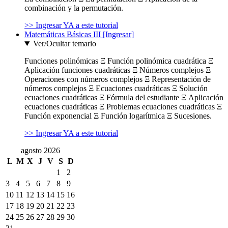
combinación y la permutación.
>> Ingresar YA a este tutorial
Matemáticas Básicas III [Ingresar]
Ver/Ocultar temario
Funciones polinómicas Ξ Función polinómica cuadrática Ξ
Aplicación funciones cuadráticas Ξ Números complejos Ξ
Operaciones con números complejos Ξ Representación de
números complejos Ξ Ecuaciones cuadráticas Ξ Solución
ecuaciones cuadráticas Ξ Fórmula del estudiante Ξ Aplicación
ecuaciones cuadráticas Ξ Problemas ecuaciones cuadráticas Ξ
Función exponencial Ξ Función logarítmica Ξ Sucesiones.
>> Ingresar YA a este tutorial
agosto 2026
L
M
X
J
V
S
D
1
2
3
4
5
6
7
8
9
10
11
12
13
14
15
16
17
18
19
20
21
22
23
24
25
26
27
28
29
30