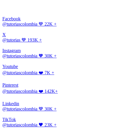
Facebook
@tutoriascolombia
💙 22K +
X
@tutorias
💙 193K +
Instagram
@tutoriascolombia
🧡 30K +
Youtube
@tutoriascolombia
❤️ 7K +
Pinterest
@tutoriascolombia
❤️ 142K+
Linkedin
@tutoriascolombia
💙 30K +
TikTok
@tutoriascolombia
🖤 23K +