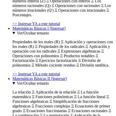
números enteros (Z) Ξ Operaciones con enteros Ξ Los
números racionales (Q) Ξ Operaciones con racionales Ξ Los
números irracionales (Q') Ξ Operaciones con irracionales Ξ
Porcentajes.
>> Ingresar YA a este tutorial
Matemáticas Básicas I [Ingresar]
Ver/Ocultar temario
Propiedades de los reales (R) Ξ Aplicación y operaciones con
los reales (R) Ξ Propiedades de los radicales Ξ Aplicación y
operación con los radicales Ξ Expresiones algebraicas Ξ
Operaciones con polinomios Ξ Productos notables Ξ
Factorización Ξ Ejercicios factorización Ξ División de
polinomios Ξ Método cociente residuo Ξ División sintética.
>> Ingresar YA a este tutorial
Matemáticas Básicas II [Ingresar]
Ver/Ocultar temario
La relación Ξ Aplicación de la relación Ξ La función
matemática Ξ Funciones polinómicas Ξ La función lineal Ξ
Funciones algebraicas Ξ Simplificación de fracciones
algebraicas Ξ Fracciones complejas Ξ Ecuaciones de primer
grado Ξ Ecuaciones fraccionarias Ξ Ecuaciones racionales Ξ
La combinación Ξ La permutación Ξ Aplicación de la