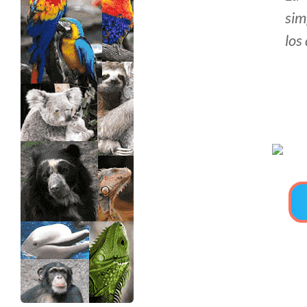
sim
>> Ingresar YA a este tutorial
los
Estructuras de Datos II
[Ingresar]
Ver/Ocultar temario
Axiomatización Ξ Tablas de decisión
Ξ Polinomios como listas ligadas Ξ
Pilas como lista ligada Ξ Colas
como lista ligada Ξ Arreglos en
memoria Ξ Matrices dispersas en
vector y lista ligada Ξ Árboles
binarios Ξ Árboles AVL Ξ Grafos Ξ
Tratamiento de archivos.