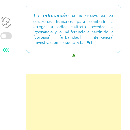
La educación
es la crianza de los
corazones humanos para combatir la
arrogancia, odio, maltrato, necedad, la
ignorancia y la indiferencia a partir de la
[cortesía] [urbanidad] [inteligencia]
[investigación] [respeto] y [am♥r]
0%
👁