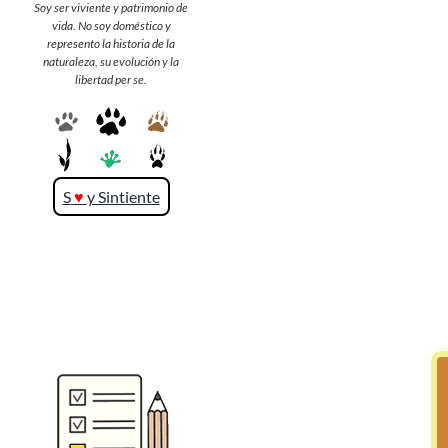
Soy ser viviente y patrimonio de
vida. No soy doméstico y
represento la historia de la
>> Ingresar YA a este tutorial
naturaleza, su evolución y la
libertad per se.
S
♥
y Sintiente
Matemáticas Básicas y
Elementales
Matemáticas
Elementales [Ingresar]
Ver/Ocultar temario
La numeración Ξ Los números Ξ El