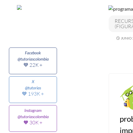
Algoritmos I [Ingresar]
RECURS
(FIGUR
Ver/Ocultar temario
JUNIO 
Breve historia Ξ Operadores lógicos
Ξ Operadores de relación Ξ
Facebook
Variables Ξ Estructura de un
@tutoriascolombia
algoritmo Ξ Expresiones aritméticas
💙 22K +
Ξ Enunciado lectura/escritura Ξ
Enunciado de decisión (sentencias
X
@tutorias
condicionales) Ξ Estructuras
💙 193K +
repetitivas (ciclo para, ciclo mientras,
ciclo haga-mientras) Ξ Ejercicios.
Instagram
pro
@tutoriascolombia
🧡 30K +
>> Ingresar YA a este tutorial
imp