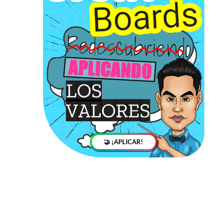
🤝 ¡APLICAR!