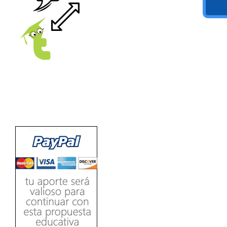
Ver/Ocultar temario
Propiedades de los reales (R) Ξ
Aplicación y operaciones con los
reales (R) Ξ Propiedades de los
radicales Ξ Aplicación y operación
LEE
con los radicales Ξ Expresiones
algebraicas Ξ Operaciones con
polinomios Ξ Productos notables Ξ
Factorización Ξ Ejercicios
factorización Ξ División de
polinomios Ξ Método cociente
residuo Ξ División sintética.
>> Ingresar YA a este tutorial