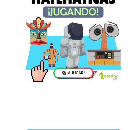
🚀 ¡A JUGAR!