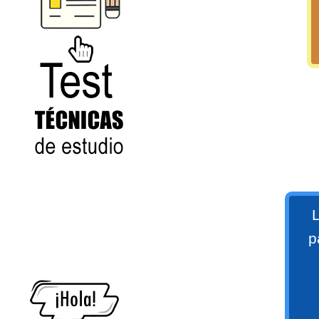
numeral 0 y 1 Ξ Los números
naturales (N) Ξ Operaciones con
naturales Ξ Los números enteros (Z)
Ξ Operaciones con enteros Ξ Los
números racionales (Q) Ξ
Operaciones con racionales Ξ Los
números irracionales (Q') Ξ
Operaciones con irracionales Ξ
Test
Porcentajes.
L
>> Ingresar YA a este tutorial
p
Matemáticas Básicas I
[Ingresar]