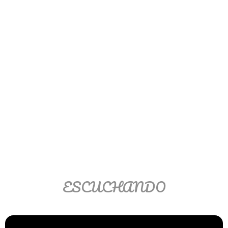
>> Ingresar YA a este tutorial
Matemáticas Básicas
III [Ingresar]
Ver/Ocultar temario
Funciones polinómicas Ξ Función
polinómica cuadrática Ξ Aplicación
funciones cuadráticas Ξ Números
complejos Ξ Operaciones con
ESCUCHANDO
números complejos Ξ
Representación de números
complejos Ξ Ecuaciones cuadráticas