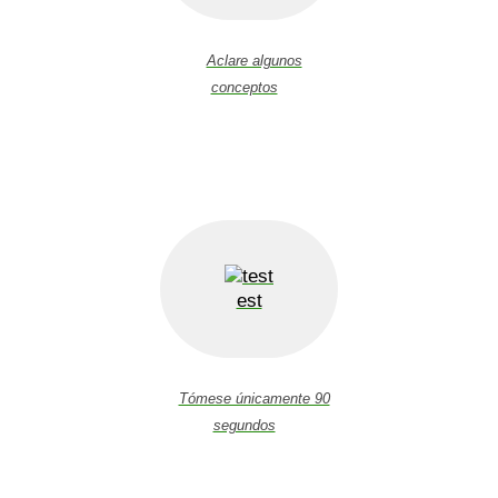
Aclare algunos
conceptos
est
Tómese únicamente 90
segundos