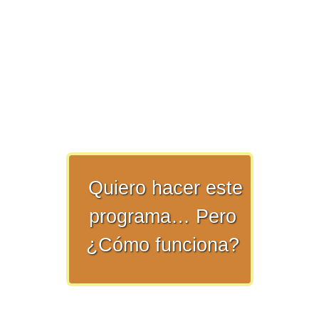
Ver/Ocultar temario
Propiedades de los reales (R) Ξ
Aplicación y operaciones con los
reales (R) Ξ Propiedades de los
radicales Ξ Aplicación y operación
con los radicales Ξ Expresiones
algebraicas Ξ Operaciones con
polinomios Ξ Productos notables Ξ
Factorización Ξ Ejercicios
Quiero hacer este
factorización Ξ División de
programa… Pero
polinomios Ξ Método cociente
residuo Ξ División sintética.
¿Cómo funciona?
>> Ingresar YA a este tutorial