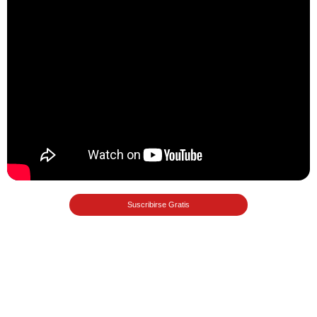
Ξ Solución ecuaciones cuadráticas
Ξ Fórmula del estudiante Ξ
Aplicación ecuaciones cuadráticas Ξ
Problemas ecuaciones cuadráticas
Ξ Función exponencial Ξ Función
logarítmica Ξ Sucesiones.
>> Ingresar YA a este tutorial
Suscribirse Gratis