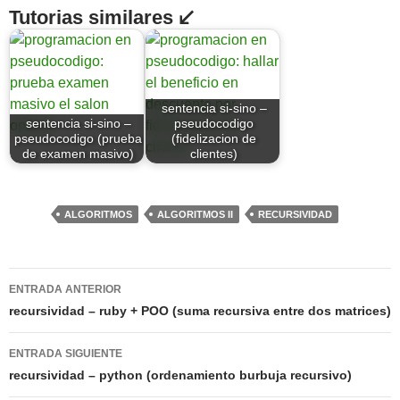
Tutorias similares ↙
sentencia si-sino –
sentencia si-sino –
pseudocodigo
pseudocodigo (prueba
(fidelizacion de
de examen masivo)
clientes)
ALGORITMOS
ALGORITMOS II
RECURSIVIDAD
Navegación
ENTRADA ANTERIOR
de
recursividad – ruby + POO (suma recursiva entre dos matrices)
entradas
ENTRADA SIGUIENTE
recursividad – python (ordenamiento burbuja recursivo)