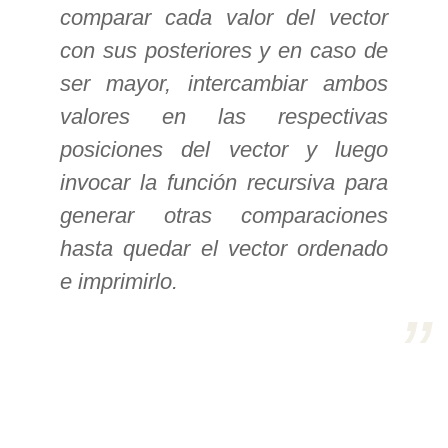
comparar cada valor del vector
>> Ingresar YA a este tutorial
con sus posteriores y en caso de
ser mayor, intercambiar ambos
Estructuras de Datos I
valores en las respectivas
[Ingresar]
posiciones del vector y luego
invocar la función recursiva para
Ver/Ocultar temario
generar otras comparaciones
Algoritmos eficientes Ξ
hasta quedar el vector ordenado
Representación de polinomios Ξ
e imprimirlo.
POO Ξ Manejo de pilas (stack) Ξ
Manejo de colas (queue) Ξ Listas
ligadas (LSL, LSLC, LDL, LDLC) Ξ
Matrices dispersas Ξ
Representación de árboles Ξ
Representación de grafos.