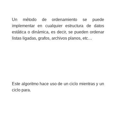
>> Ingresar YA a este tutorial
Un método de ordenamiento se puede
implementar en cualquier estructura de datos
estática o dinámica, es decir, se pueden ordenar
listas ligadas, grafos, archivos planos, etc…
Matemáticas Básicas y
Elementales
Matemáticas
Este algoritmo hace uso de un ciclo mientras y un
Elementales [Ingresar]
ciclo para.
Ver/Ocultar temario
La numeración Ξ Los números Ξ El