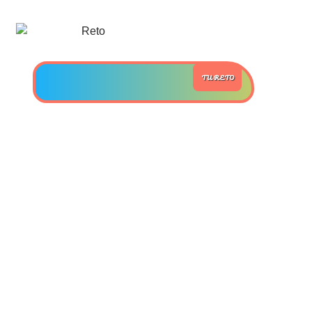
numeral 0 y 1 Ξ Los números
naturales (N) Ξ Operaciones con
naturales Ξ Los números enteros (Z)
Ξ Operaciones con enteros Ξ Los
TU RETO
números racionales (Q) Ξ
Operaciones con racionales Ξ Los
números irracionales (Q') Ξ
Operaciones con irracionales Ξ
Porcentajes.
>> Ingresar YA a este tutorial
Matemáticas Básicas I
[Ingresar]