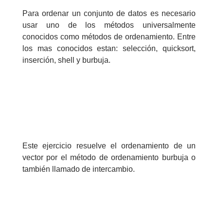
Para ordenar un conjunto de datos es necesario
>> Ingresar YA a este tutorial
usar uno de los métodos universalmente
conocidos como métodos de ordenamiento. Entre
los mas conocidos estan: selección, quicksort,
Estructuras de Datos II
inserción, shell y burbuja.
[Ingresar]
Ver/Ocultar temario
Axiomatización Ξ Tablas de decisión
Ξ Polinomios como listas ligadas Ξ
Pilas como lista ligada Ξ Colas
Este ejercicio resuelve el ordenamiento de un
como lista ligada Ξ Arreglos en
vector por el método de ordenamiento burbuja o
memoria Ξ Matrices dispersas en
también llamado de intercambio.
vector y lista ligada Ξ Árboles
binarios Ξ Árboles AVL Ξ Grafos Ξ
Tratamiento de archivos.