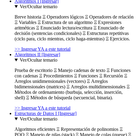
Algoritmos I [Ingresar]
Ver/Ocultar temario
Breve historia Ξ Operadores lógicos Ξ Operadores de relación
Ξ Variables Ξ Estructura de un algoritmo Ξ Expresiones
aritméticas Ξ Enunciado lectura/escritura Ξ Enunciado de
decisión (sentencias condicionales) Ξ Estructuras repetitivas
(ciclo para, ciclo mientras, ciclo haga-mientras) Ξ Ejercicios.
>> Ingresar YA a este tutorial
Algoritmos II [Ingresar]
Ver/Ocultar temario
Prueba de escritorio Ξ Manejo cadenas de texto Ξ Funciones
con cadenas Ξ Procedimientos Ξ Funciones Ξ Recursión Ξ
Arreglos unidimensionales (vectores) Ξ Arreglos
bidimensionales (matrices) Ξ Arreglos multidimensionales Ξ
Métodos de ordenamiento (burbuja, selección, inserción,
shell) Ξ Métodos de búsqueda (secuencial, binaria).
>> Ingresar YA a este tutorial
Estructuras de Datos I [Ingresar]
Ver/Ocultar temario
Algoritmos eficientes Ξ Representación de polinomios Ξ
POO Ξ Manejo de pilas (stack) Ξ Manejo de colas (queue) Ξ