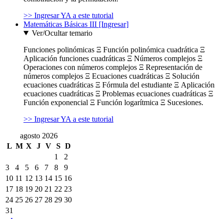
>> Ingresar YA a este tutorial
Matemáticas Básicas III [Ingresar]
Ver/Ocultar temario
Funciones polinómicas Ξ Función polinómica cuadrática Ξ
Aplicación funciones cuadráticas Ξ Números complejos Ξ
Operaciones con números complejos Ξ Representación de
números complejos Ξ Ecuaciones cuadráticas Ξ Solución
ecuaciones cuadráticas Ξ Fórmula del estudiante Ξ Aplicación
ecuaciones cuadráticas Ξ Problemas ecuaciones cuadráticas Ξ
Función exponencial Ξ Función logarítmica Ξ Sucesiones.
>> Ingresar YA a este tutorial
agosto 2026
L
M
X
J
V
S
D
1
2
3
4
5
6
7
8
9
10
11
12
13
14
15
16
17
18
19
20
21
22
23
24
25
26
27
28
29
30
31