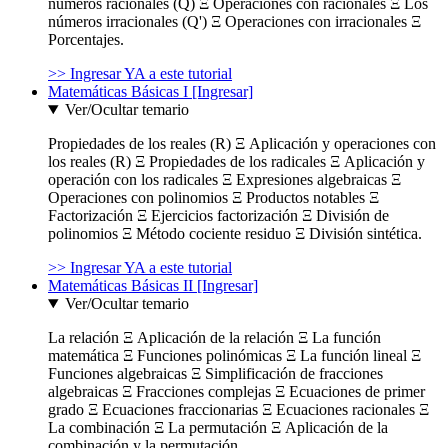
números racionales (Q) Ξ Operaciones con racionales Ξ Los
números irracionales (Q') Ξ Operaciones con irracionales Ξ
Porcentajes.
>> Ingresar YA a este tutorial
Matemáticas Básicas I [Ingresar]
Ver/Ocultar temario
Propiedades de los reales (R) Ξ Aplicación y operaciones con
los reales (R) Ξ Propiedades de los radicales Ξ Aplicación y
operación con los radicales Ξ Expresiones algebraicas Ξ
Operaciones con polinomios Ξ Productos notables Ξ
Factorización Ξ Ejercicios factorización Ξ División de
polinomios Ξ Método cociente residuo Ξ División sintética.
>> Ingresar YA a este tutorial
Matemáticas Básicas II [Ingresar]
Ver/Ocultar temario
La relación Ξ Aplicación de la relación Ξ La función
matemática Ξ Funciones polinómicas Ξ La función lineal Ξ
Funciones algebraicas Ξ Simplificación de fracciones
algebraicas Ξ Fracciones complejas Ξ Ecuaciones de primer
grado Ξ Ecuaciones fraccionarias Ξ Ecuaciones racionales Ξ
La combinación Ξ La permutación Ξ Aplicación de la
combinación y la permutación.