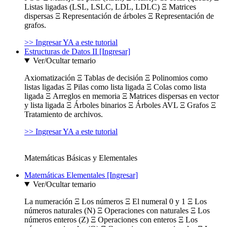
Listas ligadas (LSL, LSLC, LDL, LDLC) Ξ Matrices
dispersas Ξ Representación de árboles Ξ Representación de
grafos.
>> Ingresar YA a este tutorial
Estructuras de Datos II [Ingresar]
Ver/Ocultar temario
Axiomatización Ξ Tablas de decisión Ξ Polinomios como
listas ligadas Ξ Pilas como lista ligada Ξ Colas como lista
ligada Ξ Arreglos en memoria Ξ Matrices dispersas en vector
y lista ligada Ξ Árboles binarios Ξ Árboles AVL Ξ Grafos Ξ
Tratamiento de archivos.
>> Ingresar YA a este tutorial
Matemáticas Básicas y Elementales
Matemáticas Elementales [Ingresar]
Ver/Ocultar temario
La numeración Ξ Los números Ξ El numeral 0 y 1 Ξ Los
números naturales (N) Ξ Operaciones con naturales Ξ Los
números enteros (Z) Ξ Operaciones con enteros Ξ Los