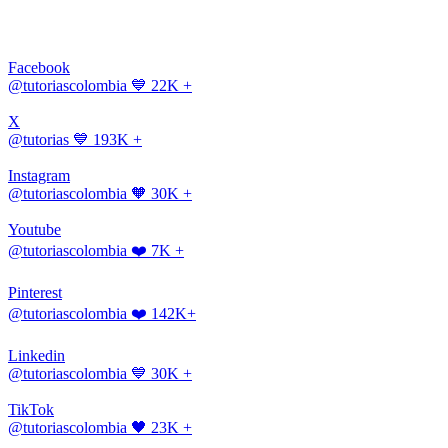
Facebook
@tutoriascolombia
💙 22K +
X
@tutorias
💙 193K +
Instagram
@tutoriascolombia
🧡 30K +
Youtube
@tutoriascolombia
❤️ 7K +
Pinterest
@tutoriascolombia
❤️ 142K+
Linkedin
@tutoriascolombia
💙 30K +
TikTok
@tutoriascolombia
🖤 23K +