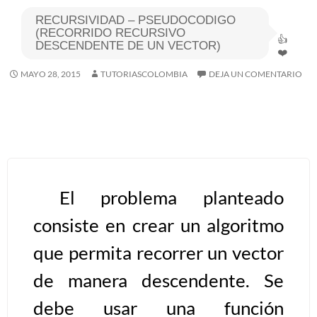
RECURSIVIDAD – PSEUDOCODIGO
Algoritmos I [Ingresar]
(RECORRIDO RECURSIVO
DESCENDENTE DE UN VECTOR)
Ver/Ocultar temario
MAYO 28, 2015
TUTORIASCOLOMBIA
DEJA UN COMENTARIO
Breve historia Ξ Operadores lógicos
Ξ Operadores de relación Ξ
Variables Ξ Estructura de un
algoritmo Ξ Expresiones aritméticas
Ξ Enunciado lectura/escritura Ξ
Enunciado de decisión (sentencias
El problema planteado
condicionales) Ξ Estructuras
consiste en crear un algoritmo
repetitivas (ciclo para, ciclo mientras,
que permita recorrer un vector
ciclo haga-mientras) Ξ Ejercicios.
de manera descendente. Se
>> Ingresar YA a este tutorial
debe usar una función