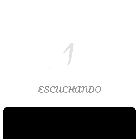
Ver/Ocultar temario
Propiedades de los reales (R) Ξ
Aplicación y operaciones con los
reales (R) Ξ Propiedades de los
radicales Ξ Aplicación y operación
con los radicales Ξ Expresiones
algebraicas Ξ Operaciones con
polinomios Ξ Productos notables Ξ
Factorización Ξ Ejercicios
factorización Ξ División de
ESCUCHANDO
polinomios Ξ Método cociente
residuo Ξ División sintética.
>> Ingresar YA a este tutorial