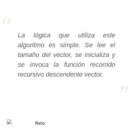
>> Ingresar YA a este tutorial
Estructuras de Datos I
La lógica que utiliza este
[Ingresar]
algoritmo es simple. Se lee el
tamaño del vector, se inicializa y
Ver/Ocultar temario
se invoca la función recorrido
Algoritmos eficientes Ξ
recursivo descendente vector.
Representación de polinomios Ξ
POO Ξ Manejo de pilas (stack) Ξ
Manejo de colas (queue) Ξ Listas
ligadas (LSL, LSLC, LDL, LDLC) Ξ
Matrices dispersas Ξ
Representación de árboles Ξ
Representación de grafos.