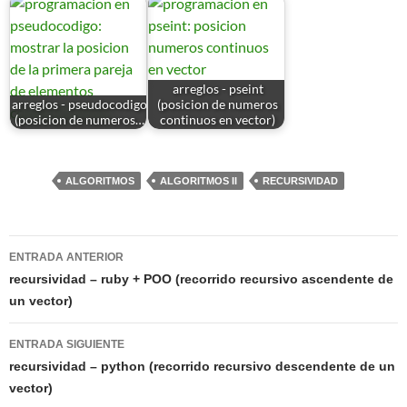
arreglos - pseint
arreglos - pseudocodigo
(posicion de numeros
(posicion de numeros…
continuos en vector)
ALGORITMOS
ALGORITMOS II
RECURSIVIDAD
Navegación
ENTRADA ANTERIOR
de
recursividad – ruby + POO (recorrido recursivo ascendente de
un vector)
entradas
ENTRADA SIGUIENTE
recursividad – python (recorrido recursivo descendente de un
vector)