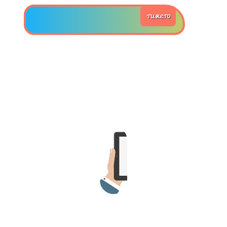
TU RETO
>> Ingresar YA a este tutorial
Estructuras de Datos II
[Ingresar]
Ver/Ocultar temario
Axiomatización Ξ Tablas de decisión
Ξ Polinomios como listas ligadas Ξ
Pilas como lista ligada Ξ Colas
como lista ligada Ξ Arreglos en
memoria Ξ Matrices dispersas en
vector y lista ligada Ξ Árboles
binarios Ξ Árboles AVL Ξ Grafos Ξ
Tratamiento de archivos.