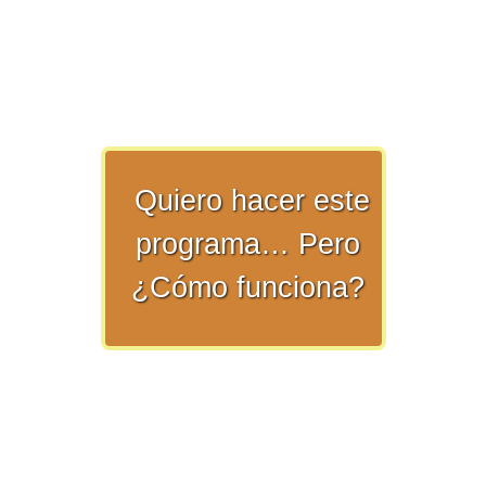
>> Ingresar YA a este tutorial
Quiero hacer este
Matemáticas Básicas y
programa… Pero
Elementales
¿Cómo funciona?
Matemáticas
Elementales [Ingresar]
Ver/Ocultar temario
La numeración Ξ Los números Ξ El