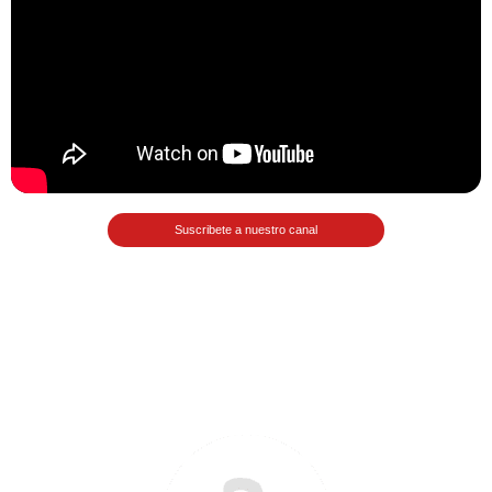
Matemáticas Básicas II
[Ingresar]
Ver/Ocultar temario
La relación Ξ Aplicación de la
relación Ξ La función matemática Ξ
Funciones polinómicas Ξ La función
Suscribete a nuestro canal
lineal Ξ Funciones algebraicas Ξ
Simplificación de fracciones
algebraicas Ξ Fracciones complejas
Ξ Ecuaciones de primer grado Ξ
Ecuaciones fraccionarias Ξ
Ecuaciones racionales Ξ La
combinación Ξ La permutación Ξ
Aplicación de la combinación y la
permutación.