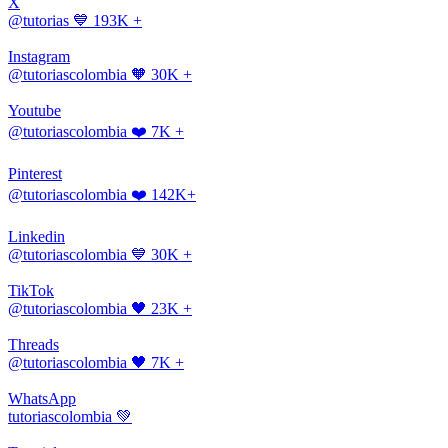
X
@tutorias
💙 193K +
Instagram
@tutoriascolombia
🧡 30K +
Youtube
@tutoriascolombia
❤️ 7K +
Pinterest
@tutoriascolombia
❤️ 142K+
Linkedin
@tutoriascolombia
💙 30K +
TikTok
@tutoriascolombia
🖤 23K +
Threads
@tutoriascolombia
🖤 7K +
WhatsApp
tutoriascolombia
💚