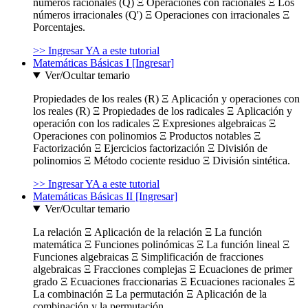
números racionales (Q) Ξ Operaciones con racionales Ξ Los
números irracionales (Q') Ξ Operaciones con irracionales Ξ
Porcentajes.
>> Ingresar YA a este tutorial
Matemáticas Básicas I [Ingresar]
Ver/Ocultar temario
Propiedades de los reales (R) Ξ Aplicación y operaciones con
los reales (R) Ξ Propiedades de los radicales Ξ Aplicación y
operación con los radicales Ξ Expresiones algebraicas Ξ
Operaciones con polinomios Ξ Productos notables Ξ
Factorización Ξ Ejercicios factorización Ξ División de
polinomios Ξ Método cociente residuo Ξ División sintética.
>> Ingresar YA a este tutorial
Matemáticas Básicas II [Ingresar]
Ver/Ocultar temario
La relación Ξ Aplicación de la relación Ξ La función
matemática Ξ Funciones polinómicas Ξ La función lineal Ξ
Funciones algebraicas Ξ Simplificación de fracciones
algebraicas Ξ Fracciones complejas Ξ Ecuaciones de primer
grado Ξ Ecuaciones fraccionarias Ξ Ecuaciones racionales Ξ
La combinación Ξ La permutación Ξ Aplicación de la
combinación y la permutación.