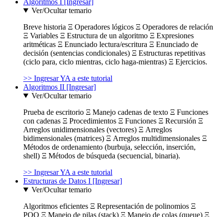
Algoritmos I [Ingresar]
Ver/Ocultar temario
Breve historia Ξ Operadores lógicos Ξ Operadores de relación
Ξ Variables Ξ Estructura de un algoritmo Ξ Expresiones
aritméticas Ξ Enunciado lectura/escritura Ξ Enunciado de
decisión (sentencias condicionales) Ξ Estructuras repetitivas
(ciclo para, ciclo mientras, ciclo haga-mientras) Ξ Ejercicios.
>> Ingresar YA a este tutorial
Algoritmos II [Ingresar]
Ver/Ocultar temario
Prueba de escritorio Ξ Manejo cadenas de texto Ξ Funciones
con cadenas Ξ Procedimientos Ξ Funciones Ξ Recursión Ξ
Arreglos unidimensionales (vectores) Ξ Arreglos
bidimensionales (matrices) Ξ Arreglos multidimensionales Ξ
Métodos de ordenamiento (burbuja, selección, inserción,
shell) Ξ Métodos de búsqueda (secuencial, binaria).
>> Ingresar YA a este tutorial
Estructuras de Datos I [Ingresar]
Ver/Ocultar temario
Algoritmos eficientes Ξ Representación de polinomios Ξ
POO Ξ Manejo de pilas (stack) Ξ Manejo de colas (queue) Ξ