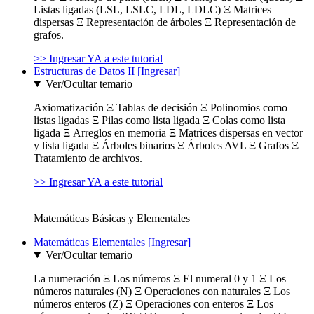
Listas ligadas (LSL, LSLC, LDL, LDLC) Ξ Matrices
dispersas Ξ Representación de árboles Ξ Representación de
grafos.
>> Ingresar YA a este tutorial
Estructuras de Datos II [Ingresar]
Ver/Ocultar temario
Axiomatización Ξ Tablas de decisión Ξ Polinomios como
listas ligadas Ξ Pilas como lista ligada Ξ Colas como lista
ligada Ξ Arreglos en memoria Ξ Matrices dispersas en vector
y lista ligada Ξ Árboles binarios Ξ Árboles AVL Ξ Grafos Ξ
Tratamiento de archivos.
>> Ingresar YA a este tutorial
Matemáticas Básicas y Elementales
Matemáticas Elementales [Ingresar]
Ver/Ocultar temario
La numeración Ξ Los números Ξ El numeral 0 y 1 Ξ Los
números naturales (N) Ξ Operaciones con naturales Ξ Los
números enteros (Z) Ξ Operaciones con enteros Ξ Los