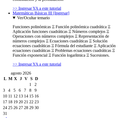
>> Ingresar YA a este tutorial
Matemáticas Básicas III [Ingresar]
Ver/Ocultar temario
Funciones polinómicas Ξ Función polinómica cuadrática Ξ
Aplicación funciones cuadráticas Ξ Números complejos Ξ
Operaciones con números complejos Ξ Representación de
números complejos Ξ Ecuaciones cuadráticas Ξ Solución
ecuaciones cuadráticas Ξ Fórmula del estudiante Ξ Aplicación
ecuaciones cuadráticas Ξ Problemas ecuaciones cuadráticas Ξ
Función exponencial Ξ Función logarítmica Ξ Sucesiones.
>> Ingresar YA a este tutorial
agosto 2026
L
M
X
J
V
S
D
1
2
3
4
5
6
7
8
9
10
11
12
13
14
15
16
17
18
19
20
21
22
23
24
25
26
27
28
29
30
31