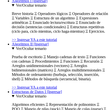
Algoritmos I [Ingresar]
Ver/Ocultar temario
Breve historia Ξ Operadores lógicos Ξ Operadores de relación
Ξ Variables Ξ Estructura de un algoritmo Ξ Expresiones
aritméticas Ξ Enunciado lectura/escritura Ξ Enunciado de
decisión (sentencias condicionales) Ξ Estructuras repetitivas
(ciclo para, ciclo mientras, ciclo haga-mientras) Ξ Ejercicios.
>> Ingresar YA a este tutorial
Algoritmos II [Ingresar]
Ver/Ocultar temario
Prueba de escritorio Ξ Manejo cadenas de texto Ξ Funciones
con cadenas Ξ Procedimientos Ξ Funciones Ξ Recursión Ξ
Arreglos unidimensionales (vectores) Ξ Arreglos
bidimensionales (matrices) Ξ Arreglos multidimensionales Ξ
Métodos de ordenamiento (burbuja, selección, inserción,
shell) Ξ Métodos de búsqueda (secuencial, binaria).
>> Ingresar YA a este tutorial
Estructuras de Datos I [Ingresar]
Ver/Ocultar temario
Algoritmos eficientes Ξ Representación de polinomios Ξ
POO Ξ Manejo de pilas (stack) Ξ Manejo de colas (queue) Ξ