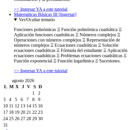
>> Ingresar YA a este tutorial
Matemáticas Básicas III [Ingresar]
Ver/Ocultar temario
Funciones polinómicas Ξ Función polinómica cuadrática Ξ
Aplicación funciones cuadráticas Ξ Números complejos Ξ
Operaciones con números complejos Ξ Representación de
números complejos Ξ Ecuaciones cuadráticas Ξ Solución
ecuaciones cuadráticas Ξ Fórmula del estudiante Ξ Aplicación
ecuaciones cuadráticas Ξ Problemas ecuaciones cuadráticas Ξ
Función exponencial Ξ Función logarítmica Ξ Sucesiones.
>> Ingresar YA a este tutorial
agosto 2026
L
M
X
J
V
S
D
1
2
3
4
5
6
7
8
9
10
11
12
13
14
15
16
17
18
19
20
21
22
23
24
25
26
27
28
29
30
31