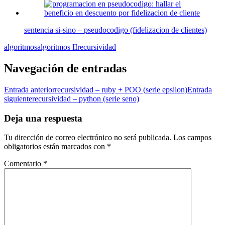
sentencia si-sino – pseudocodigo (fidelizacion de clientes)
algoritmos
algoritmos II
recursividad
Navegación de entradas
Entrada anterior
recursividad – ruby + POO (serie epsilon)
Entrada
siguiente
recursividad – python (serie seno)
Deja una respuesta
Tu dirección de correo electrónico no será publicada.
Los campos
obligatorios están marcados con
*
Comentario
*