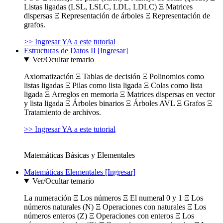
Listas ligadas (LSL, LSLC, LDL, LDLC) Ξ Matrices
dispersas Ξ Representación de árboles Ξ Representación de
grafos.
>> Ingresar YA a este tutorial
Estructuras de Datos II [Ingresar]
Ver/Ocultar temario
Axiomatización Ξ Tablas de decisión Ξ Polinomios como
listas ligadas Ξ Pilas como lista ligada Ξ Colas como lista
ligada Ξ Arreglos en memoria Ξ Matrices dispersas en vector
y lista ligada Ξ Árboles binarios Ξ Árboles AVL Ξ Grafos Ξ
Tratamiento de archivos.
>> Ingresar YA a este tutorial
Matemáticas Básicas y Elementales
Matemáticas Elementales [Ingresar]
Ver/Ocultar temario
La numeración Ξ Los números Ξ El numeral 0 y 1 Ξ Los
números naturales (N) Ξ Operaciones con naturales Ξ Los
números enteros (Z) Ξ Operaciones con enteros Ξ Los