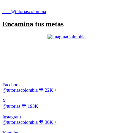
@tutoriascolombia
Encamina tus metas
Facebook
@tutoriascolombia
💙 22K +
X
@tutorias
💙 193K +
Instagram
@tutoriascolombia
🧡 30K +
Youtube