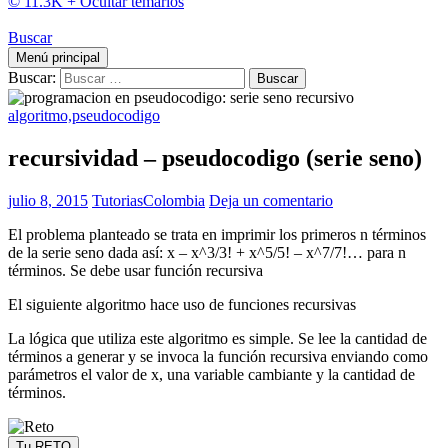
© 11.3K +
Ocultar temarios
Buscar
Menú principal
Buscar:
algoritmo,pseudocodigo
recursividad – pseudocodigo (serie seno)
julio 8, 2015
TutoriasColombia
Deja un comentario
El problema planteado se trata en imprimir los primeros n términos
de la serie seno dada así: x – x^3/3! + x^5/5! – x^7/7!… para n
términos. Se debe usar función recursiva
El siguiente algoritmo hace uso de funciones recursivas
La lógica que utiliza este algoritmo es simple. Se lee la cantidad de
términos a generar y se invoca la función recursiva enviando como
parámetros el valor de x, una variable cambiante y la cantidad de
términos.
Tu RETO