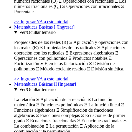
números racionales (Q) Ξ Operaciones con racionales Ξ Los
números irracionales (Q') Ξ Operaciones con irracionales Ξ
Porcentajes.
>> Ingresar YA a este tutorial
Matemáticas Básicas I [Ingresar]
Ver/Ocultar temario
Propiedades de los reales (R) Ξ Aplicación y operaciones con
los reales (R) Ξ Propiedades de los radicales Ξ Aplicación y
operación con los radicales Ξ Expresiones algebraicas Ξ
Operaciones con polinomios Ξ Productos notables Ξ
Factorización Ξ Ejercicios factorización Ξ División de
polinomios Ξ Método cociente residuo Ξ División sintética.
>> Ingresar YA a este tutorial
Matemáticas Básicas II [Ingresar]
Ver/Ocultar temario
La relación Ξ Aplicación de la relación Ξ La función
matemática Ξ Funciones polinómicas Ξ La función lineal Ξ
Funciones algebraicas Ξ Simplificación de fracciones
algebraicas Ξ Fracciones complejas Ξ Ecuaciones de primer
grado Ξ Ecuaciones fraccionarias Ξ Ecuaciones racionales Ξ
La combinación Ξ La permutación Ξ Aplicación de la
combinación y la permutación.