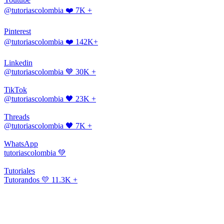
@tutoriascolombia
❤️ 7K +
Pinterest
@tutoriascolombia
❤️ 142K+
Linkedin
@tutoriascolombia
💙 30K +
TikTok
@tutoriascolombia
🖤 23K +
Threads
@tutoriascolombia
🖤 7K +
WhatsApp
tutoriascolombia
💚
Tutoriales
Tutorandos
💛 11.3K +