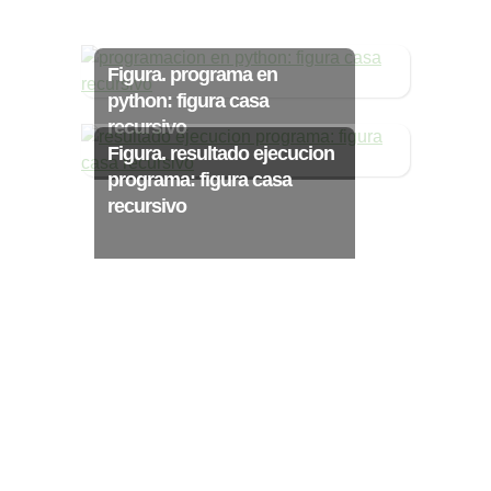
Ξ Solución ecuaciones cuadráticas
Ξ Fórmula del estudiante Ξ
Aplicación ecuaciones cuadráticas Ξ
Figura. programa en
Problemas ecuaciones cuadráticas
python: figura casa
recursivo
Ξ Función exponencial Ξ Función
Figura. resultado ejecucion
logarítmica Ξ Sucesiones.
programa: figura casa
recursivo
>> Ingresar YA a este tutorial