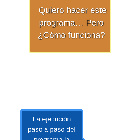
numeral 0 y 1 Ξ Los números
Quiero hacer este
naturales (N) Ξ Operaciones con
programa… Pero
naturales Ξ Los números enteros (Z)
Ξ Operaciones con enteros Ξ Los
¿Cómo funciona?
números racionales (Q) Ξ
Operaciones con racionales Ξ Los
números irracionales (Q') Ξ
Operaciones con irracionales Ξ
Porcentajes.
>> Ingresar YA a este tutorial
La ejecución
Matemáticas Básicas I
[Ingresar]
paso a paso del
programa la