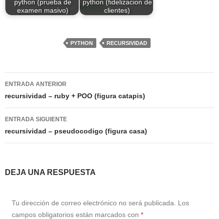
python (prueba de
python (fidelizacion de
examen masivo)
clientes)
PYTHON
RECURSIVIDAD
Navegación
ENTRADA ANTERIOR
de
recursividad – ruby + POO (figura catapis)
entradas
ENTRADA SIGUIENTE
recursividad – pseudocodigo (figura casa)
DEJA UNA RESPUESTA
Tu dirección de correo electrónico no será publicada.
Los
campos obligatorios están marcados con
*