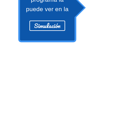
Ver/Ocultar temario
puede ver en la
Propiedades de los reales (R) Ξ
Aplicación y operaciones con los
Simulación
reales (R) Ξ Propiedades de los
radicales Ξ Aplicación y operación
con los radicales Ξ Expresiones
algebraicas Ξ Operaciones con
polinomios Ξ Productos notables Ξ
Factorización Ξ Ejercicios
factorización Ξ División de
polinomios Ξ Método cociente
residuo Ξ División sintética.
>> Ingresar YA a este tutorial