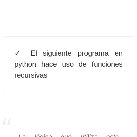
>> Ingresar YA a este tutorial
Estructuras de Datos I
[Ingresar]
El siguiente programa en
Ver/Ocultar temario
python hace uso de funciones
Algoritmos eficientes Ξ
recursivas
Representación de polinomios Ξ
POO Ξ Manejo de pilas (stack) Ξ
Manejo de colas (queue) Ξ Listas
ligadas (LSL, LSLC, LDL, LDLC) Ξ
Matrices dispersas Ξ
Representación de árboles Ξ
Representación de grafos.
La lógica que utiliza este