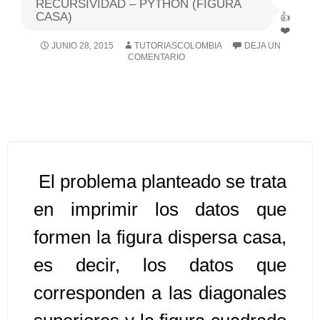
RECURSIVIDAD – PYTHON (FIGURA
CASA)
Algoritmos I [Ingresar]
JUNIO 28, 2015
TUTORIASCOLOMBIA
DEJA UN
COMENTARIO
Ver/Ocultar temario
Breve historia Ξ Operadores lógicos
Ξ Operadores de relación Ξ
Variables Ξ Estructura de un
algoritmo Ξ Expresiones aritméticas
Ξ Enunciado lectura/escritura Ξ
El problema planteado se trata
Enunciado de decisión (sentencias
en imprimir los datos que
condicionales) Ξ Estructuras
formen la figura dispersa casa,
repetitivas (ciclo para, ciclo mientras,
ciclo haga-mientras) Ξ Ejercicios.
es decir, los datos que
corresponden a las diagonales
>> Ingresar YA a este tutorial