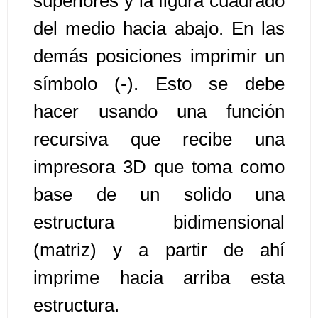
superiores y la figura cuadrado
del medio hacia abajo. En las
Algoritmos II [Ingresar]
demás posiciones imprimir un
Ver/Ocultar temario
símbolo (-). Esto se debe
Prueba de escritorio Ξ Manejo
hacer usando una función
cadenas de texto Ξ Funciones con
recursiva que recibe una
cadenas Ξ Procedimientos Ξ
Funciones Ξ Recursión Ξ Arreglos
impresora 3D que toma como
unidimensionales (vectores) Ξ
base de un solido una
Arreglos bidimensionales (matrices)
Ξ Arreglos multidimensionales Ξ
estructura bidimensional
Métodos de ordenamiento (burbuja,
(matriz) y a partir de ahí
selección, inserción, shell) Ξ
imprime hacia arriba esta
Métodos de búsqueda (secuencial,
binaria).
estructura.