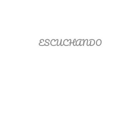
Matemáticas Básicas II
[Ingresar]
Ver/Ocultar temario
ESCUCHANDO
La relación Ξ Aplicación de la
relación Ξ La función matemática Ξ
Funciones polinómicas Ξ La función
lineal Ξ Funciones algebraicas Ξ
Simplificación de fracciones
algebraicas Ξ Fracciones complejas
Ξ Ecuaciones de primer grado Ξ
Ecuaciones fraccionarias Ξ
Ecuaciones racionales Ξ La
combinación Ξ La permutación Ξ
Aplicación de la combinación y la
permutación.