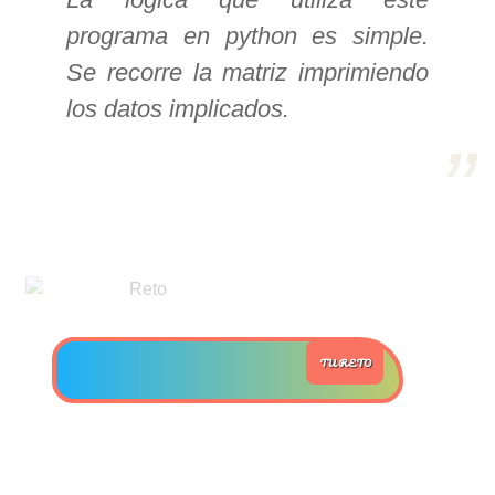
programa en python es simple.
>> Ingresar YA a este tutorial
Se recorre la matriz imprimiendo
los datos implicados.
Estructuras de Datos II
[Ingresar]
Ver/Ocultar temario
Axiomatización Ξ Tablas de decisión
Ξ Polinomios como listas ligadas Ξ
Pilas como lista ligada Ξ Colas
como lista ligada Ξ Arreglos en
TU RETO
memoria Ξ Matrices dispersas en
vector y lista ligada Ξ Árboles
binarios Ξ Árboles AVL Ξ Grafos Ξ
Tratamiento de archivos.