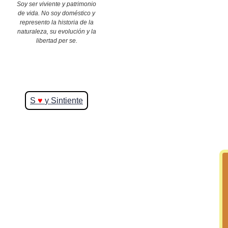
Soy ser viviente y patrimonio
de vida. No soy doméstico y
represento la historia de la
>> Ingresar YA a este tutorial
naturaleza, su evolución y la
libertad per se.
S
♥
y Sintiente
Matemáticas Básicas y
Elementales
Matemáticas
Elementales [Ingresar]
Ver/Ocultar temario
La numeración Ξ Los números Ξ El