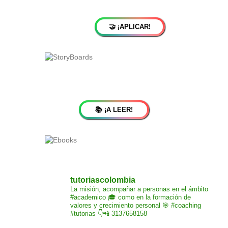
🤝 ¡APLICAR!
📚 ¡A LEER!
tutoriascolombia
La misión,
acompañar a personas
en el ámbito
#academico 🎓
como en la formación de
valores y crecimiento
personal 🎯 #coaching
#tutorias
👇📲 3137658158