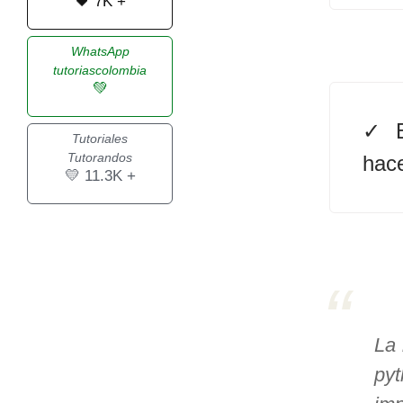
🖤 7K +
>> Ingresar YA a este tutorial
WhatsApp
tutoriascolombia
💚
Estructuras de Datos I
[Ingresar]
Tutoriales
Tutorandos
hace
Ver/Ocultar temario
💛 11.3K +
Algoritmos eficientes Ξ
Representación de polinomios Ξ
POO Ξ Manejo de pilas (stack) Ξ
Manejo de colas (queue) Ξ Listas
ligadas (LSL, LSLC, LDL, LDLC) Ξ
Matrices dispersas Ξ
La 
Representación de árboles Ξ
pyt
Representación de grafos.