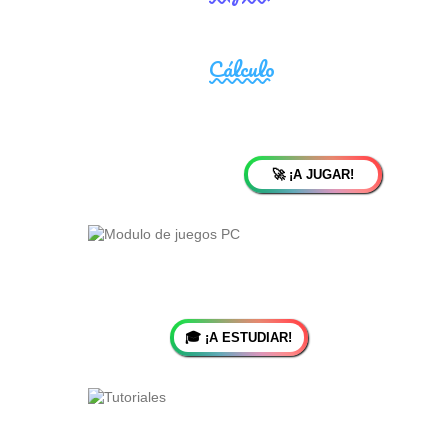
🚀 ¡A JUGAR!
🎓 ¡A ESTUDIAR!